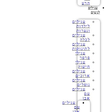
הרע
עגילים
לנשים
עגילים
לילדות
ונערות
עגילים
לכלה
עגילים
לתינוקות
עגילי
פרפר
עגילי
חישוק
עגילים
ארוכים
עגילים
נופלים
עגילים
עם
אבן
עגילים
עם
אבן