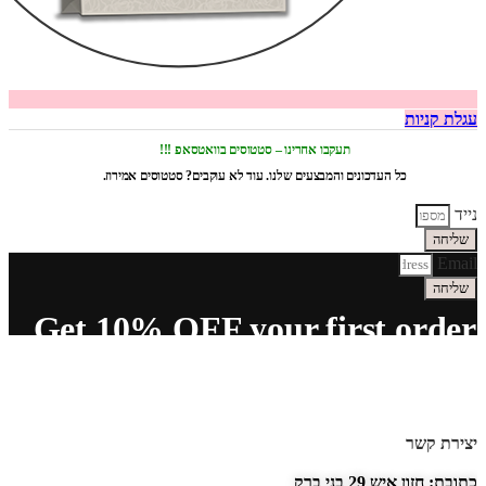
עגלת קניות
תעקבו אחרינו – סטטוסים בוואטסאפ !!!
כל העדכונים והמבצעים שלנו. עוד לא עוקבים? סטטוסים אמירוז.
נייד
שליחה
Email
שליחה
Get 10% OFF your first order
יצירת קשר
כתובת: חזון איש 29 בני ברק