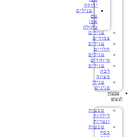
ירוקה
עגילים
עם
אבן
כחולה
עגילים
צמודים
עגילים
תלויים
עגילים
מיוחדים
עגילים
לבת
מצווה
עגילי
פנינים
טבעות
לנשים
טבעות
לילדות
ונערות
טבעות
כסף