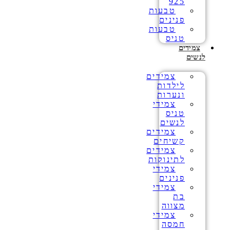
925
טבעות
פנינים
טבעות
טניס
צמידים
לנשים
צמידים
לילדות
ונערות
צמידי
טניס
לנשים
צמידים
קשיחים
צמידים
לתינוקות
צמידי
פנינים
צמידי
בת
מצווה
צמידי
חמסה