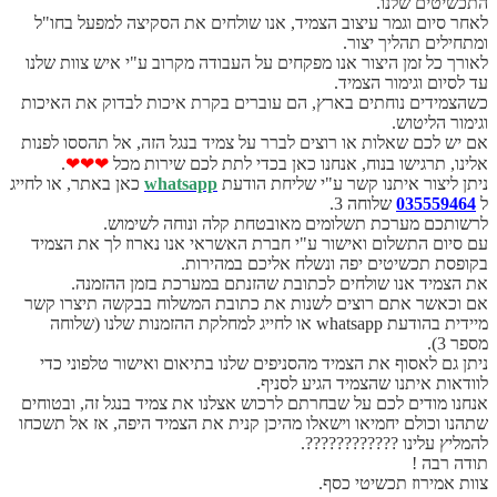
התכשיטים שלנו.
לאחר סיום וגמר עיצוב הצמיד, אנו שולחים את הסקיצה למפעל בחו"ל
ומתחילים תהליך יצור.
לאורך כל זמן היצור אנו מפקחים על העבודה מקרוב ע"י איש צוות שלנו
עד לסיום וגימור הצמיד.
כשהצמידים נוחתים בארץ, הם עוברים בקרת איכות לבדוק את האיכות
וגימור הליטוש.
אם יש לכם שאלות או רוצים לברר על צמיד בנגל הזה, אל תהססו לפנות
אלינו, תרגישו בנוח, אנחנו כאן בכדי לתת לכם שירות מכל
❤❤❤
.
ניתן ליצור איתנו קשר ע"י שליחת הודעת
whatsapp
כאן באתר, או לחייג
ל
035559464
שלוחה 3.
לרשותכם מערכת תשלומים מאובטחת קלה ונוחה לשימוש.
עם סיום התשלום ואישור ע"י חברת האשראי אנו נארוז לך את הצמיד
בקופסת תכשיטים יפה ונשלח אליכם במהירות.
את הצמיד אנו שולחים לכתובת שהזנתם במערכת בזמן ההזמנה.
אם וכאשר אתם רוצים לשנות את כתובת המשלוח בבקשה תיצרו קשר
מיידית בהודעת whatsapp או לחייג למחלקת ההזמנות שלנו (שלוחה
מספר 3).
ניתן גם לאסוף את הצמיד מהסניפים שלנו בתיאום ואישור טלפוני כדי
לוודאות איתנו שהצמיד הגיע לסניף.
אנחנו מודים לכם על שבחרתם לרכוש אצלנו את צמיד בנגל זה, ובטוחים
שתהנו וכולם יחמיאו וישאלו מהיכן קנית את הצמיד היפה, אז אל תשכחו
להמליץ עלינו ????????????.
תודה רבה !
צוות אמירוז תכשיטי כסף.