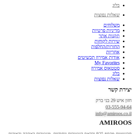
בלוג
שאלות נפוצות
משלוחים
מדיניות פרטיות
תקנות אתר
שירות לקוחות
החזרות/החלפות
אחריות
אודות אמירוז תכשיטים
My Favorites
סטטאוס אמירוז
בלוג
שאלות נפוצות
יצירת קשר
חזון איש 29 בני ברק
03-555-94-64
info@amiroos.co.il
AMIROOS
תכשיטים מכסף 925 ובראס בעיצובים ייחודיים, מעוצבים באהבה ובאיכות.