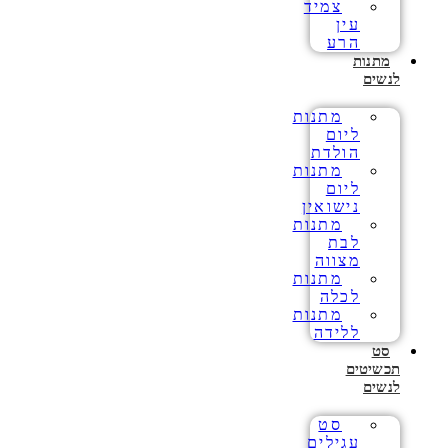
צמיד
עין
הרע
מתנות
לנשים
מתנות
ליום
הולדת
מתנות
ליום
נישואין
מתנות
לבת
מצווה
מתנות
לכלה
מתנות
ללידה
סט
תכשיטים
לנשים
סט
עגילים