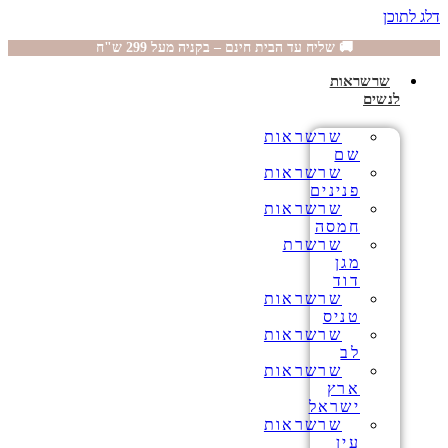
דלג לתוכן
🚚 שליח עד הבית חינם – בקניה מעל 299 ש"ח
שרשראות
לנשים
שרשראות
שם
שרשראות
פנינים
שרשראות
חמסה
שרשרת
מגן
דוד
שרשראות
טניס
שרשראות
לב
שרשראות
ארץ
ישראל
שרשראות
עין