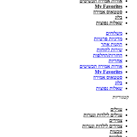
אודות אמירוז תכשיטים
My Favorites
סטטאוס אמירוז
בלוג
שאלות נפוצות
משלוחים
מדיניות פרטיות
תקנות אתר
שירות לקוחות
החזרות/החלפות
אחריות
אודות אמירוז תכשיטים
My Favorites
סטטאוס אמירוז
בלוג
שאלות נפוצות
קטגוריות
עגילים
עגילים לילדות ונערות
צמידים
צמידים לילדות ונערות
טבעות
תליונים