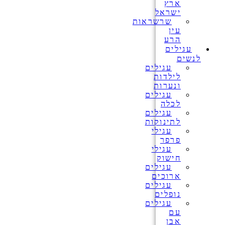
ארץ
ישראל
שרשראות
עין
הרע
עגילים
לנשים
עגילים
לילדות
ונערות
עגילים
לכלה
עגילים
לתינוקות
עגילי
פרפר
עגילי
חישוק
עגילים
ארוכים
עגילים
נופלים
עגילים
עם
אבן