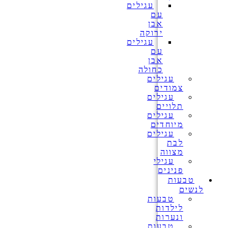
עגילים
עם
אבן
ירוקה
עגילים
עם
אבן
כחולה
עגילים
צמודים
עגילים
תלויים
עגילים
מיוחדים
עגילים
לבת
מצווה
עגילי
פנינים
טבעות
לנשים
טבעות
לילדות
ונערות
טבעות