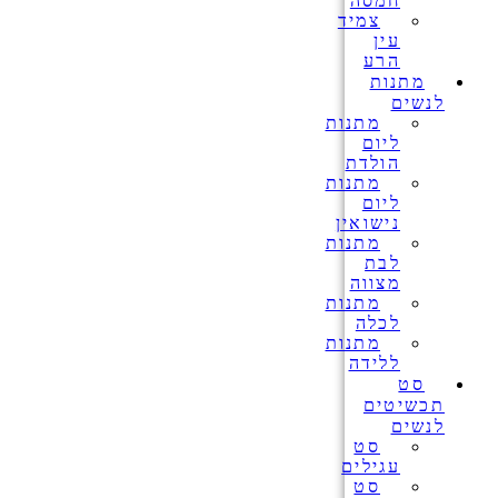
חמסה
צמיד
עין
הרע
מתנות
לנשים
מתנות
ליום
הולדת
מתנות
ליום
נישואין
מתנות
לבת
מצווה
מתנות
לכלה
מתנות
ללידה
סט
תכשיטים
לנשים
סט
עגילים
סט