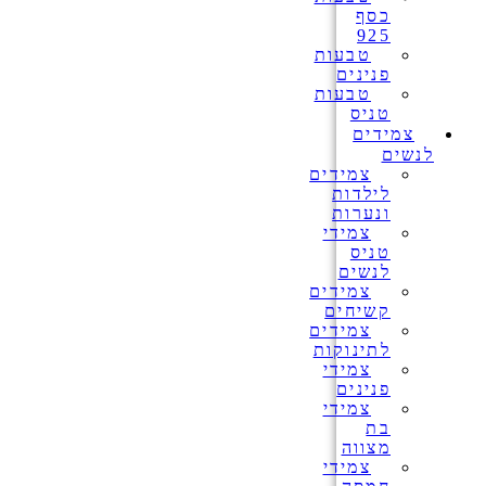
כסף
925
טבעות
פנינים
טבעות
טניס
צמידים
לנשים
צמידים
לילדות
ונערות
צמידי
טניס
לנשים
צמידים
קשיחים
צמידים
לתינוקות
צמידי
פנינים
צמידי
בת
מצווה
צמידי