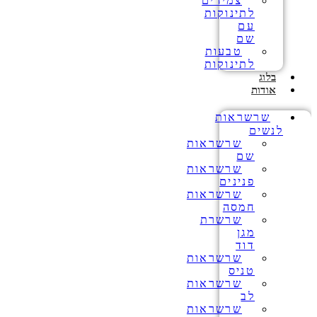
צמידים
לתינוקות
עם
שם
טבעות
לתינוקות
בלוג
אודות
שרשראות
לנשים
שרשראות
שם
שרשראות
פנינים
שרשראות
חמסה
שרשרת
מגן
דוד
שרשראות
טניס
שרשראות
לב
שרשראות