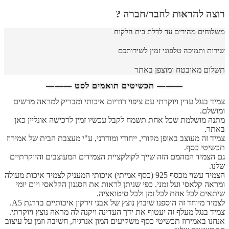
רוצה להראות לחבר/חברה ?
משלוחים מהירים עד לדלת בית הלקוח
שירות ותמיכה טלפוני זמין לשירותכם
תשלום מאובטח ומוצפן באתר
——— תכשיטים תואמים לסט ———
צמיד בנגל עדין ויוקרתי עם ציפוי רודיום איכותי ומבריק למראה מרשים
ומושלם.
מתנה מושלמת שכל אחת תשמח לקבל עכשיו זמין לרכישה אונליין כאן
באתר.
צמיד זה מעוצב באופן מקורי, ייחודי ומודרני, ע"י מעצבת הבית של אמירוז
תכשיטי כסף.
גם הצמיד המהמם הזה שייך לקולקציית הצמידים המעוצבים והיוקרתיים
שלנו.
הצמיד עשוי מכסף 925 (כסף אמיתי) איכותי המעניק לצמיד איכות מעולה
ומראה קלאסי ועל זמני. כפי שניתן לראות את הסגנון הקלאסי ויום יומי
שיתאים לכל אחת לכל זמן ולכל סיטואציה.
לצמיד מיוחד זה הוספנו שיבוץ נוצץ של אבני זירקון איכותיים בדרגת A5.
צמיד בנגל מעלף זה יעטוף את ידך העדינה ויקנה לה מראה נוצץ ויוקרתי.
אנחנו באמירוז תכשיטי כסף משקיעים המון אנרגיה, חשיבה וזמן על עיצוב