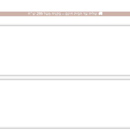
🚚 שליח עד הבית חינם – בקניה מעל 299 ש"ח