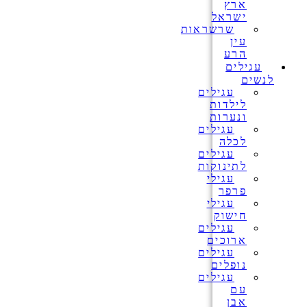
ארץ
ישראל
שרשראות
עין
הרע
עגילים
לנשים
עגילים
לילדות
ונערות
עגילים
לכלה
עגילים
לתינוקות
עגילי
פרפר
עגילי
חישוק
עגילים
ארוכים
עגילים
נופלים
עגילים
עם
אבן