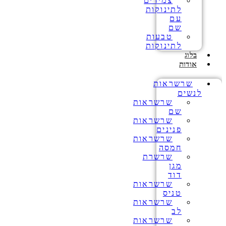
צמידים
לתינוקות
עם
שם
טבעות
לתינוקות
בלוג
אודות
שרשראות
לנשים
שרשראות
שם
שרשראות
פנינים
שרשראות
חמסה
שרשרת
מגן
דוד
שרשראות
טניס
שרשראות
לב
שרשראות