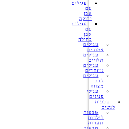
עגילים
עם
אבן
ירוקה
עגילים
עם
אבן
כחולה
עגילים
צמודים
עגילים
תלויים
עגילים
מיוחדים
עגילים
לבת
מצווה
עגילי
פנינים
טבעות
לנשים
טבעות
לילדות
ונערות
טבעות