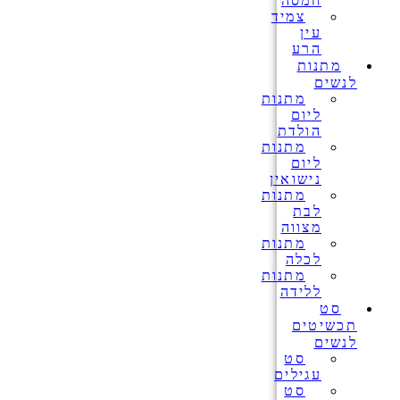
חמסה
צמיד
עין
הרע
מתנות
לנשים
מתנות
ליום
הולדת
מתנות
ליום
נישואין
מתנות
לבת
מצווה
מתנות
לכלה
מתנות
ללידה
סט
תכשיטים
לנשים
סט
עגילים
סט