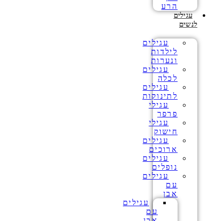
הרע
עגילים
לנשים
עגילים
לילדות
ונערות
עגילים
לכלה
עגילים
לתינוקות
עגילי
פרפר
עגילי
חישוק
עגילים
ארוכים
עגילים
נופלים
עגילים
עם
אבן
עגילים
עם
אבן