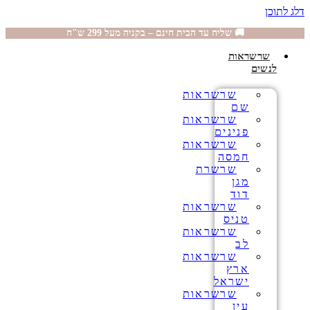
דלג לתוכן
🚚 שליח עד הבית חינם – בקניה מעל 299 ש"ח
שרשראות
לנשים
שרשראות
שם
שרשראות
פנינים
שרשראות
חמסה
שרשרת
מגן
דוד
שרשראות
טניס
שרשראות
לב
שרשראות
ארץ
ישראל
שרשראות
עין