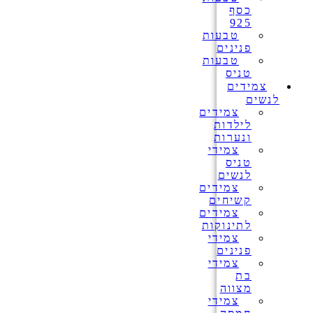
כסף
925
טבעות
פנינים
טבעות
טניס
צמידים
לנשים
צמידים
לילדות
ונערות
צמידי
טניס
לנשים
צמידים
קשיחים
צמידים
לתינוקות
צמידי
פנינים
צמידי
בת
מצווה
צמידי