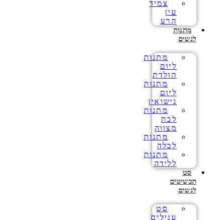
צמיד
עין
הרע
מתנות
לנשים
מתנות
ליום
הולדת
מתנות
ליום
נישואין
מתנות
לבת
מצווה
מתנות
לכלה
מתנות
ללידה
סט
תכשיטים
לנשים
סט
עגילים