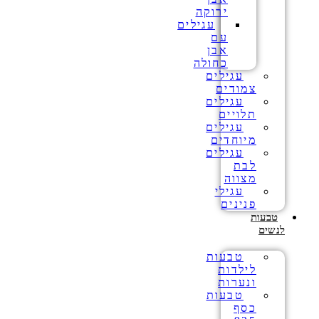
ירוקה
עגילים
עם
אבן
כחולה
עגילים
צמודים
עגילים
תלויים
עגילים
מיוחדים
עגילים
לבת
מצווה
עגילי
פנינים
טבעות
לנשים
טבעות
לילדות
ונערות
טבעות
כסף