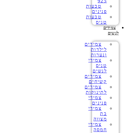
925
טבעות
פנינים
טבעות
טניס
צמידים
לנשים
צמידים
לילדות
ונערות
צמידי
טניס
לנשים
צמידים
קשיחים
צמידים
לתינוקות
צמידי
פנינים
צמידי
בת
מצווה
צמידי
חמסה