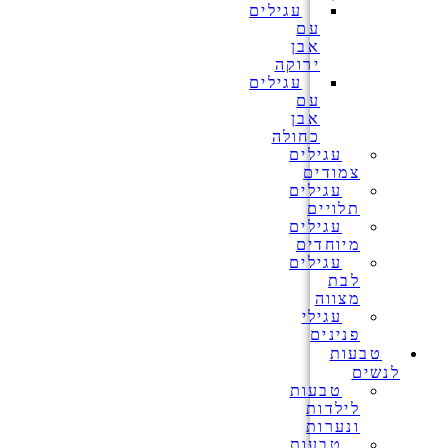
עגילים
עם
אבן
ירוקה
עגילים
עם
אבן
כחולה
עגילים
צמודים
עגילים
תלויים
עגילים
מיוחדים
עגילים
לבת
מצווה
עגילי
פנינים
טבעות
לנשים
טבעות
לילדות
ונערות
טבעות