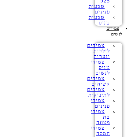
925
טבעות
פנינים
טבעות
טניס
צמידים
לנשים
צמידים
לילדות
ונערות
צמידי
טניס
לנשים
צמידים
קשיחים
צמידים
לתינוקות
צמידי
פנינים
צמידי
בת
מצווה
צמידי
חמסה