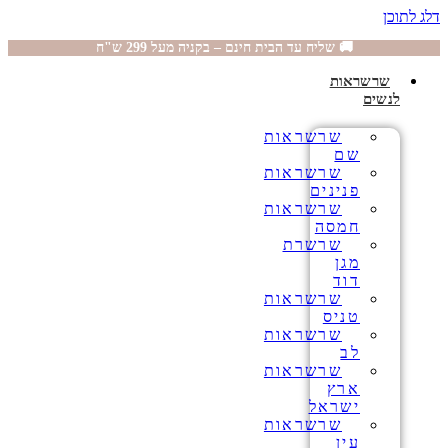
דלג לתוכן
🚚 שליח עד הבית חינם – בקניה מעל 299 ש"ח
שרשראות
לנשים
שרשראות
שם
שרשראות
פנינים
שרשראות
חמסה
שרשרת
מגן
דוד
שרשראות
טניס
שרשראות
לב
שרשראות
ארץ
ישראל
שרשראות
עין