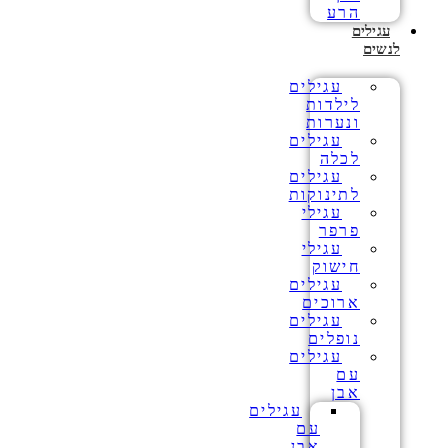
הרע
עגילים
לנשים
עגילים
לילדות
ונערות
עגילים
לכלה
עגילים
לתינוקות
עגילי
פרפר
עגילי
חישוק
עגילים
ארוכים
עגילים
נופלים
עגילים
עם
אבן
עגילים
עם
אבן