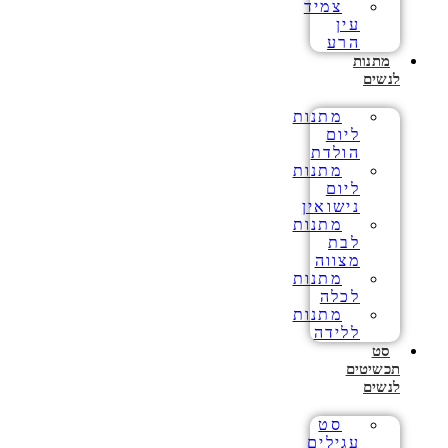
צמיד
עין
הרע
מתנות
לנשים
מתנות
ליום
הולדת
מתנות
ליום
נישואין
מתנות
לבת
מצווה
מתנות
לכלה
מתנות
ללידה
סט
תכשיטים
לנשים
סט
עגילים