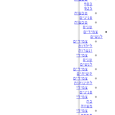
כסף
925
טבעות
פנינים
טבעות
טניס
צמידים
לנשים
צמידים
לילדות
ונערות
צמידי
טניס
לנשים
צמידים
קשיחים
צמידים
לתינוקות
צמידי
פנינים
צמידי
בת
מצווה
צמידי