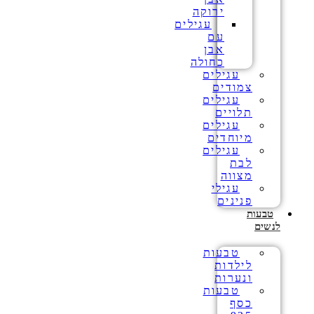
ירוקה
עגילים
עם
אבן
כחולה
עגילים
צמודים
עגילים
תלויים
עגילים
מיוחדים
עגילים
לבת
מצווה
עגילי
פנינים
טבעות
לנשים
טבעות
לילדות
ונערות
טבעות
כסף