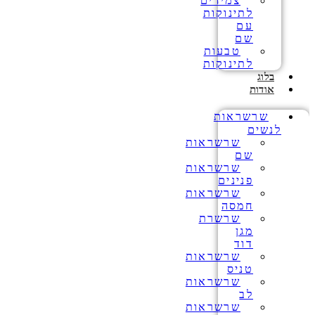
צמידים
לתינוקות
עם
שם
טבעות
לתינוקות
בלוג
אודות
שרשראות
לנשים
שרשראות
שם
שרשראות
פנינים
שרשראות
חמסה
שרשרת
מגן
דוד
שרשראות
טניס
שרשראות
לב
שרשראות