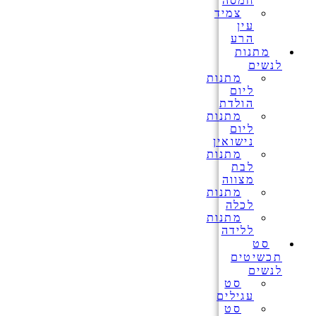
חמסה
צמיד
עין
הרע
מתנות
לנשים
מתנות
ליום
הולדת
מתנות
ליום
נישואין
מתנות
לבת
מצווה
מתנות
לכלה
מתנות
ללידה
סט
תכשיטים
לנשים
סט
עגילים
סט