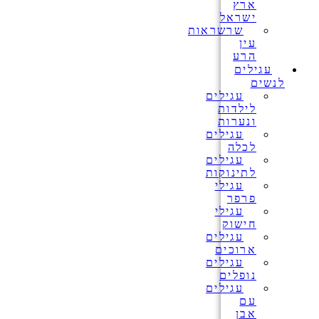
ארץ
ישראל
שרשראות
עין
הרע
עגילים
לנשים
עגילים
לילדות
ונערות
עגילים
לכלה
עגילים
לתינוקות
עגילי
פרפר
עגילי
חישוק
עגילים
ארוכים
עגילים
נופלים
עגילים
עם
אבן