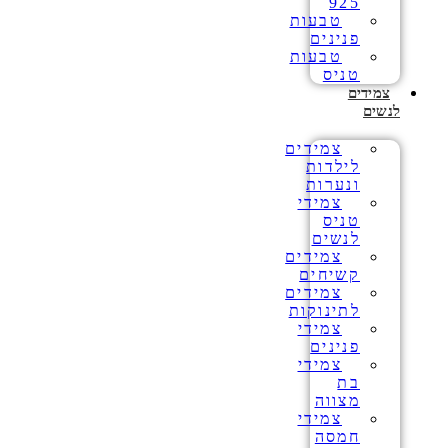
925
טבעות
פנינים
טבעות
טניס
צמידים
לנשים
צמידים
לילדות
ונערות
צמידי
טניס
לנשים
צמידים
קשיחים
צמידים
לתינוקות
צמידי
פנינים
צמידי
בת
מצווה
צמידי
חמסה