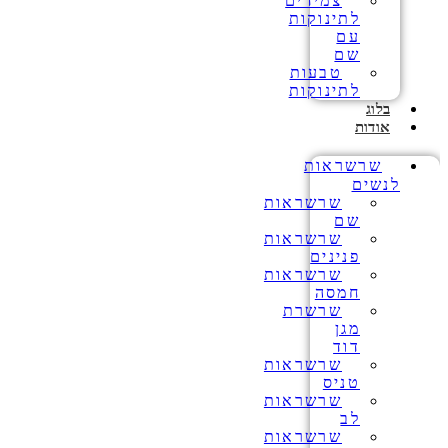
צמידים
לתינוקות
עם
שם
טבעות
לתינוקות
בלוג
אודות
שרשראות
לנשים
שרשראות
שם
שרשראות
פנינים
שרשראות
חמסה
שרשרת
מגן
דוד
שרשראות
טניס
שרשראות
לב
שרשראות