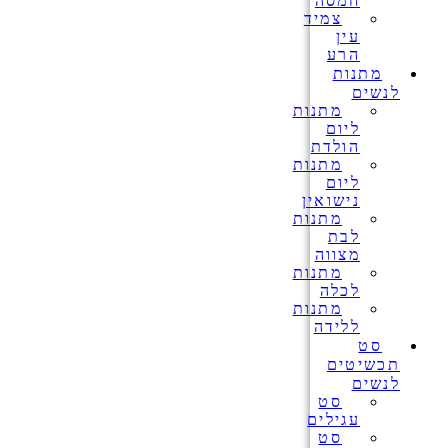
חמסה
צמיד
עין
הרע
מתנות
לנשים
מתנות
ליום
הולדת
מתנות
ליום
נישואין
מתנות
לבת
מצווה
מתנות
לכלה
מתנות
ללידה
סט
תכשיטים
לנשים
סט
עגילים
סט