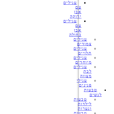
עגילים
עם
אבן
ירוקה
עגילים
עם
אבן
כחולה
עגילים
צמודים
עגילים
תלויים
עגילים
מיוחדים
עגילים
לבת
מצווה
עגילי
פנינים
טבעות
לנשים
טבעות
לילדות
ונערות
טבעות