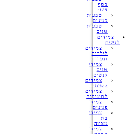
כסף
925
טבעות
פנינים
טבעות
טניס
צמידים
לנשים
צמידים
לילדות
ונערות
צמידי
טניס
לנשים
צמידים
קשיחים
צמידים
לתינוקות
צמידי
פנינים
צמידי
בת
מצווה
צמידי