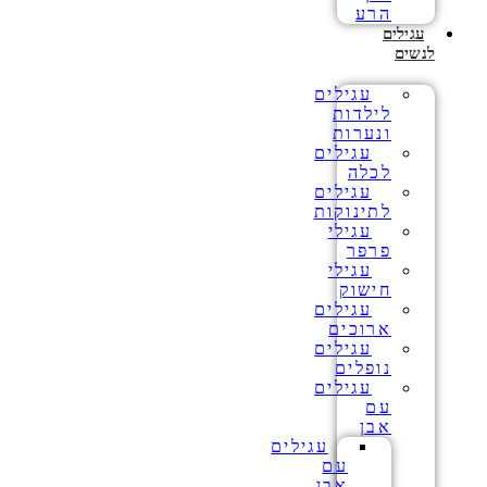
הרע
עגילים
לנשים
עגילים
לילדות
ונערות
עגילים
לכלה
עגילים
לתינוקות
עגילי
פרפר
עגילי
חישוק
עגילים
ארוכים
עגילים
נופלים
עגילים
עם
אבן
עגילים
עם
אבן