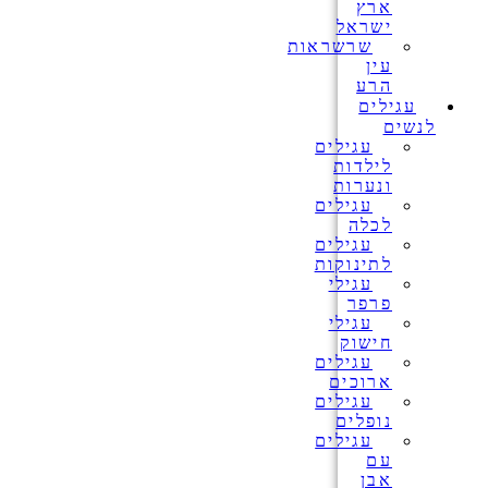
ארץ
ישראל
שרשראות
עין
הרע
עגילים
לנשים
עגילים
לילדות
ונערות
עגילים
לכלה
עגילים
לתינוקות
עגילי
פרפר
עגילי
חישוק
עגילים
ארוכים
עגילים
נופלים
עגילים
עם
אבן