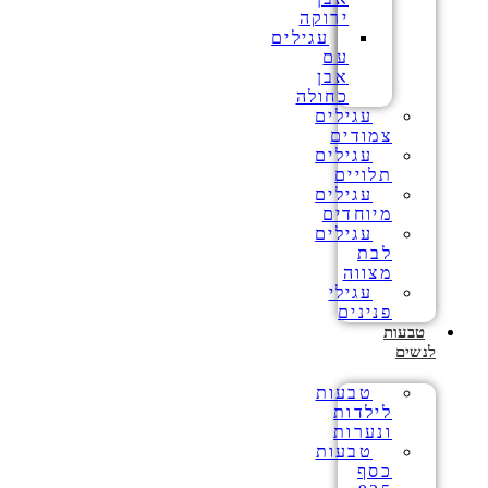
ירוקה
עגילים
עם
אבן
כחולה
עגילים
צמודים
עגילים
תלויים
עגילים
מיוחדים
עגילים
לבת
מצווה
עגילי
פנינים
טבעות
לנשים
טבעות
לילדות
ונערות
טבעות
כסף