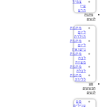
צמיד
עין
הרע
מתנות
לנשים
מתנות
ליום
הולדת
מתנות
ליום
נישואין
מתנות
לבת
מצווה
מתנות
לכלה
מתנות
ללידה
סט
תכשיטים
לנשים
סט
עגילים