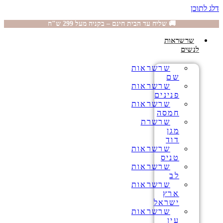
דלג לתוכן
🚚 שליח עד הבית חינם – בקניה מעל 299 ש"ח
שרשראות
לנשים
שרשראות
שם
שרשראות
פנינים
שרשראות
חמסה
שרשרת
מגן
דוד
שרשראות
טניס
שרשראות
לב
שרשראות
ארץ
ישראל
שרשראות
עין