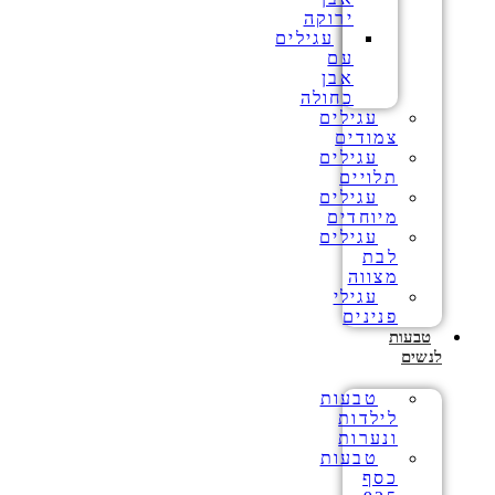
ירוקה
עגילים
עם
אבן
כחולה
עגילים
צמודים
עגילים
תלויים
עגילים
מיוחדים
עגילים
לבת
מצווה
עגילי
פנינים
טבעות
לנשים
טבעות
לילדות
ונערות
טבעות
כסף