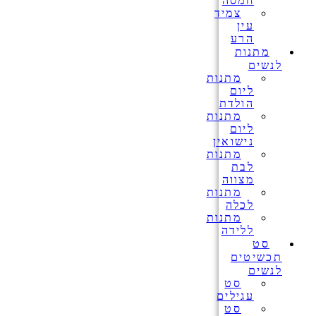
חמסה
צמיד
עין
הרע
מתנות
לנשים
מתנות
ליום
הולדת
מתנות
ליום
נישואין
מתנות
לבת
מצווה
מתנות
לכלה
מתנות
ללידה
סט
תכשיטים
לנשים
סט
עגילים
סט