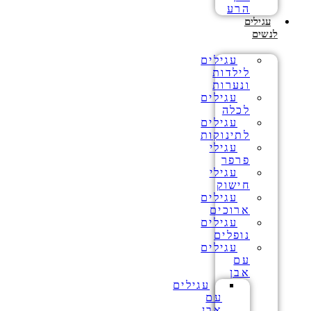
הרע
עגילים
לנשים
עגילים
לילדות
ונערות
עגילים
לכלה
עגילים
לתינוקות
עגילי
פרפר
עגילי
חישוק
עגילים
ארוכים
עגילים
נופלים
עגילים
עם
אבן
עגילים
עם
אבן