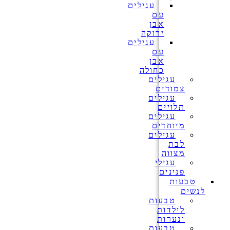
עגילים
עם
אבן
ירוקה
עגילים
עם
אבן
כחולה
עגילים
צמודים
עגילים
תלויים
עגילים
מיוחדים
עגילים
לבת
מצווה
עגילי
פנינים
טבעות
לנשים
טבעות
לילדות
ונערות
טבעות