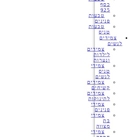
כסף
925
טבעות
פנינים
טבעות
טניס
צמידים
לנשים
צמידים
לילדות
ונערות
צמידי
טניס
לנשים
צמידים
קשיחים
צמידים
לתינוקות
צמידי
פנינים
צמידי
בת
מצווה
צמידי