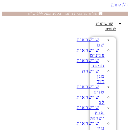
דלג לתוכן
🚚 שליח עד הבית חינם – בקניה מעל 299 ש"ח
שרשראות
לנשים
שרשראות
שם
שרשראות
פנינים
שרשראות
חמסה
שרשרת
מגן
דוד
שרשראות
טניס
שרשראות
לב
שרשראות
ארץ
ישראל
שרשראות
עין