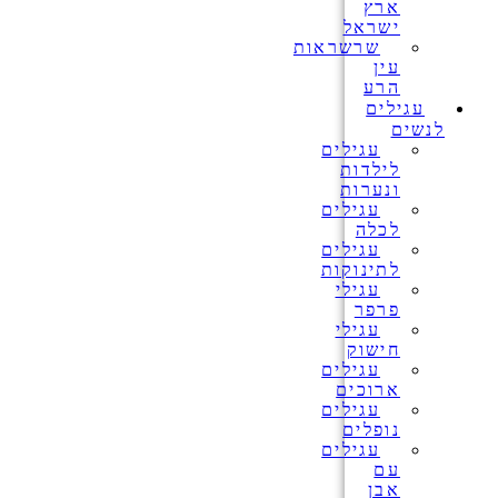
ארץ
ישראל
שרשראות
עין
הרע
עגילים
לנשים
עגילים
לילדות
ונערות
עגילים
לכלה
עגילים
לתינוקות
עגילי
פרפר
עגילי
חישוק
עגילים
ארוכים
עגילים
נופלים
עגילים
עם
אבן