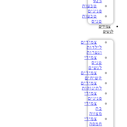
925
טבעות
פנינים
טבעות
טניס
צמידים
לנשים
צמידים
לילדות
ונערות
צמידי
טניס
לנשים
צמידים
קשיחים
צמידים
לתינוקות
צמידי
פנינים
צמידי
בת
מצווה
צמידי
חמסה