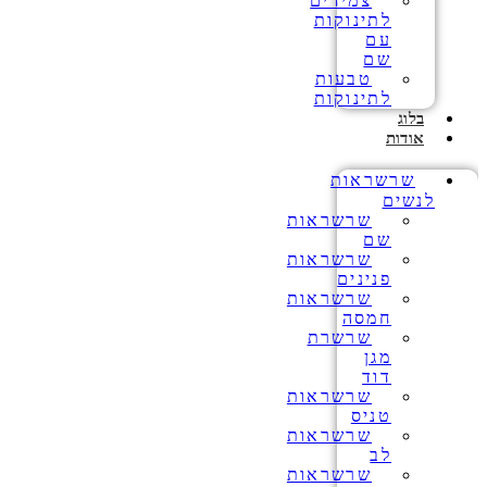
צמידים
לתינוקות
עם
שם
טבעות
לתינוקות
בלוג
אודות
שרשראות
לנשים
שרשראות
שם
שרשראות
פנינים
שרשראות
חמסה
שרשרת
מגן
דוד
שרשראות
טניס
שרשראות
לב
שרשראות