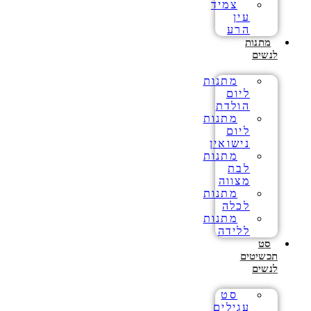
צמיד
עין
הרע
מתנות
לנשים
מתנות
ליום
הולדת
מתנות
ליום
נישואין
מתנות
לבת
מצווה
מתנות
לכלה
מתנות
ללידה
סט
תכשיטים
לנשים
סט
עגילים