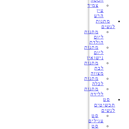
חמסה
צמיד
עין
הרע
מתנות
לנשים
מתנות
ליום
הולדת
מתנות
ליום
נישואין
מתנות
לבת
מצווה
מתנות
לכלה
מתנות
ללידה
סט
תכשיטים
לנשים
סט
עגילים
סט