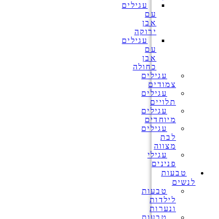
עגילים
עם
אבן
ירוקה
עגילים
עם
אבן
כחולה
עגילים
צמודים
עגילים
תלויים
עגילים
מיוחדים
עגילים
לבת
מצווה
עגילי
פנינים
טבעות
לנשים
טבעות
לילדות
ונערות
טבעות