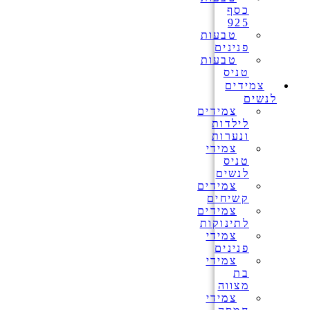
כסף
925
טבעות
פנינים
טבעות
טניס
צמידים
לנשים
צמידים
לילדות
ונערות
צמידי
טניס
לנשים
צמידים
קשיחים
צמידים
לתינוקות
צמידי
פנינים
צמידי
בת
מצווה
צמידי