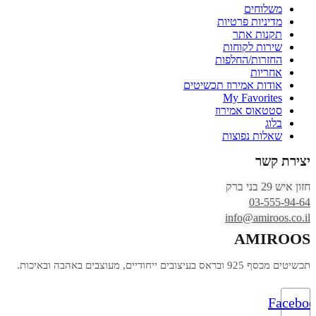
משלוחים
מדיניות פרטיות
תקנות אתר
שירות לקוחות
החזרות/החלפות
אחריות
אודות אמירוז תכשיטים
My Favorites
סטטאוס אמירוז
בלוג
שאלות נפוצות
יצירת קשר
חזון איש 29 בני ברק
03-555-94-64
info@amiroos.co.il
AMIROOS
תכשיטים מכסף 925 ובראס בעיצובים ייחודיים, מעוצבים באהבה ובאיכות.
Facebo