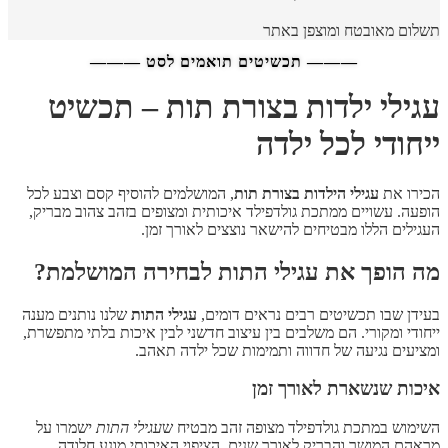
תשלום מאובטח ומוצפן באתר
——— תכשיטים תואמים לסט ———
עגילי ילדות בצורת תות – תכשיט
ייחודי לכל ילדה
הכירו את
עגילי הילדות בצורת תות
, המושלמים להוסיף קסם וצבע לכל
הופעה. עשויים ממתכת גולדפילד איכותית ומצופים בזהב צהוב מבריק,
העגילים הללו מבטיחים להישאר נוצצים לאורך זמן.
מה הופך את עגילי התות לבחירה המושלמת?
בעידן שבו תכשיטים רבים נראים דומים,
עגילי התות
שלנו נותנים מענה
ייחודי ומקורי. הם משלבים בין עיצוב חדשני לבין איכות בלתי מתפשרת,
ומציעים נגיעה של חדווה ותמימות שכל ילדה תאהב.
איכות שנשארת לאורך זמן
השימוש במתכת גולדפילד מצופה זהב מבטיח ש
עגילי התות
ישמרו על
מראהם המושך והבריק לאורך שנים. הציפוי האיכותי מונע חלודה