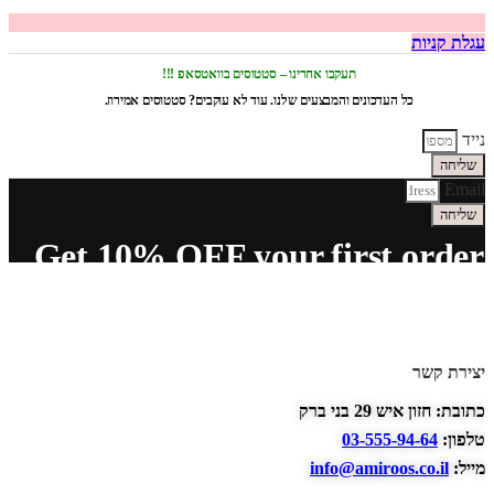
עגלת קניות
תעקבו אחרינו – סטטוסים בוואטסאפ !!!
כל העדכונים והמבצעים שלנו. עוד לא עוקבים? סטטוסים אמירוז.
נייד
שליחה
Email
שליחה
Get 10% OFF your first order
יצירת קשר
כתובת: חזון איש 29 בני ברק
טלפון:
03-555-94-64
מייל:
info@amiroos.co.il