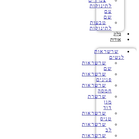
צמידים
לתינוקות
עם
שם
טבעות
לתינוקות
בלוג
אודות
שרשראות
לנשים
שרשראות
שם
שרשראות
פנינים
שרשראות
חמסה
שרשרת
מגן
דוד
שרשראות
טניס
שרשראות
לב
שרשראות