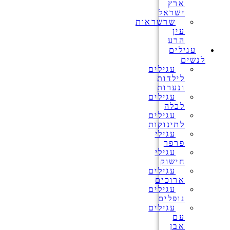
ארץ
ישראל
שרשראות
עין
הרע
עגילים
לנשים
עגילים
לילדות
ונערות
עגילים
לכלה
עגילים
לתינוקות
עגילי
פרפר
עגילי
חישוק
עגילים
ארוכים
עגילים
נופלים
עגילים
עם
אבן