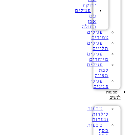
ירוקה
עגילים
עם
אבן
כחולה
עגילים
צמודים
עגילים
תלויים
עגילים
מיוחדים
עגילים
לבת
מצווה
עגילי
פנינים
טבעות
לנשים
טבעות
לילדות
ונערות
טבעות
כסף