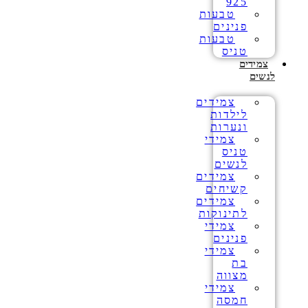
925
טבעות
פנינים
טבעות
טניס
צמידים
לנשים
צמידים
לילדות
ונערות
צמידי
טניס
לנשים
צמידים
קשיחים
צמידים
לתינוקות
צמידי
פנינים
צמידי
בת
מצווה
צמידי
חמסה