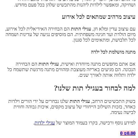
ושחיקה, ומאפשר לילדות ליהנות מהתכשיט שלהן בכל פעם מחדש.
עיצוב מרהיב שמתאים לכל אירוע
עם עיצוב עדין ומלא חן,
עגילי התות
הם הבחירה האידיאלית לכל אירוע,
מיום הולדת ועד חגיגה משפחתית. הם מוסיפים נגיעה של עדינות ושמחה
לכל תלבושת, ומתאימים לכל סגנון.
מתנה מושלמת לכל ילדה
אם אתם מחפשים מתנה מיוחדת ואישית,
עגילי התות
הם הבחירה
הנכונה. הם מגיעים באריזה מעוצבת ומהווים מתנה מרגשת שתשמח כל
ילדה ותלווה אותה לאורך שנים.
למה לבחור בעגילי תות שלנו?
בשוק התכשיטים הרחב,
עגילי התות
שלנו נבחרים על ידי הורים וילדות
כאחד, בזכות השילוב הייחודי של עיצוב מקסים, איכות גבוהה וחווית
לבישה נעימה.
למידע נוסף ורכישה, בקרו בעמוד המוצר של
עגילי ילדות
.
0
₪
0.00