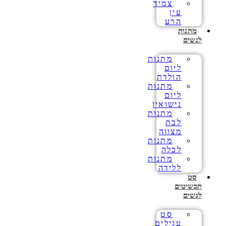
צמיד
עין
הרע
מתנות
לנשים
מתנות
ליום
הולדת
מתנות
ליום
נישואין
מתנות
לבת
מצווה
מתנות
לכלה
מתנות
ללידה
סט
תכשיטים
לנשים
סט
עגילים