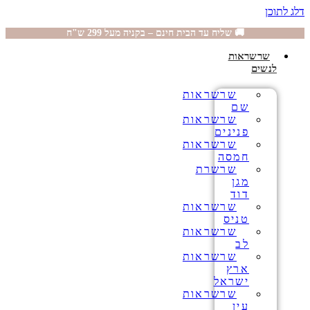
דלג לתוכן
🚚 שליח עד הבית חינם – בקניה מעל 299 ש"ח
שרשראות
לנשים
שרשראות
שם
שרשראות
פנינים
שרשראות
חמסה
שרשרת
מגן
דוד
שרשראות
טניס
שרשראות
לב
שרשראות
ארץ
ישראל
שרשראות
עין