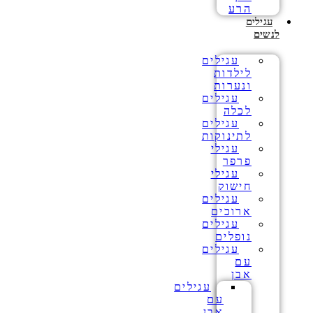
הרע
עגילים
לנשים
עגילים
לילדות
ונערות
עגילים
לכלה
עגילים
לתינוקות
עגילי
פרפר
עגילי
חישוק
עגילים
ארוכים
עגילים
נופלים
עגילים
עם
אבן
עגילים
עם
אבן