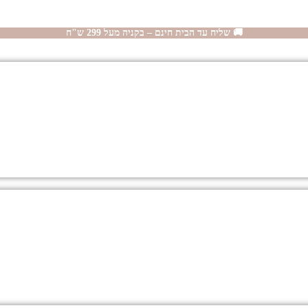
🚚 שליח עד הבית חינם – בקניה מעל 299 ש"ח