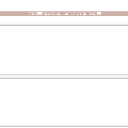
🚚 שליח עד הבית חינם – בקניה מעל 299 ש"ח