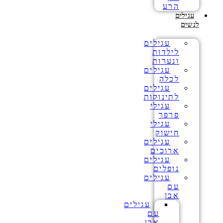
הרע
עגילים
לנשים
עגילים
לילדות
ונערות
עגילים
לכלה
עגילים
לתינוקות
עגילי
פרפר
עגילי
חישוק
עגילים
ארוכים
עגילים
נופלים
עגילים
עם
אבן
עגילים
עם
אבן