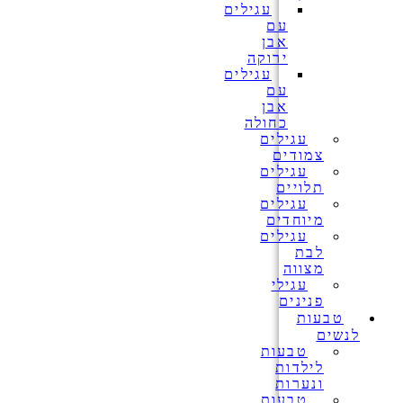
עגילים
עם
אבן
ירוקה
עגילים
עם
אבן
כחולה
עגילים
צמודים
עגילים
תלויים
עגילים
מיוחדים
עגילים
לבת
מצווה
עגילי
פנינים
טבעות
לנשים
טבעות
לילדות
ונערות
טבעות