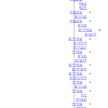
כסף
925
טבעות
פנינים
טבעות
טניס
צמידים
לנשים
צמידים
לילדות
ונערות
צמידי
טניס
לנשים
צמידים
קשיחים
צמידים
לתינוקות
צמידי
פנינים
צמידי
בת
מצווה
צמידי