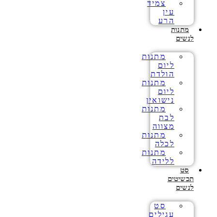
צמיד
עין
הרע
מתנות
לנשים
מתנות
ליום
הולדת
מתנות
ליום
נישואין
מתנות
לבת
מצווה
מתנות
לכלה
מתנות
ללידה
סט
תכשיטים
לנשים
סט
עגילים