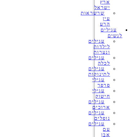
ארץ
ישראל
שרשראות
עין
הרע
עגילים
לנשים
עגילים
לילדות
ונערות
עגילים
לכלה
עגילים
לתינוקות
עגילי
פרפר
עגילי
חישוק
עגילים
ארוכים
עגילים
נופלים
עגילים
עם
אבן