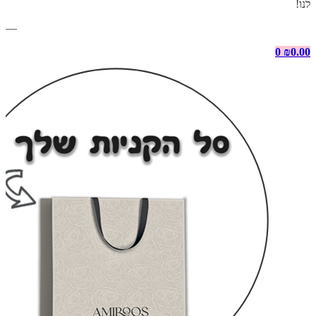
לנו!
—
0
₪
0.00