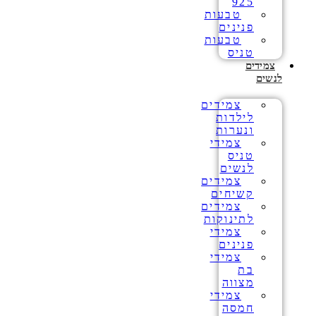
925
טבעות
פנינים
טבעות
טניס
צמידים
לנשים
צמידים
לילדות
ונערות
צמידי
טניס
לנשים
צמידים
קשיחים
צמידים
לתינוקות
צמידי
פנינים
צמידי
בת
מצווה
צמידי
חמסה