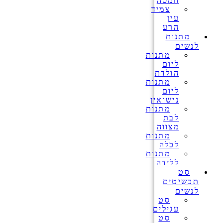
חמסה
צמיד
עין
הרע
מתנות
לנשים
מתנות
ליום
הולדת
מתנות
ליום
נישואין
מתנות
לבת
מצווה
מתנות
לכלה
מתנות
ללידה
סט
תכשיטים
לנשים
סט
עגילים
סט