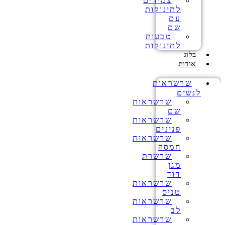
צמידים
לתינוקות
עם
שם
טבעות
לתינוקות
בלוג
אודות
שרשראות
לנשים
שרשראות
שם
שרשראות
פנינים
שרשראות
חמסה
שרשרת
מגן
דוד
שרשראות
טניס
שרשראות
לב
שרשראות