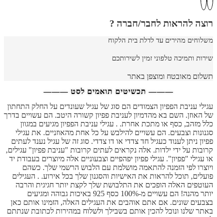
רוצה להראות לחבר/חברה ?
משלוחים מהירים עד לדלת בית הלקוח
שירות ותמיכה טלפוני זמין לשירותכם
תשלום מאובטח ומוצפן באתר
——— תכשיטים תואמים לסט ———
עגילי עניבת הפפיון הצמודים הם סוג של עגיל שעונדים על החלק התחתון
של האוזן. השם בא מהדמיון לעניבת פפיון קשורה היטב. הם עשויים בדרך
כלל מזהב, כסף או מתכת אחרת. . עגילי עניבת הפפיון מגיעים במגוון
סגנונות וצבעים. הם עשויים להילבש על כל אחת מהאוזניים. את עגילי
פפיון ניתן לענוד כעגיל חד צדדי או דו צדדי. סוג זה של עגיל נענד לעתים
קרובות על ידי ילדות. אלה נקראים לעתים קרובות "עניבת פפיון" עגילים,
או עגילי "פפיון". עגילי פפיון יפהפיים וצבעוניים אלה מיוצרים בעבודת יד
ויוצרו לפי הזמנה להתאמה מושלמת עם הלבוש הרשמי שלך. כשהם
פועלים, תוכל להראות את האישיות והסגנון שלך בכל אירוע. . העגילים
העוטפים האלה הופכים את התלבושת שלך לקצת יותר חגיגית והרבה
יותר מהנה! הם עשויים מ-100% כסף 925 באיכות גבוהה ומגיעים
בצבעים שונים. אם אתם אוהבים את העגילים האלה, הזמינו אותם כאן
באתר שלנו ונוכל להכין אותם בשבילך ולשלוח במהירות לכתובת שנתתם