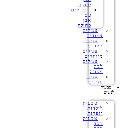
ירוקה
עגילים
עם
אבן
כחולה
עגילים
צמודים
עגילים
תלויים
עגילים
מיוחדים
עגילים
לבת
מצווה
עגילי
פנינים
טבעות
לנשים
טבעות
לילדות
ונערות
טבעות
כסף