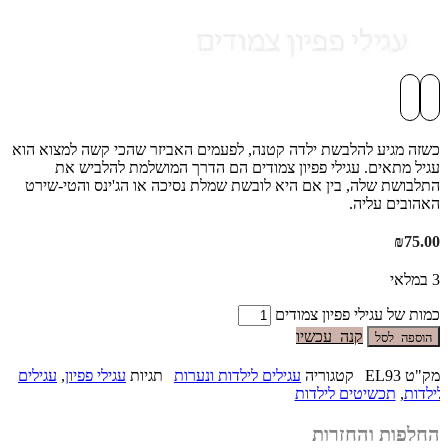
כשזה מגיע להלבשת ילדה קטנה, לפעמים האביזר שהכי קשה למצוא הוא
עגיל מתאים. עגילי פפיון צמודים הם הדרך המושלמת להלביש את
התלבושת שלה, בין אם היא לובשת שמלת נסיכה או הג'ינס והטי-שירט
האהובים עליה.
₪
75.00
3 במלאי
כמות של עגילי פפיון צמודים
קנה עכשיו
הוספה לסל
מק"ט
EL93
קטגוריה
עגילים לילדות ונערות
תגיות
עגילי פפיון
,
עגילים
לילדות
,
תכשיטים לילדות
החלפות והחזרות