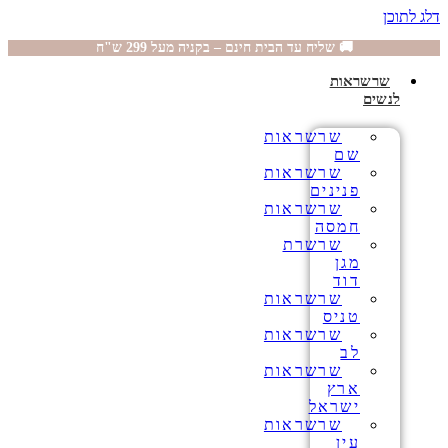
דלג לתוכן
🚚 שליח עד הבית חינם – בקניה מעל 299 ש"ח
שרשראות
לנשים
שרשראות
שם
שרשראות
פנינים
שרשראות
חמסה
שרשרת
מגן
דוד
שרשראות
טניס
שרשראות
לב
שרשראות
ארץ
ישראל
שרשראות
עין