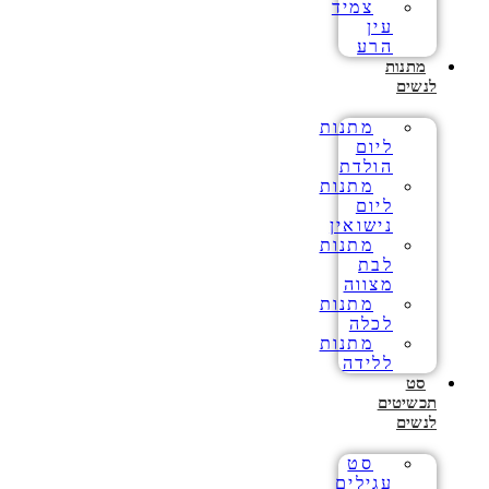
צמיד
עין
הרע
מתנות
לנשים
מתנות
ליום
הולדת
מתנות
ליום
נישואין
מתנות
לבת
מצווה
מתנות
לכלה
מתנות
ללידה
סט
תכשיטים
לנשים
סט
עגילים