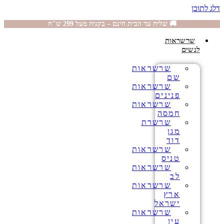
דלג לתוכן
🚚 שליח עד הבית חינם – בקניה מעל 299 ש"ח
שרשראות
לנשים
שרשראות
שם
שרשראות
פנינים
שרשראות
חמסה
שרשרת
מגן
דוד
שרשראות
טניס
שרשראות
לב
שרשראות
ארץ
ישראל
שרשראות
עין