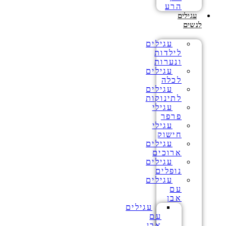
הרע
עגילים
לנשים
עגילים
לילדות
ונערות
עגילים
לכלה
עגילים
לתינוקות
עגילי
פרפר
עגילי
חישוק
עגילים
ארוכים
עגילים
נופלים
עגילים
עם
אבן
עגילים
עם
אבן