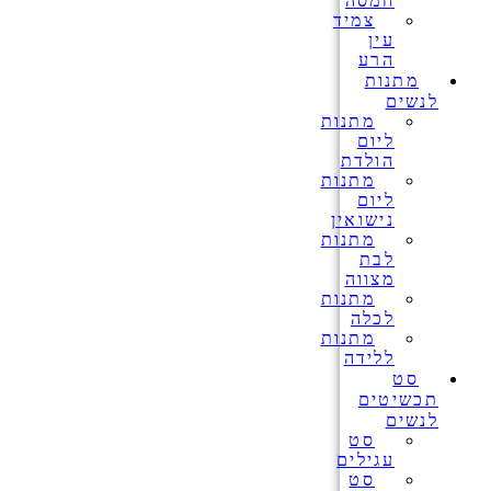
חמסה
צמיד
עין
הרע
מתנות
לנשים
מתנות
ליום
הולדת
מתנות
ליום
נישואין
מתנות
לבת
מצווה
מתנות
לכלה
מתנות
ללידה
סט
תכשיטים
לנשים
סט
עגילים
סט