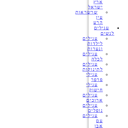
ארץ
ישראל
שרשראות
עין
הרע
עגילים
לנשים
עגילים
לילדות
ונערות
עגילים
לכלה
עגילים
לתינוקות
עגילי
פרפר
עגילי
חישוק
עגילים
ארוכים
עגילים
נופלים
עגילים
עם
אבן