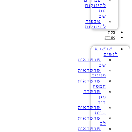
צמידים
לתינוקות
עם
שם
טבעות
לתינוקות
בלוג
אודות
שרשראות
לנשים
שרשראות
שם
שרשראות
פנינים
שרשראות
חמסה
שרשרת
מגן
דוד
שרשראות
טניס
שרשראות
לב
שרשראות