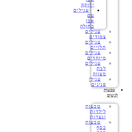
ירוקה
עגילים
עם
אבן
כחולה
עגילים
צמודים
עגילים
תלויים
עגילים
מיוחדים
עגילים
לבת
מצווה
עגילי
פנינים
טבעות
לנשים
טבעות
לילדות
ונערות
טבעות
כסף