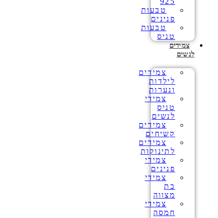
925
טבעות
פנינים
טבעות
טניס
צמידים
לנשים
צמידים
לילדות
ונערות
צמידי
טניס
לנשים
צמידים
קשיחים
צמידים
לתינוקות
צמידי
פנינים
צמידי
בת
מצווה
צמידי
חמסה