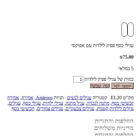
עגילי כסף פפיון לילדות עם אפוקסי
₪
75.00
5 במלאי
כמות של עגילי פפיון לילדות
קנה עכשיו
הוספה לסל
מק"ט
EL20
קטגוריה
עגילים לנשים
תגיות
Amiroos
,
אמירוז
,
אמירוז
תכשיטי כסף
,
מתנה לנכדה
,
עגיל מתנה
,
עגילי ילדות
,
עגילי כסף
,
עגילים
,
עגילים לילדות קטנות
,
עגילים צבעוניים
,
עגילים צמודים
,
תכשיטי כסף
החלפות והחזרות
מדיניות משלוחים
החלפות והחזרות