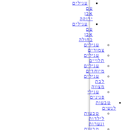
עגילים
עם
אבן
ירוקה
עגילים
עם
אבן
כחולה
עגילים
צמודים
עגילים
תלויים
עגילים
מיוחדים
עגילים
לבת
מצווה
עגילי
פנינים
טבעות
לנשים
טבעות
לילדות
ונערות
טבעות