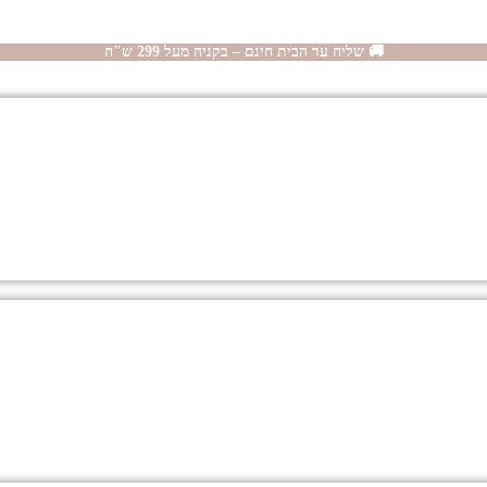
🚚 שליח עד הבית חינם – בקניה מעל 299 ש"ח