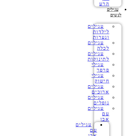
הרע
עגילים
לנשים
עגילים
לילדות
ונערות
עגילים
לכלה
עגילים
לתינוקות
עגילי
פרפר
עגילי
חישוק
עגילים
ארוכים
עגילים
נופלים
עגילים
עם
אבן
עגילים
עם
אבן