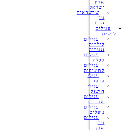
ארץ
ישראל
שרשראות
עין
הרע
עגילים
לנשים
עגילים
לילדות
ונערות
עגילים
לכלה
עגילים
לתינוקות
עגילי
פרפר
עגילי
חישוק
עגילים
ארוכים
עגילים
נופלים
עגילים
עם
אבן