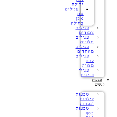
ירוקה
עגילים
עם
אבן
כחולה
עגילים
צמודים
עגילים
תלויים
עגילים
מיוחדים
עגילים
לבת
מצווה
עגילי
פנינים
טבעות
לנשים
טבעות
לילדות
ונערות
טבעות
כסף