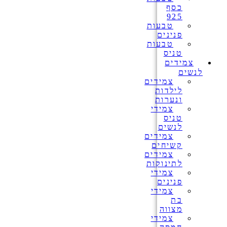
כסף
925
טבעות
פנינים
טבעות
טניס
צמידים
לנשים
צמידים
לילדות
ונערות
צמידי
טניס
לנשים
צמידים
קשיחים
צמידים
לתינוקות
צמידי
פנינים
צמידי
בת
מצווה
צמידי