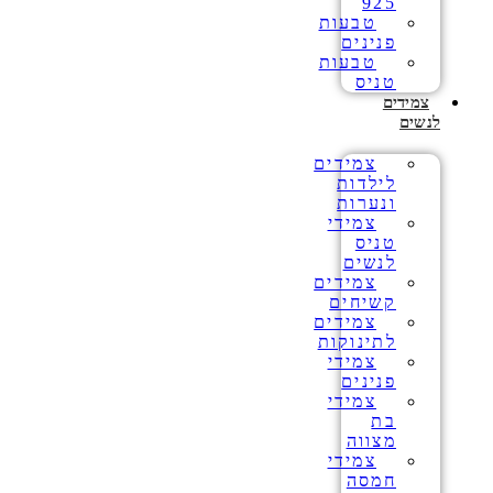
925
טבעות
פנינים
טבעות
טניס
צמידים
לנשים
צמידים
לילדות
ונערות
צמידי
טניס
לנשים
צמידים
קשיחים
צמידים
לתינוקות
צמידי
פנינים
צמידי
בת
מצווה
צמידי
חמסה