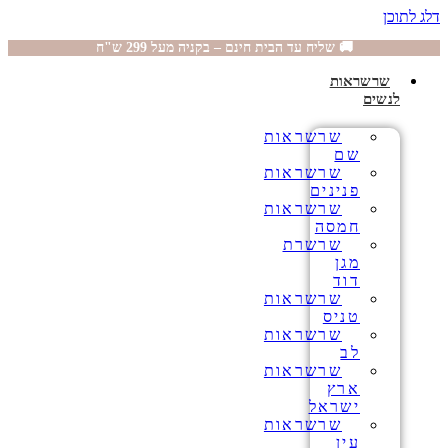
דלג לתוכן
🚚 שליח עד הבית חינם – בקניה מעל 299 ש"ח
שרשראות
לנשים
שרשראות
שם
שרשראות
פנינים
שרשראות
חמסה
שרשרת
מגן
דוד
שרשראות
טניס
שרשראות
לב
שרשראות
ארץ
ישראל
שרשראות
עין