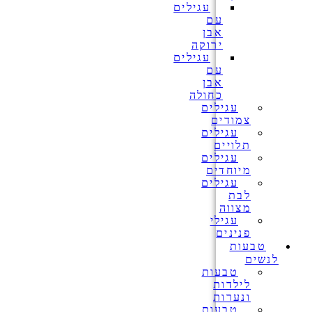
עגילים
עם
אבן
ירוקה
עגילים
עם
אבן
כחולה
עגילים
צמודים
עגילים
תלויים
עגילים
מיוחדים
עגילים
לבת
מצווה
עגילי
פנינים
טבעות
לנשים
טבעות
לילדות
ונערות
טבעות