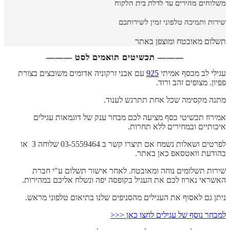
משלוחים מהירים עד לדלת בית הלקוח
שירות ותמיכה טלפוני זמין לשירותכם
תשלום מאובטח ומוצפן באתר
——— תכשיטים תואמים לסט ———
עגילי לב מכסף אמיתי
925
עם אבני זרקוניה אדומים משובצים בצורת
פפיון. מצופים זהב ורוד.
מתנה מקסימה שכל אחת תתרגש לענוד.
אמירוז תכשיטי כסף מציעה לכם מבחר ענק של דוגמאות עגילים
איכותיים ובמחירים ללא תחרות.
לפרטים ושאלות נשמח אם תיצרו קשר ב 03-5559464 שלוחה 3 או
בהודעת וואטסאפ כאן באתר.
שירות תשלומים נוחה ומאובטח. לאחר אישור תשלום ע"י חברת
האשראי נארוז לכם את העגיל בקופסה יפה ונשלח אליכם במהירות.
ניתן גם לאסוף את העגילים מהסניפים שלנו בתיאום טלפוני מראש.
למבחר נוסף של עגילים לחצו כאן <<<