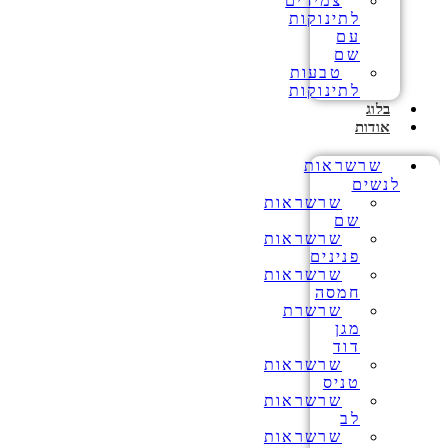
צמידים
לתינוקות
עם
שם
טבעות
לתינוקות
בלוג
אודות
שרשראות
לנשים
שרשראות
שם
שרשראות
פנינים
שרשראות
חמסה
שרשרת
מגן
דוד
שרשראות
טניס
שרשראות
לב
שרשראות