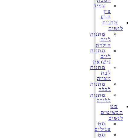
חמסה
צמיד
עין
הרע
מתנות
לנשים
מתנות
ליום
הולדת
מתנות
ליום
נישואין
מתנות
לבת
מצווה
מתנות
לכלה
מתנות
ללידה
סט
תכשיטים
לנשים
סט
עגילים
סט