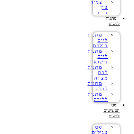
צמיד
עין
הרע
מתנות
לנשים
מתנות
ליום
הולדת
מתנות
ליום
נישואין
מתנות
לבת
מצווה
מתנות
לכלה
מתנות
ללידה
סט
תכשיטים
לנשים
סט
עגילים