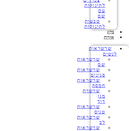
צמידים
לתינוקות
עם
שם
טבעות
לתינוקות
בלוג
אודות
שרשראות
לנשים
שרשראות
שם
שרשראות
פנינים
שרשראות
חמסה
שרשרת
מגן
דוד
שרשראות
טניס
שרשראות
לב
שרשראות