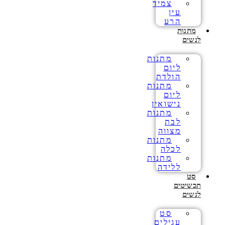
צמיד
עין
הרע
מתנות
לנשים
מתנות
ליום
הולדת
מתנות
ליום
נישואין
מתנות
לבת
מצווה
מתנות
לכלה
מתנות
ללידה
סט
תכשיטים
לנשים
סט
עגילים