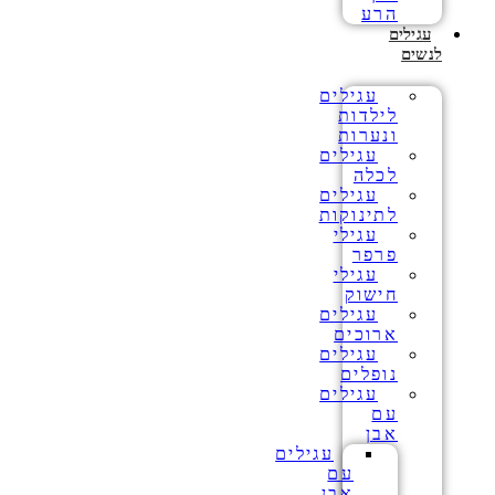
הרע
עגילים
לנשים
עגילים
לילדות
ונערות
עגילים
לכלה
עגילים
לתינוקות
עגילי
פרפר
עגילי
חישוק
עגילים
ארוכים
עגילים
נופלים
עגילים
עם
אבן
עגילים
עם
אבן