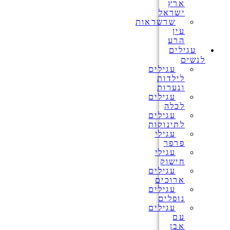
ארץ
ישראל
שרשראות
עין
הרע
עגילים
לנשים
עגילים
לילדות
ונערות
עגילים
לכלה
עגילים
לתינוקות
עגילי
פרפר
עגילי
חישוק
עגילים
ארוכים
עגילים
נופלים
עגילים
עם
אבן