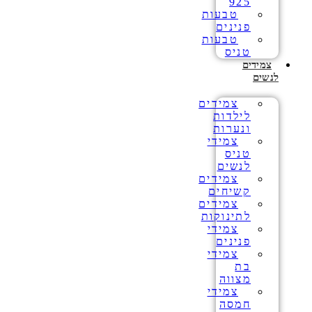
925
טבעות
פנינים
טבעות
טניס
צמידים
לנשים
צמידים
לילדות
ונערות
צמידי
טניס
לנשים
צמידים
קשיחים
צמידים
לתינוקות
צמידי
פנינים
צמידי
בת
מצווה
צמידי
חמסה