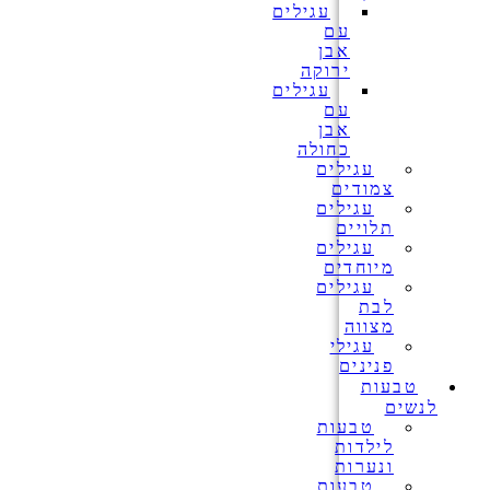
עגילים
עם
אבן
ירוקה
עגילים
עם
אבן
כחולה
עגילים
צמודים
עגילים
תלויים
עגילים
מיוחדים
עגילים
לבת
מצווה
עגילי
פנינים
טבעות
לנשים
טבעות
לילדות
ונערות
טבעות