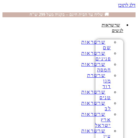
דלג לתוכן
🚚 שליח עד הבית חינם – בקניה מעל 299 ש"ח
שרשראות
לנשים
שרשראות
שם
שרשראות
פנינים
שרשראות
חמסה
שרשרת
מגן
דוד
שרשראות
טניס
שרשראות
לב
שרשראות
ארץ
ישראל
שרשראות
עין