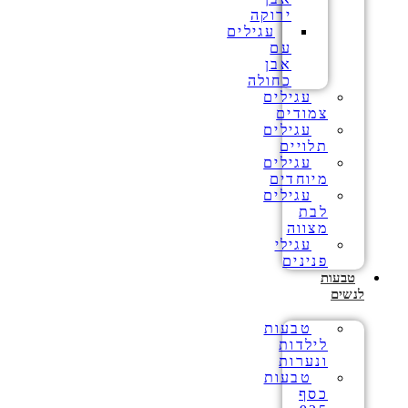
ירוקה
עגילים
עם
אבן
כחולה
עגילים
צמודים
עגילים
תלויים
עגילים
מיוחדים
עגילים
לבת
מצווה
עגילי
פנינים
טבעות
לנשים
טבעות
לילדות
ונערות
טבעות
כסף