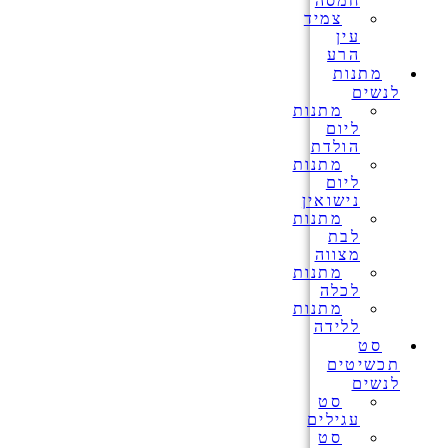
חמסה
צמיד
עין
הרע
מתנות
לנשים
מתנות
ליום
הולדת
מתנות
ליום
נישואין
מתנות
לבת
מצווה
מתנות
לכלה
מתנות
ללידה
סט
תכשיטים
לנשים
סט
עגילים
סט