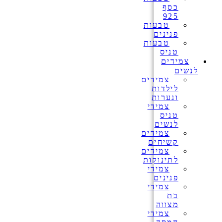
כסף
925
טבעות
פנינים
טבעות
טניס
צמידים
לנשים
צמידים
לילדות
ונערות
צמידי
טניס
לנשים
צמידים
קשיחים
צמידים
לתינוקות
צמידי
פנינים
צמידי
בת
מצווה
צמידי