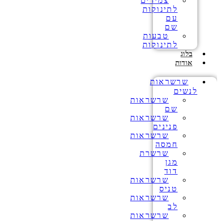
צמידים
לתינוקות
עם
שם
טבעות
לתינוקות
בלוג
אודות
שרשראות
לנשים
שרשראות
שם
שרשראות
פנינים
שרשראות
חמסה
שרשרת
מגן
דוד
שרשראות
טניס
שרשראות
לב
שרשראות