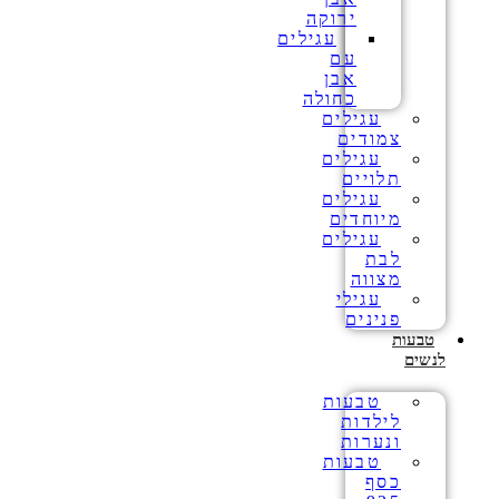
ירוקה
עגילים
עם
אבן
כחולה
עגילים
צמודים
עגילים
תלויים
עגילים
מיוחדים
עגילים
לבת
מצווה
עגילי
פנינים
טבעות
לנשים
טבעות
לילדות
ונערות
טבעות
כסף