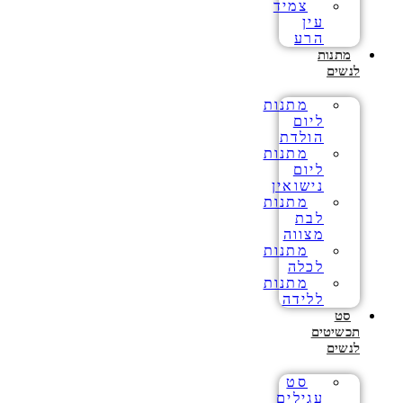
צמיד
עין
הרע
מתנות
לנשים
מתנות
ליום
הולדת
מתנות
ליום
נישואין
מתנות
לבת
מצווה
מתנות
לכלה
מתנות
ללידה
סט
תכשיטים
לנשים
סט
עגילים