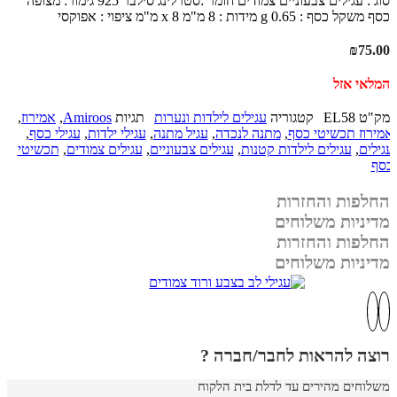
סוג : עגילים צבעוניים צמודים חומר :סטרלינג סילבר 925 גימור: מצופה
כסף משקל כסף : 0.65 g מידות : 8 מ"מ x 8 מ"מ ציפוי : אפוקסי
₪
75.00
המלאי אזל
מק"ט
EL58
קטגוריה
עגילים לילדות ונערות
תגיות
Amiroos
,
אמירוז
,
אמירוז תכשיטי כסף
,
מתנה לנכדה
,
עגיל מתנה
,
עגילי ילדות
,
עגילי כסף
,
עגילים
,
עגילים לילדות קטנות
,
עגילים צבעוניים
,
עגילים צמודים
,
תכשיטי
כסף
החלפות והחזרות
מדיניות משלוחים
החלפות והחזרות
מדיניות משלוחים
רוצה להראות לחבר/חברה ?
משלוחים מהירים עד לדלת בית הלקוח