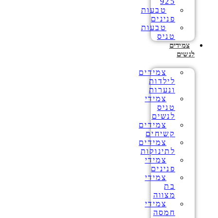
925
טבעות
פנינים
טבעות
טניס
צמידים
לנשים
צמידים
לילדות
ונערות
צמידי
טניס
לנשים
צמידים
קשיחים
צמידים
לתינוקות
צמידי
פנינים
צמידי
בת
מצווה
צמידי
חמסה