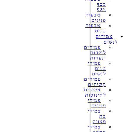
כסף
925
טבעות
פנינים
טבעות
טניס
צמידים
לנשים
צמידים
לילדות
ונערות
צמידי
טניס
לנשים
צמידים
קשיחים
צמידים
לתינוקות
צמידי
פנינים
צמידי
בת
מצווה
צמידי