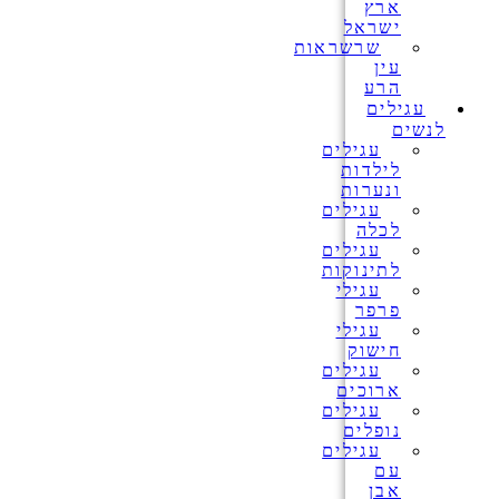
ארץ
ישראל
שרשראות
עין
הרע
עגילים
לנשים
עגילים
לילדות
ונערות
עגילים
לכלה
עגילים
לתינוקות
עגילי
פרפר
עגילי
חישוק
עגילים
ארוכים
עגילים
נופלים
עגילים
עם
אבן