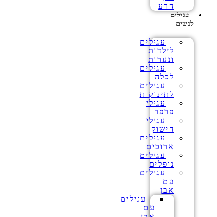
הרע
עגילים
לנשים
עגילים
לילדות
ונערות
עגילים
לכלה
עגילים
לתינוקות
עגילי
פרפר
עגילי
חישוק
עגילים
ארוכים
עגילים
נופלים
עגילים
עם
אבן
עגילים
עם
אבן