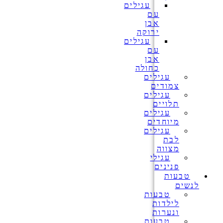
עגילים
עם
אבן
ירוקה
עגילים
עם
אבן
כחולה
עגילים
צמודים
עגילים
תלויים
עגילים
מיוחדים
עגילים
לבת
מצווה
עגילי
פנינים
טבעות
לנשים
טבעות
לילדות
ונערות
טבעות