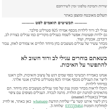
שירות ותמיכה טלפוני זמין לשירותכם
תשלום מאובטח ומוצפן באתר
——— תכשיטים תואמים לסט ———
עגילי לב ורוד לילדות מכסף אמיתי 925 סטרלינג סילבר.
גם ילדות ופעוטות אפשר לשמח בעגילים מקוריים כמו עגילים בצורת לב,
דובדבן, אבטיח, ועוד.
מבחר עשיר של עגילים מעוצבים בחן מיוחד תלויים או צמודים לאוזן, עבור
ילדות.
כשאתם בוחרים עגילי לב ורוד חשוב לא
להתפשר על האיכות
.
אנחנו באמירוז תכשיטי כסף שמים דגש על עיצוב והאיכות, ולכן דאגנו
לייצר את העגילים מכסף אמיתי 925 (סטרלינג סילבר) אנטי אלרגי.
במיוחד לילדות.
תוכלו לראות מבחר ומגוון ענק של סוגי עגילים מעוצבים בחן מיוחד. הם
מתאימים למתנת יום הולדת. מתנה לנכדה. העגילים מצופים עם ציפוי
אמייל (באנגלית enamel)
ניתן ליצור איתנו קשר ע”י שליחת הודעת
whatsapp
כאן באתר, או לחייג
למחלקת הזמנות
035559464
שלוחה 3.