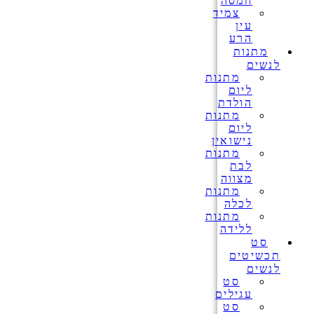
חמסה
צמיד
עין
הרע
מתנות
לנשים
מתנות
ליום
הולדת
מתנות
ליום
נישואין
מתנות
לבת
מצווה
מתנות
לכלה
מתנות
ללידה
סט
תכשיטים
לנשים
סט
עגילים
סט