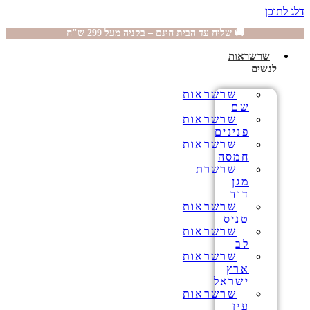
דלג לתוכן
🚚 שליח עד הבית חינם – בקניה מעל 299 ש"ח
שרשראות
לנשים
שרשראות
שם
שרשראות
פנינים
שרשראות
חמסה
שרשרת
מגן
דוד
שרשראות
טניס
שרשראות
לב
שרשראות
ארץ
ישראל
שרשראות
עין