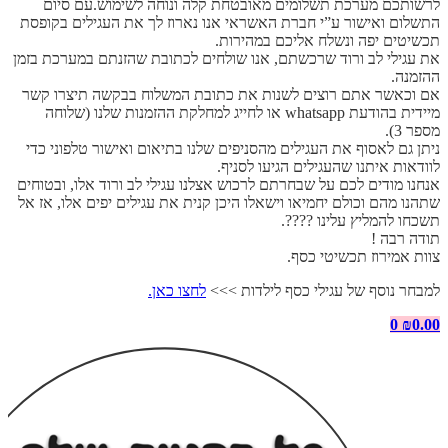
לרשותכם מערכת תשלומים מאובטחת קלה ונוחה לשימוש.עם סיום
התשלום ואישור ע”י חברת האשראי אנו נארוז לך את העגילים בקופסת
תכשיטים יפה ונשלח אליכם במהירות.
את עגילי לב ורוד שרכשתם, אנו שולחים לכתובת שהזנתם במערכת בזמן
ההזמנה.
אם וכאשר אתם רוצים לשנות את כתובת המשלוח בבקשה תיצרו קשר
מיידית בהודעת whatsapp או לחייג למחלקת ההזמנות שלנו (שלוחה
מספר 3).
ניתן גם לאסוף את העגילים מהסניפים שלנו בתיאום ואישור טלפוני כדי
לוודאות איתנו שהעגילים הגיעו לסניף.
אנחנו מודים לכם על שבחרתם לרכוש אצלנו עגילי לב ורוד אלו, ובטוחים
שתהנו מהם וכולם יחמיאו וישאלו היכן קנית את עגילים יפים אלו, אז אל
תשכחו להמליץ עלינו ????.
תודה רבה !
צוות אמירוז תכשיטי כסף.
למבחר נוסף של עגילי כסף לילדות >>>
לחצו כאן.
0
₪
0.00