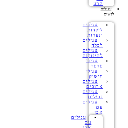
הרע
עגילים
לנשים
עגילים
לילדות
ונערות
עגילים
לכלה
עגילים
לתינוקות
עגילי
פרפר
עגילי
חישוק
עגילים
ארוכים
עגילים
נופלים
עגילים
עם
אבן
עגילים
עם
אבן