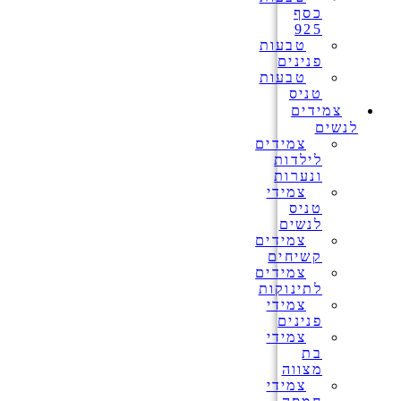
כסף
925
טבעות
פנינים
טבעות
טניס
צמידים
לנשים
צמידים
לילדות
ונערות
צמידי
טניס
לנשים
צמידים
קשיחים
צמידים
לתינוקות
צמידי
פנינים
צמידי
בת
מצווה
צמידי