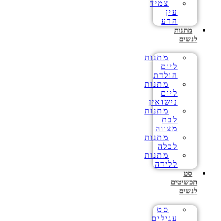
צמיד
עין
הרע
מתנות
לנשים
מתנות
ליום
הולדת
מתנות
ליום
נישואין
מתנות
לבת
מצווה
מתנות
לכלה
מתנות
ללידה
סט
תכשיטים
לנשים
סט
עגילים