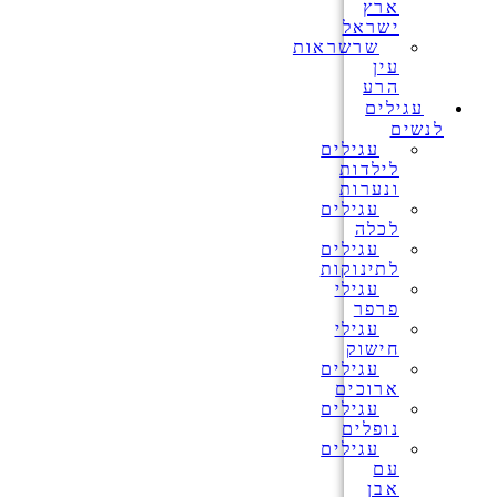
ארץ
ישראל
שרשראות
עין
הרע
עגילים
לנשים
עגילים
לילדות
ונערות
עגילים
לכלה
עגילים
לתינוקות
עגילי
פרפר
עגילי
חישוק
עגילים
ארוכים
עגילים
נופלים
עגילים
עם
אבן