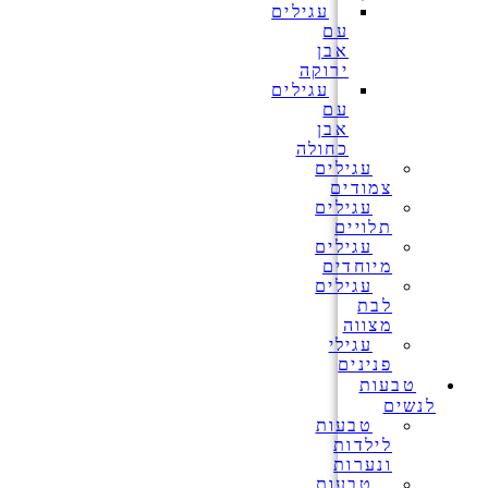
עגילים
עם
אבן
ירוקה
עגילים
עם
אבן
כחולה
עגילים
צמודים
עגילים
תלויים
עגילים
מיוחדים
עגילים
לבת
מצווה
עגילי
פנינים
טבעות
לנשים
טבעות
לילדות
ונערות
טבעות