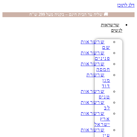
דלג לתוכן
🚚 שליח עד הבית חינם – בקניה מעל 299 ש"ח
שרשראות
לנשים
שרשראות
שם
שרשראות
פנינים
שרשראות
חמסה
שרשרת
מגן
דוד
שרשראות
טניס
שרשראות
לב
שרשראות
ארץ
ישראל
שרשראות
עין