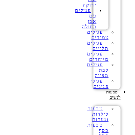
ירוקה
עגילים
עם
אבן
כחולה
עגילים
צמודים
עגילים
תלויים
עגילים
מיוחדים
עגילים
לבת
מצווה
עגילי
פנינים
טבעות
לנשים
טבעות
לילדות
ונערות
טבעות
כסף