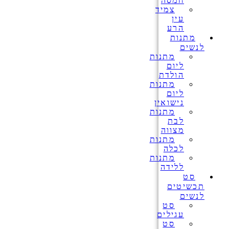
חמסה
צמיד
עין
הרע
מתנות
לנשים
מתנות
ליום
הולדת
מתנות
ליום
נישואין
מתנות
לבת
מצווה
מתנות
לכלה
מתנות
ללידה
סט
תכשיטים
לנשים
סט
עגילים
סט