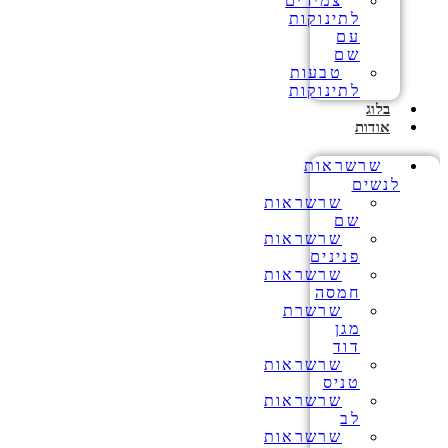
צמידים
לתינוקות
עם
שם
טבעות
לתינוקות
בלוג
אודות
שרשראות
לנשים
שרשראות
שם
שרשראות
פנינים
שרשראות
חמסה
שרשרת
מגן
דוד
שרשראות
טניס
שרשראות
לב
שרשראות