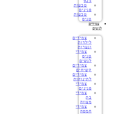
925
טבעות
פנינים
טבעות
טניס
צמידים
לנשים
צמידים
לילדות
ונערות
צמידי
טניס
לנשים
צמידים
קשיחים
צמידים
לתינוקות
צמידי
פנינים
צמידי
בת
מצווה
צמידי
חמסה