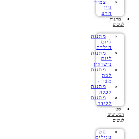
צמיד
עין
הרע
מתנות
לנשים
מתנות
ליום
הולדת
מתנות
ליום
נישואין
מתנות
לבת
מצווה
מתנות
לכלה
מתנות
ללידה
סט
תכשיטים
לנשים
סט
עגילים