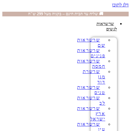
דלג לתוכן
🚚 שליח עד הבית חינם – בקניה מעל 299 ש"ח
שרשראות
לנשים
שרשראות
שם
שרשראות
פנינים
שרשראות
חמסה
שרשרת
מגן
דוד
שרשראות
טניס
שרשראות
לב
שרשראות
ארץ
ישראל
שרשראות
עין