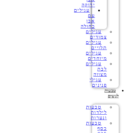
ירוקה
עגילים
עם
אבן
כחולה
עגילים
צמודים
עגילים
תלויים
עגילים
מיוחדים
עגילים
לבת
מצווה
עגילי
פנינים
טבעות
לנשים
טבעות
לילדות
ונערות
טבעות
כסף