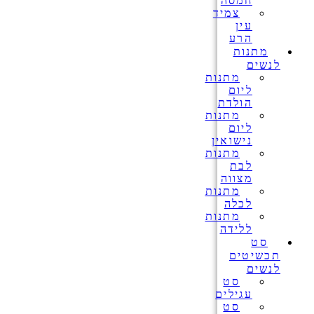
חמסה
צמיד
עין
הרע
מתנות
לנשים
מתנות
ליום
הולדת
מתנות
ליום
נישואין
מתנות
לבת
מצווה
מתנות
לכלה
מתנות
ללידה
סט
תכשיטים
לנשים
סט
עגילים
סט