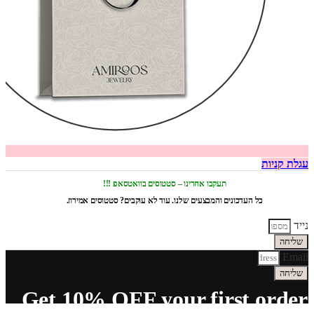
עגלת קניות
תעקבו אחרינו – סטטוסים בוואטסאפ !!!
כל העדכונים והמבצעים שלנו. עוד לא עוקבים? סטטוסים אמירוז.
נייד
שליחה
Email
שליחה
Get 10% OFF your first order