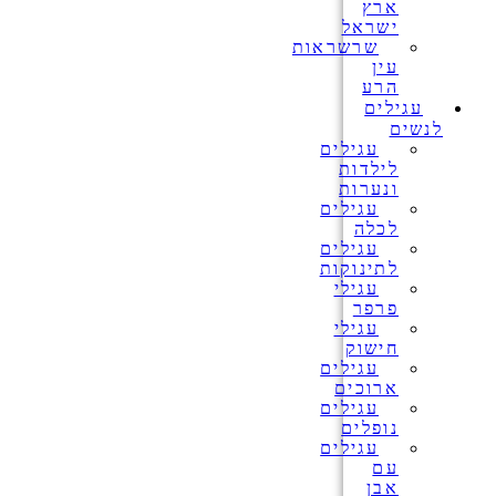
ארץ
ישראל
שרשראות
עין
הרע
עגילים
לנשים
עגילים
לילדות
ונערות
עגילים
לכלה
עגילים
לתינוקות
עגילי
פרפר
עגילי
חישוק
עגילים
ארוכים
עגילים
נופלים
עגילים
עם
אבן