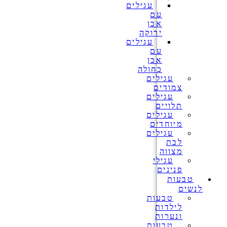
עגילים
עם
אבן
ירוקה
עגילים
עם
אבן
כחולה
עגילים
צמודים
עגילים
תלויים
עגילים
מיוחדים
עגילים
לבת
מצווה
עגילי
פנינים
טבעות
לנשים
טבעות
לילדות
ונערות
טבעות