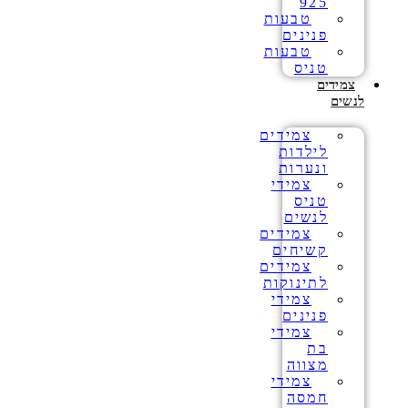
925
טבעות
פנינים
טבעות
טניס
צמידים
לנשים
צמידים
לילדות
ונערות
צמידי
טניס
לנשים
צמידים
קשיחים
צמידים
לתינוקות
צמידי
פנינים
צמידי
בת
מצווה
צמידי
חמסה