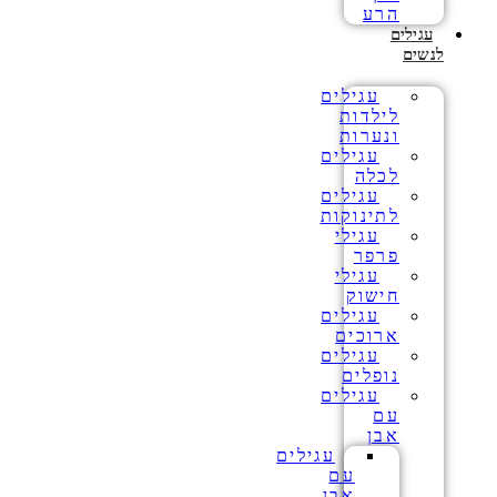
הרע
עגילים
לנשים
עגילים
לילדות
ונערות
עגילים
לכלה
עגילים
לתינוקות
עגילי
פרפר
עגילי
חישוק
עגילים
ארוכים
עגילים
נופלים
עגילים
עם
אבן
עגילים
עם
אבן