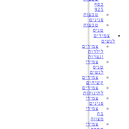
כסף
925
טבעות
פנינים
טבעות
טניס
צמידים
לנשים
צמידים
לילדות
ונערות
צמידי
טניס
לנשים
צמידים
קשיחים
צמידים
לתינוקות
צמידי
פנינים
צמידי
בת
מצווה
צמידי