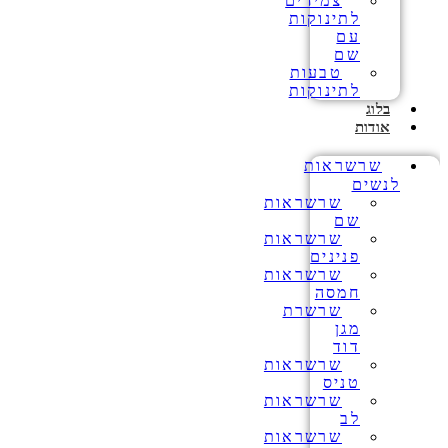
צמידים
לתינוקות
עם
שם
טבעות
לתינוקות
בלוג
אודות
שרשראות
לנשים
שרשראות
שם
שרשראות
פנינים
שרשראות
חמסה
שרשרת
מגן
דוד
שרשראות
טניס
שרשראות
לב
שרשראות