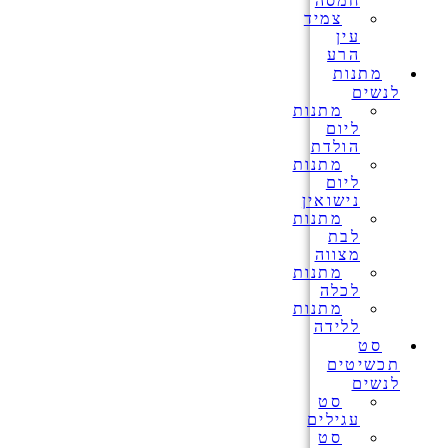
חמסה
צמיד
עין
הרע
מתנות
לנשים
מתנות
ליום
הולדת
מתנות
ליום
נישואין
מתנות
לבת
מצווה
מתנות
לכלה
מתנות
ללידה
סט
תכשיטים
לנשים
סט
עגילים
סט