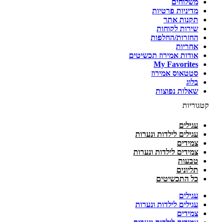
משלוחים
מדיניות פרטיות
תקנות אתר
שירות לקוחות
החזרות/החלפות
אחריות
אודות אמירוז תכשיטים
My Favorites
סטטאוס אמירוז
בלוג
שאלות נפוצות
קטגוריות
עגילים
עגילים לילדות ונערות
צמידים
צמידים לילדות ונערות
טבעות
תליונים
כל התכשיטים
עגילים
עגילים לילדות ונערות
צמידים