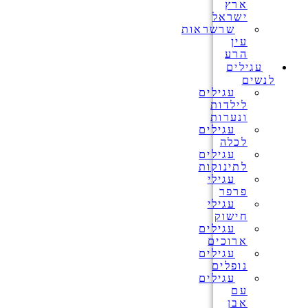
ארץ
ישראל
שרשראות
עין
הרע
עגילים
לנשים
עגילים
לילדות
ונערות
עגילים
לכלה
עגילים
לתינוקות
עגילי
פרפר
עגילי
חישוק
עגילים
ארוכים
עגילים
נופלים
עגילים
עם
אבן