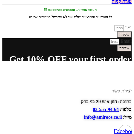
עגלת קניות
תעקבו אחרינו – סטטוסים בוואטסאפ !!!
כל העדכונים והמבצעים שלנו. עוד לא עוקבים? סטטוסים אמירוז.
נייד
שליחה
Email
שליחה
Get 10% OFF your first order
יצירת קשר
כתובת: חזון איש 29 בני ברק
טלפון:
03-555-94-64
מייל:
info@amiroos.co.il
Facebo