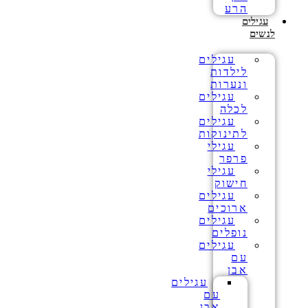
הרע
עגילים
לנשים
עגילים
לילדות
ונערות
עגילים
לכלה
עגילים
לתינוקות
עגילי
פרפר
עגילי
חישוק
עגילים
ארוכים
עגילים
נופלים
עגילים
עם
אבן
עגילים
עם
אבן