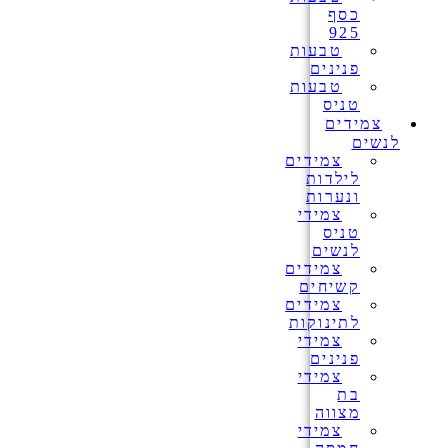
כסף
925
טבעות
פנינים
טבעות
טניס
צמידים
לנשים
צמידים
לילדות
ונערות
צמידי
טניס
לנשים
צמידים
קשיחים
צמידים
לתינוקות
צמידי
פנינים
צמידי
בת
מצווה
צמידי