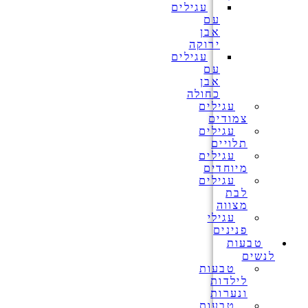
עגילים
עם
אבן
ירוקה
עגילים
עם
אבן
כחולה
עגילים
צמודים
עגילים
תלויים
עגילים
מיוחדים
עגילים
לבת
מצווה
עגילי
פנינים
טבעות
לנשים
טבעות
לילדות
ונערות
טבעות