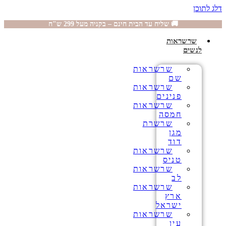
דלג לתוכן
🚚 שליח עד הבית חינם – בקניה מעל 299 ש"ח
שרשראות
לנשים
שרשראות
שם
שרשראות
פנינים
שרשראות
חמסה
שרשרת
מגן
דוד
שרשראות
טניס
שרשראות
לב
שרשראות
ארץ
ישראל
שרשראות
עין