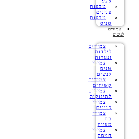
925
טבעות
פנינים
טבעות
טניס
צמידים
לנשים
צמידים
לילדות
ונערות
צמידי
טניס
לנשים
צמידים
קשיחים
צמידים
לתינוקות
צמידי
פנינים
צמידי
בת
מצווה
צמידי
חמסה