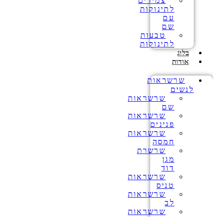
צמידים
לתינוקות
עם
שם
טבעות
לתינוקות
בלוג
אודות
שרשראות
לנשים
שרשראות
שם
שרשראות
פנינים
שרשראות
חמסה
שרשרת
מגן
דוד
שרשראות
טניס
שרשראות
לב
שרשראות