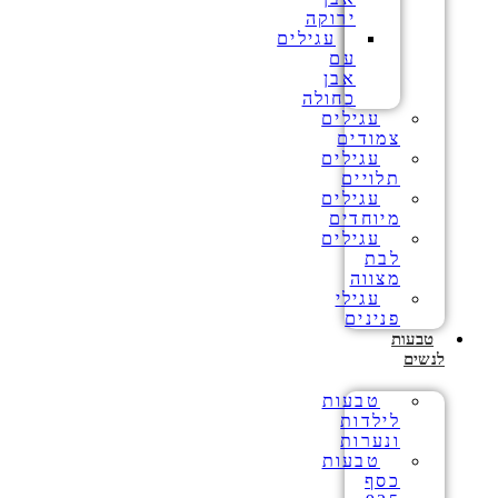
ירוקה
עגילים
עם
אבן
כחולה
עגילים
צמודים
עגילים
תלויים
עגילים
מיוחדים
עגילים
לבת
מצווה
עגילי
פנינים
טבעות
לנשים
טבעות
לילדות
ונערות
טבעות
כסף