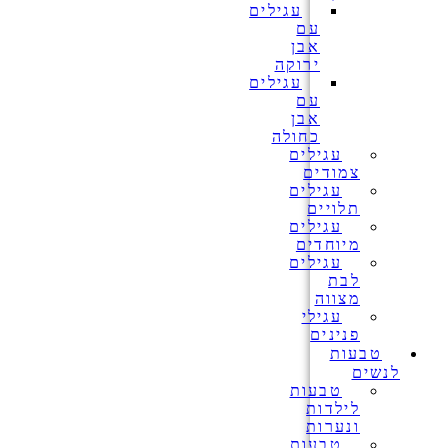
עגילים
עם
אבן
ירוקה
עגילים
עם
אבן
כחולה
עגילים
צמודים
עגילים
תלויים
עגילים
מיוחדים
עגילים
לבת
מצווה
עגילי
פנינים
טבעות
לנשים
טבעות
לילדות
ונערות
טבעות