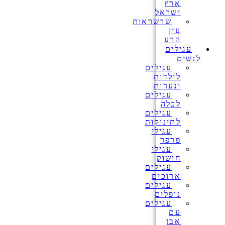
ארץ
ישראל
שרשראות
עין
הרע
עגילים
לנשים
עגילים
לילדות
ונערות
עגילים
לכלה
עגילים
לתינוקות
עגילי
פרפר
עגילי
חישוק
עגילים
ארוכים
עגילים
נופלים
עגילים
עם
אבן