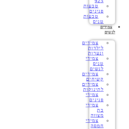
925
טבעות
פנינים
טבעות
טניס
צמידים
לנשים
צמידים
לילדות
ונערות
צמידי
טניס
לנשים
צמידים
קשיחים
צמידים
לתינוקות
צמידי
פנינים
צמידי
בת
מצווה
צמידי
חמסה