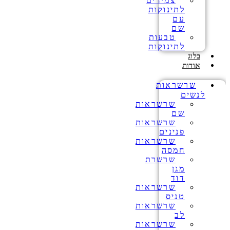
צמידים
לתינוקות
עם
שם
טבעות
לתינוקות
בלוג
אודות
שרשראות
לנשים
שרשראות
שם
שרשראות
פנינים
שרשראות
חמסה
שרשרת
מגן
דוד
שרשראות
טניס
שרשראות
לב
שרשראות