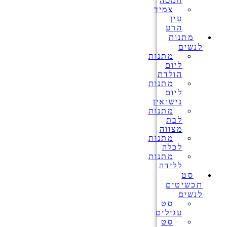
חמסה
צמיד
עין
הרע
מתנות
לנשים
מתנות
ליום
הולדת
מתנות
ליום
נישואין
מתנות
לבת
מצווה
מתנות
לכלה
מתנות
ללידה
סט
תכשיטים
לנשים
סט
עגילים
סט