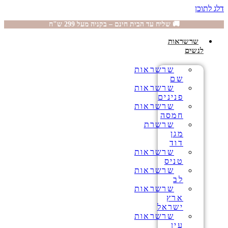
דלג לתוכן
🚚 שליח עד הבית חינם – בקניה מעל 299 ש"ח
שרשראות
לנשים
שרשראות
שם
שרשראות
פנינים
שרשראות
חמסה
שרשרת
מגן
דוד
שרשראות
טניס
שרשראות
לב
שרשראות
ארץ
ישראל
שרשראות
עין