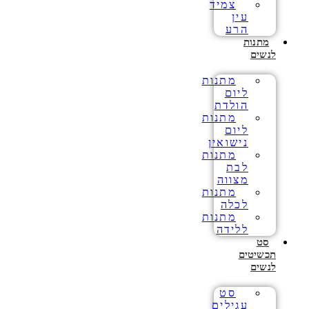
צמיד
עין
הרע
מתנות
לנשים
מתנות
ליום
הולדת
מתנות
ליום
נישואין
מתנות
לבת
מצווה
מתנות
לכלה
מתנות
ללידה
סט
תכשיטים
לנשים
סט
עגילים