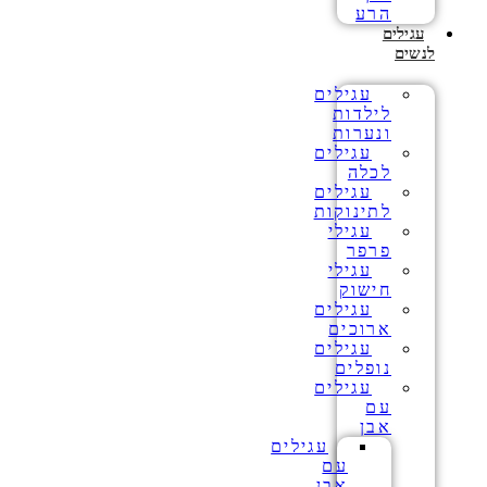
הרע
עגילים
לנשים
עגילים
לילדות
ונערות
עגילים
לכלה
עגילים
לתינוקות
עגילי
פרפר
עגילי
חישוק
עגילים
ארוכים
עגילים
נופלים
עגילים
עם
אבן
עגילים
עם
אבן