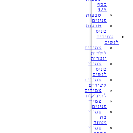
כסף
925
טבעות
פנינים
טבעות
טניס
צמידים
לנשים
צמידים
לילדות
ונערות
צמידי
טניס
לנשים
צמידים
קשיחים
צמידים
לתינוקות
צמידי
פנינים
צמידי
בת
מצווה
צמידי