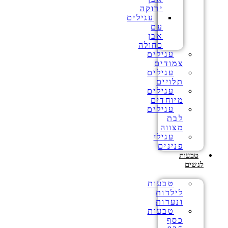
ירוקה
עגילים
עם
אבן
כחולה
עגילים
צמודים
עגילים
תלויים
עגילים
מיוחדים
עגילים
לבת
מצווה
עגילי
פנינים
טבעות
לנשים
טבעות
לילדות
ונערות
טבעות
כסף