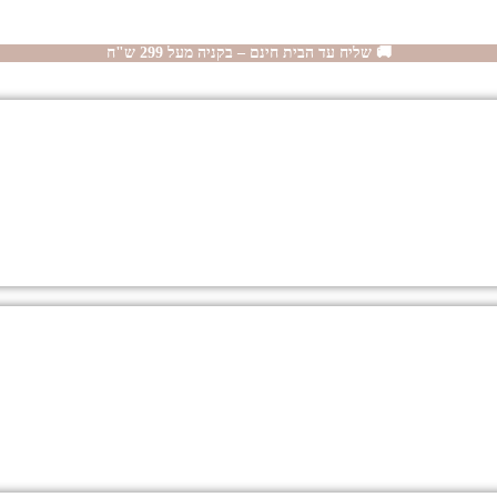
🚚 שליח עד הבית חינם – בקניה מעל 299 ש"ח