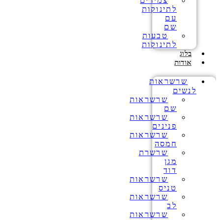
צמידים
לתינוקות
עם
שם
טבעות
לתינוקות
בלוג
אודות
שרשראות
לנשים
שרשראות
שם
שרשראות
פנינים
שרשראות
חמסה
שרשרת
מגן
דוד
שרשראות
טניס
שרשראות
לב
שרשראות