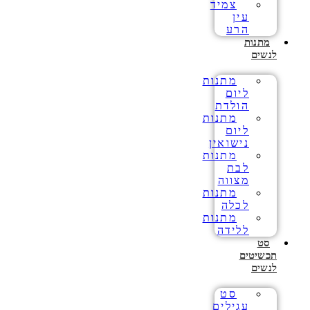
צמיד
עין
הרע
מתנות
לנשים
מתנות
ליום
הולדת
מתנות
ליום
נישואין
מתנות
לבת
מצווה
מתנות
לכלה
מתנות
ללידה
סט
תכשיטים
לנשים
סט
עגילים