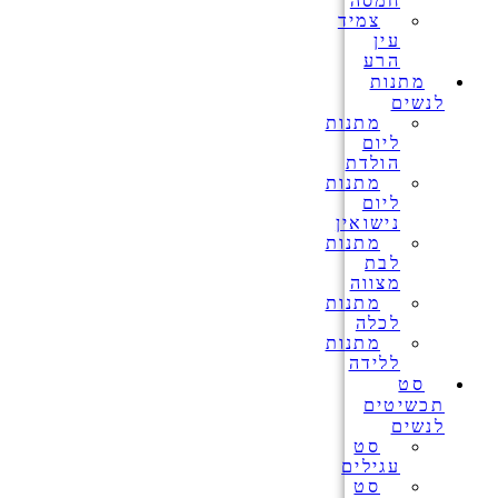
חמסה
צמיד
עין
הרע
מתנות
לנשים
מתנות
ליום
הולדת
מתנות
ליום
נישואין
מתנות
לבת
מצווה
מתנות
לכלה
מתנות
ללידה
סט
תכשיטים
לנשים
סט
עגילים
סט