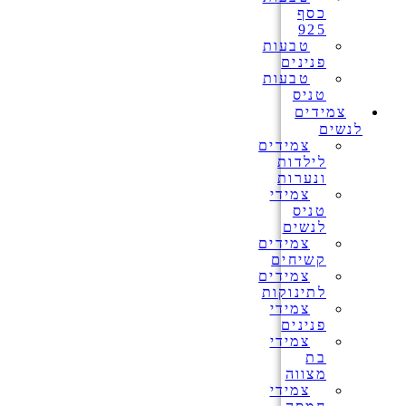
כסף
925
טבעות
פנינים
טבעות
טניס
צמידים
לנשים
צמידים
לילדות
ונערות
צמידי
טניס
לנשים
צמידים
קשיחים
צמידים
לתינוקות
צמידי
פנינים
צמידי
בת
מצווה
צמידי