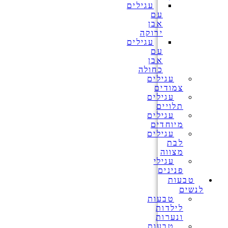
עגילים
עם
אבן
ירוקה
עגילים
עם
אבן
כחולה
עגילים
צמודים
עגילים
תלויים
עגילים
מיוחדים
עגילים
לבת
מצווה
עגילי
פנינים
טבעות
לנשים
טבעות
לילדות
ונערות
טבעות