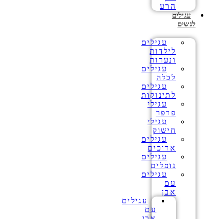
הרע
עגילים
לנשים
עגילים
לילדות
ונערות
עגילים
לכלה
עגילים
לתינוקות
עגילי
פרפר
עגילי
חישוק
עגילים
ארוכים
עגילים
נופלים
עגילים
עם
אבן
עגילים
עם
אבן