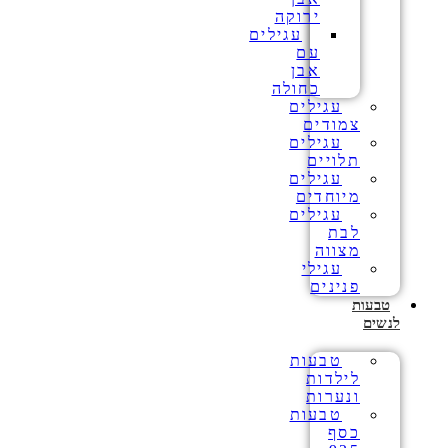
ירוקה
עגילים
עם
אבן
כחולה
עגילים
צמודים
עגילים
תלויים
עגילים
מיוחדים
עגילים
לבת
מצווה
עגילי
פנינים
טבעות
לנשים
טבעות
לילדות
ונערות
טבעות
כסף