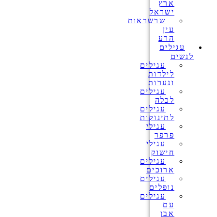
ארץ
ישראל
שרשראות
עין
הרע
עגילים
לנשים
עגילים
לילדות
ונערות
עגילים
לכלה
עגילים
לתינוקות
עגילי
פרפר
עגילי
חישוק
עגילים
ארוכים
עגילים
נופלים
עגילים
עם
אבן