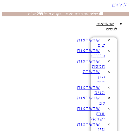
דלג לתוכן
🚚 שליח עד הבית חינם – בקניה מעל 299 ש"ח
שרשראות
לנשים
שרשראות
שם
שרשראות
פנינים
שרשראות
חמסה
שרשרת
מגן
דוד
שרשראות
טניס
שרשראות
לב
שרשראות
ארץ
ישראל
שרשראות
עין