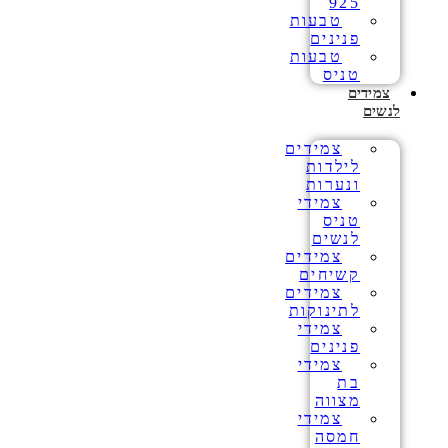
925
טבעות
פנינים
טבעות
טניס
צמידים
לנשים
צמידים
לילדות
ונערות
צמידי
טניס
לנשים
צמידים
קשיחים
צמידים
לתינוקות
צמידי
פנינים
צמידי
בת
מצווה
צמידי
חמסה