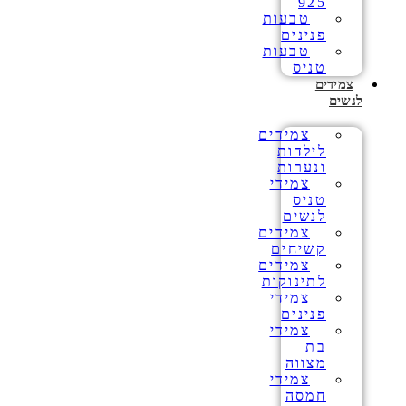
925
טבעות
פנינים
טבעות
טניס
צמידים
לנשים
צמידים
לילדות
ונערות
צמידי
טניס
לנשים
צמידים
קשיחים
צמידים
לתינוקות
צמידי
פנינים
צמידי
בת
מצווה
צמידי
חמסה