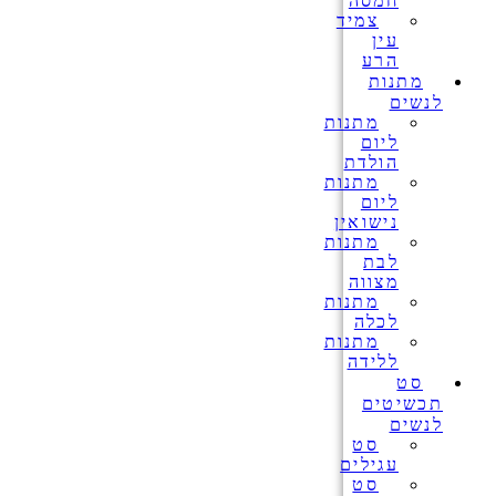
חמסה
צמיד
עין
הרע
מתנות
לנשים
מתנות
ליום
הולדת
מתנות
ליום
נישואין
מתנות
לבת
מצווה
מתנות
לכלה
מתנות
ללידה
סט
תכשיטים
לנשים
סט
עגילים
סט