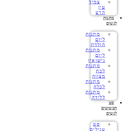
צמיד
עין
הרע
מתנות
לנשים
מתנות
ליום
הולדת
מתנות
ליום
נישואין
מתנות
לבת
מצווה
מתנות
לכלה
מתנות
ללידה
סט
תכשיטים
לנשים
סט
עגילים