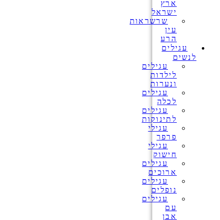
ארץ
ישראל
שרשראות
עין
הרע
עגילים
לנשים
עגילים
לילדות
ונערות
עגילים
לכלה
עגילים
לתינוקות
עגילי
פרפר
עגילי
חישוק
עגילים
ארוכים
עגילים
נופלים
עגילים
עם
אבן