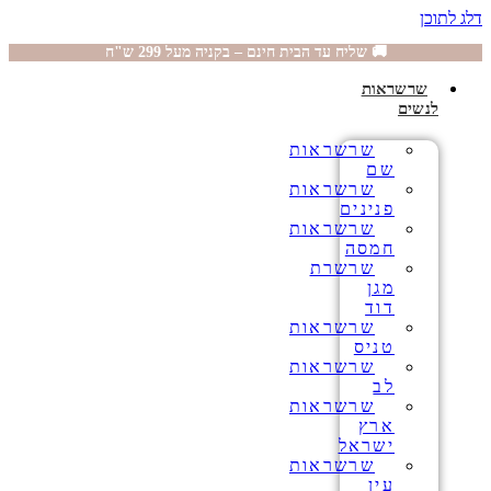
דלג לתוכן
🚚 שליח עד הבית חינם – בקניה מעל 299 ש"ח
שרשראות
לנשים
שרשראות
שם
שרשראות
פנינים
שרשראות
חמסה
שרשרת
מגן
דוד
שרשראות
טניס
שרשראות
לב
שרשראות
ארץ
ישראל
שרשראות
עין