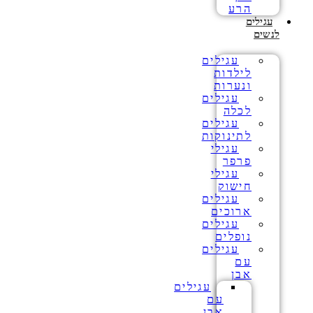
הרע
עגילים
לנשים
עגילים
לילדות
ונערות
עגילים
לכלה
עגילים
לתינוקות
עגילי
פרפר
עגילי
חישוק
עגילים
ארוכים
עגילים
נופלים
עגילים
עם
אבן
עגילים
עם
אבן