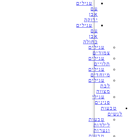
עגילים
עם
אבן
ירוקה
עגילים
עם
אבן
כחולה
עגילים
צמודים
עגילים
תלויים
עגילים
מיוחדים
עגילים
לבת
מצווה
עגילי
פנינים
טבעות
לנשים
טבעות
לילדות
ונערות
טבעות