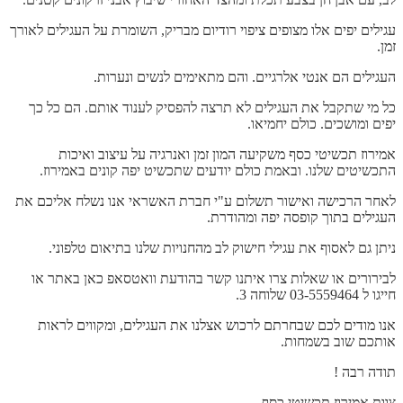
עגילים יפים אלו מצופים ציפוי רודיום מבריק, השומרת על העגילים לאורך
זמן.
העגילים הם אנטי אלרגיים. והם מתאימים לנשים ונערות.
כל מי שתקבל את העגילים לא תרצה להפסיק לענוד אותם. הם כל כך
יפים ומושכים. כולם יחמיאו.
אמירוז תכשיטי כסף משקיעה המון זמן ואנרגיה על עיצוב ואיכות
התכשיטים שלנו. ובאמת כולם יודעים שתכשיט יפה קונים באמירוז.
לאחר הרכישה ואישור תשלום ע"י חברת האשראי אנו נשלח אליכם את
העגילים בתוך קופסה יפה ומהודרת.
ניתן גם לאסוף את עגילי חישוק לב מהחנויות שלנו בתיאום טלפוני.
לבירורים או שאלות צרו איתנו קשר בהודעת וואטסאפ כאן באתר או
חייגו ל 03-5559464 שלוחה 3.
אנו מודים לכם שבחרתם לרכוש אצלנו את העגילים, ומקווים לראות
אותכם שוב בשמחות.
תודה רבה !
צוות אמירוז תכשיטי כסף.