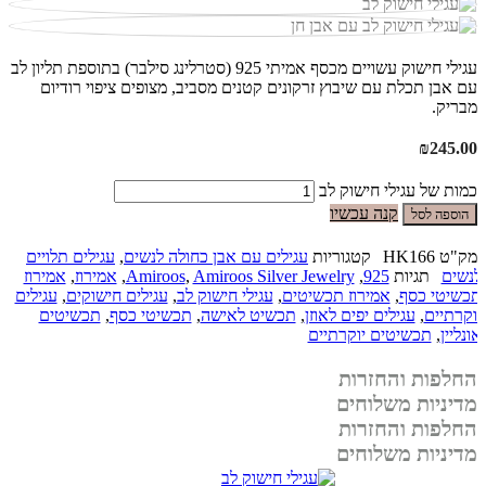
עגילי חישוק עשויים מכסף אמיתי 925 (סטרלינג סילבר) בתוספת תליון לב
עם אבן תכלת עם שיבוץ זרקונים קטנים מסביב, מצופים ציפוי רודיום
מבריק.
₪
245.00
כמות של עגילי חישוק לב
קנה עכשיו
הוספה לסל
מק"ט
HK166
קטגוריות
עגילים עם אבן כחולה לנשים
,
עגילים תלויים
לנשים
תגיות
925
,
Amiroos Silver Jewelry
,
Amiroos
,
אמירוז
,
אמירוז
תכשיטי כסף
,
אמירוז תכשיטים
,
עגילי חישוק לב
,
עגילים חישוקים
,
עגילים
יוקרתיים
,
עגילים יפים לאוזן
,
תכשיט לאישה
,
תכשיטי כסף
,
תכשיטים
אונליין
,
תכשיטים יוקרתיים
החלפות והחזרות
מדיניות משלוחים
החלפות והחזרות
מדיניות משלוחים