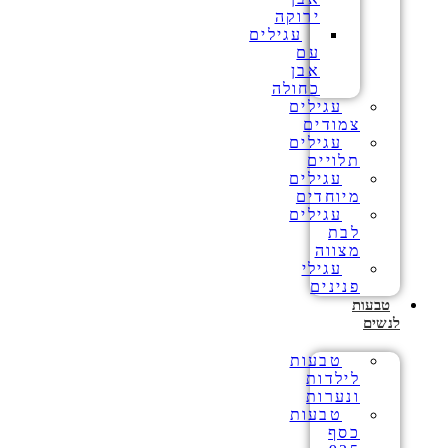
ירוקה
עגילים
עם
אבן
כחולה
עגילים
צמודים
עגילים
תלויים
עגילים
מיוחדים
עגילים
לבת
מצווה
עגילי
פנינים
טבעות
לנשים
טבעות
לילדות
ונערות
טבעות
כסף