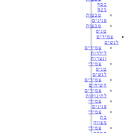
כסף
925
טבעות
פנינים
טבעות
טניס
צמידים
לנשים
צמידים
לילדות
ונערות
צמידי
טניס
לנשים
צמידים
קשיחים
צמידים
לתינוקות
צמידי
פנינים
צמידי
בת
מצווה
צמידי