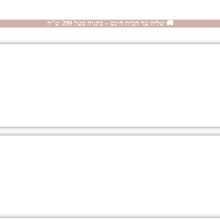
🚚 שליח עד הבית חינם – בקניה מעל 299 ש"ח