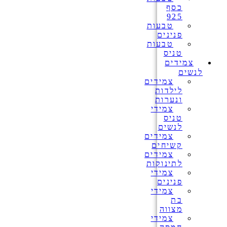
כסף
925
טבעות
פנינים
טבעות
טניס
צמידים
לנשים
צמידים
לילדות
ונערות
צמידי
טניס
לנשים
צמידים
קשיחים
צמידים
לתינוקות
צמידי
פנינים
צמידי
בת
מצווה
צמידי