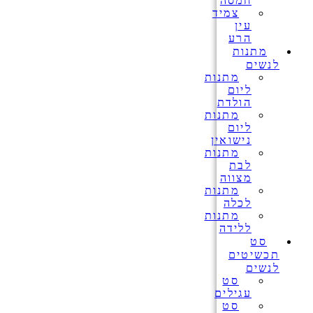
חמסה
צמיד
עין
הרע
מתנות
לנשים
מתנות
ליום
הולדת
מתנות
ליום
נישואין
מתנות
לבת
מצווה
מתנות
לכלה
מתנות
ללידה
סט
תכשיטים
לנשים
סט
עגילים
סט