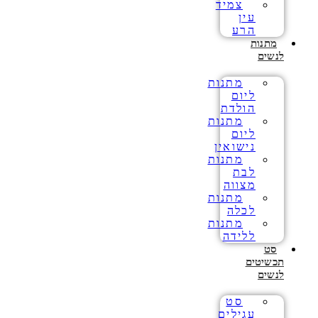
צמיד
עין
הרע
מתנות
לנשים
מתנות
ליום
הולדת
מתנות
ליום
נישואין
מתנות
לבת
מצווה
מתנות
לכלה
מתנות
ללידה
סט
תכשיטים
לנשים
סט
עגילים