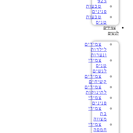
925
טבעות
פנינים
טבעות
טניס
צמידים
לנשים
צמידים
לילדות
ונערות
צמידי
טניס
לנשים
צמידים
קשיחים
צמידים
לתינוקות
צמידי
פנינים
צמידי
בת
מצווה
צמידי
חמסה