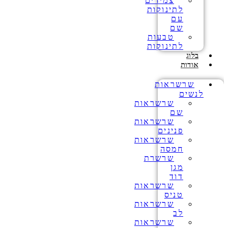
צמידים
לתינוקות
עם
שם
טבעות
לתינוקות
בלוג
אודות
שרשראות
לנשים
שרשראות
שם
שרשראות
פנינים
שרשראות
חמסה
שרשרת
מגן
דוד
שרשראות
טניס
שרשראות
לב
שרשראות