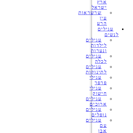
ארץ
ישראל
שרשראות
עין
הרע
עגילים
לנשים
עגילים
לילדות
ונערות
עגילים
לכלה
עגילים
לתינוקות
עגילי
פרפר
עגילי
חישוק
עגילים
ארוכים
עגילים
נופלים
עגילים
עם
אבן