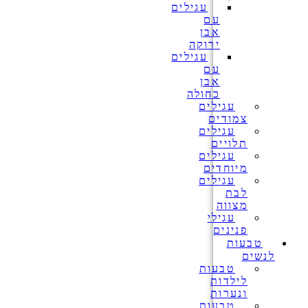
עגילים
עם
אבן
ירוקה
עגילים
עם
אבן
כחולה
עגילים
צמודים
עגילים
תלויים
עגילים
מיוחדים
עגילים
לבת
מצווה
עגילי
פנינים
טבעות
לנשים
טבעות
לילדות
ונערות
טבעות