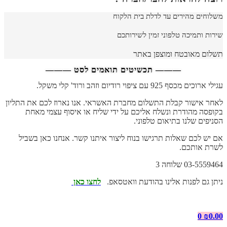
משלוחים מהירים עד לדלת בית הלקוח
שירות ותמיכה טלפוני זמין לשירותכם
תשלום מאובטח ומוצפן באתר
——— תכשיטים תואמים לסט ———
עגילי ארוכים מכסף 925 עם ציפוי רודיום וזהב ורוד' קלי משקל.
לאחר אישור קבלת התשלום מחברת האשראי. אנו נארוז לכם את התליון
בקופסה מהודרת ונשלח אליכם על ידי שליח או איסוף עצמי מאחת
הסניפים שלנו בתיאום טלפוני.
אם יש לכם שאלות תרגישו בנוח ליצור איתנו קשר. אנחנו כאן בשביל
לשרת אותכם.
03-5559464 שלוחה 3
ניתן גם לפנות אלינו בהודעת וואטסאפ.
לחצו כאן
0
₪
0.00