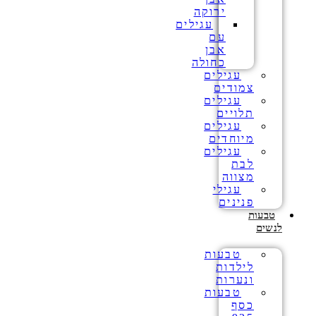
ירוקה
עגילים
עם
אבן
כחולה
עגילים
צמודים
עגילים
תלויים
עגילים
מיוחדים
עגילים
לבת
מצווה
עגילי
פנינים
טבעות
לנשים
טבעות
לילדות
ונערות
טבעות
כסף