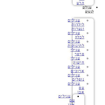
הרע
עגילים
לנשים
עגילים
לילדות
ונערות
עגילים
לכלה
עגילים
לתינוקות
עגילי
פרפר
עגילי
חישוק
עגילים
ארוכים
עגילים
נופלים
עגילים
עם
אבן
עגילים
עם
אבן