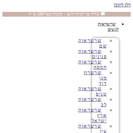
דלג לתוכן
🚚 שליח עד הבית חינם – בקניה מעל 299 ש"ח
שרשראות
לנשים
שרשראות
שם
שרשראות
פנינים
שרשראות
חמסה
שרשרת
מגן
דוד
שרשראות
טניס
שרשראות
לב
שרשראות
ארץ
ישראל
שרשראות
עין