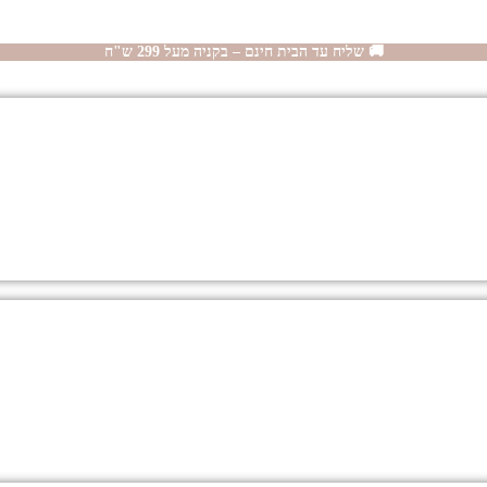
🚚 שליח עד הבית חינם – בקניה מעל 299 ש"ח