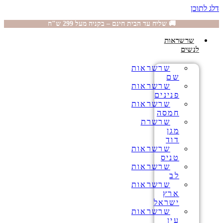
דלג לתוכן
🚚 שליח עד הבית חינם – בקניה מעל 299 ש"ח
שרשראות
לנשים
שרשראות
שם
שרשראות
פנינים
שרשראות
חמסה
שרשרת
מגן
דוד
שרשראות
טניס
שרשראות
לב
שרשראות
ארץ
ישראל
שרשראות
עין