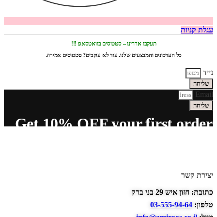
עגלת קניות
תעקבו אחרינו – סטטוסים בוואטסאפ !!!
כל העדכונים והמבצעים שלנו. עוד לא עוקבים? סטטוסים אמירוז.
נייד
שליחה
Email
שליחה
Get 10% OFF your first order
יצירת קשר
כתובת: חזון איש 29 בני ברק
טלפון:
03-555-94-64