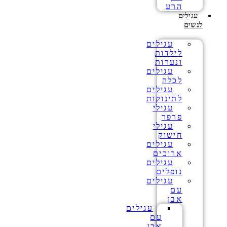
הרע
עגילים
לנשים
עגילים
לילדות
ונערות
עגילים
לכלה
עגילים
לתינוקות
עגילי
פרפר
עגילי
חישוק
עגילים
ארוכים
עגילים
נופלים
עגילים
עם
אבן
עגילים
עם
אבן