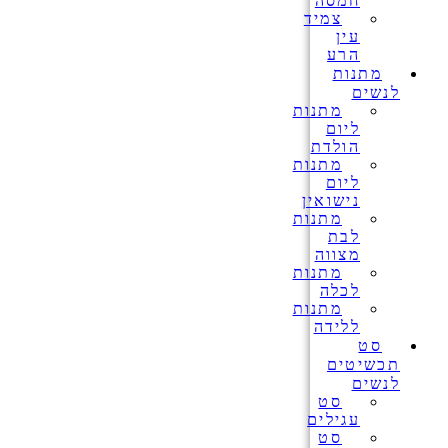
חמסה
צמיד
עין
הרע
מתנות
לנשים
מתנות
ליום
הולדת
מתנות
ליום
נישואין
מתנות
לבת
מצווה
מתנות
לכלה
מתנות
ללידה
סט
תכשיטים
לנשים
סט
עגילים
סט