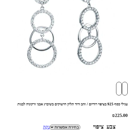
עגילי כסף 925 בציפוי רודיום / זהב ורוד תליון חישוקים בשיבוץ אבני זרקוניה לבנות
₪
225.00
צבע ציפוי
נקה