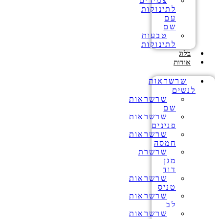
צמידים
לתינוקות
עם
שם
טבעות
לתינוקות
בלוג
אודות
שרשראות
לנשים
שרשראות
שם
שרשראות
פנינים
שרשראות
חמסה
שרשרת
מגן
דוד
שרשראות
טניס
שרשראות
לב
שרשראות