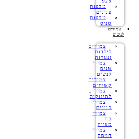
925
טבעות
פנינים
טבעות
טניס
צמידים
לנשים
צמידים
לילדות
ונערות
צמידי
טניס
לנשים
צמידים
קשיחים
צמידים
לתינוקות
צמידי
פנינים
צמידי
בת
מצווה
צמידי
חמסה