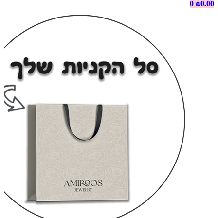
0
₪
0.00