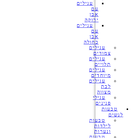
עגילים
עם
אבן
ירוקה
עגילים
עם
אבן
כחולה
עגילים
צמודים
עגילים
תלויים
עגילים
מיוחדים
עגילים
לבת
מצווה
עגילי
פנינים
טבעות
לנשים
טבעות
לילדות
ונערות
טבעות