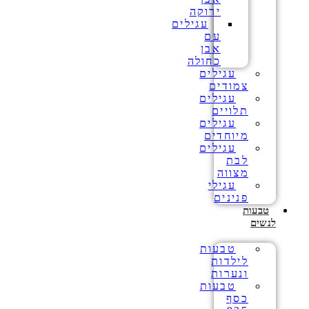
ירוקה
עגילים
עם
אבן
כחולה
עגילים
צמודים
עגילים
תלויים
עגילים
מיוחדים
עגילים
לבת
מצווה
עגילי
פנינים
טבעות
לנשים
טבעות
לילדות
ונערות
טבעות
כסף