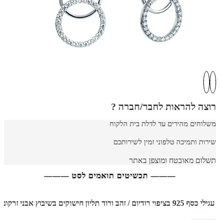
רוצה להראות לחבר/חברה ?
משלוחים מהירים עד לדלת בית הלקוח
שירות ותמיכה טלפוני זמין לשירותכם
תשלום מאובטח ומוצפן באתר
——— תכשיטים תואמים לסט ———
עגילי כסף 925 בציפוי רודיום / זהב ורוד תליון חישוקים בשיבוץ אבני זרקוניה לבנות