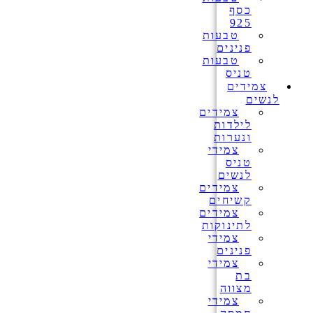
כסף
925
טבעות
פנינים
טבעות
טניס
צמידים
לנשים
צמידים
לילדות
ונערות
צמידי
טניס
לנשים
צמידים
קשיחים
צמידים
לתינוקות
צמידי
פנינים
צמידי
בת
מצווה
צמידי