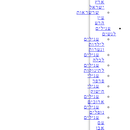
ארץ
ישראל
שרשראות
עין
הרע
עגילים
לנשים
עגילים
לילדות
ונערות
עגילים
לכלה
עגילים
לתינוקות
עגילי
פרפר
עגילי
חישוק
עגילים
ארוכים
עגילים
נופלים
עגילים
עם
אבן