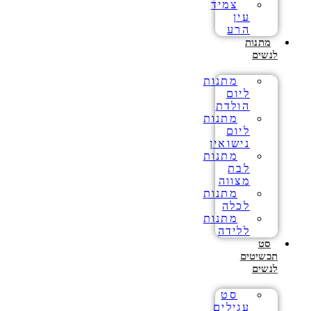
צמיד
עין
הרע
מתנות
לנשים
מתנות
ליום
הולדת
מתנות
ליום
נישואין
מתנות
לבת
מצווה
מתנות
לכלה
מתנות
ללידה
סט
תכשיטים
לנשים
סט
עגילים