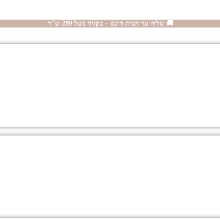
🚚 שליח עד הבית חינם – בקניה מעל 299 ש"ח