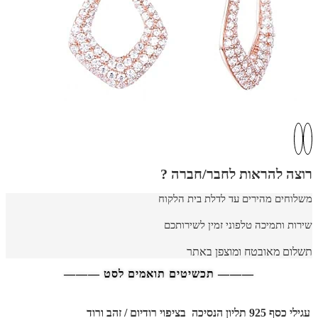
רוצה להראות לחבר/חברה ?
משלוחים מהירים עד לדלת בית הלקוח
שירות ותמיכה טלפוני זמין לשירותכם
תשלום מאובטח ומוצפן באתר
——— תכשיטים תואמים לסט ———
עגילי כסף 925 תליון הנסיכה בציפוי רודיום / זהב ורוד