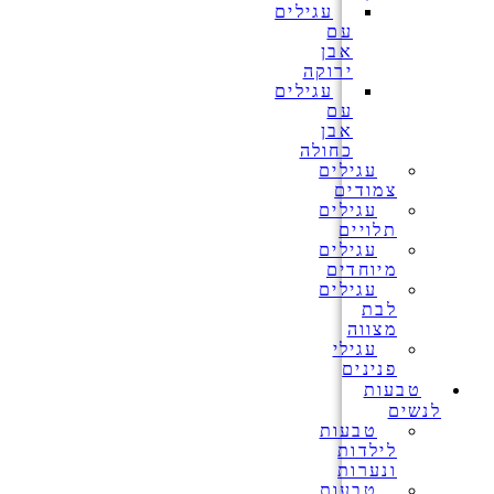
עגילים
עם
אבן
ירוקה
עגילים
עם
אבן
כחולה
עגילים
צמודים
עגילים
תלויים
עגילים
מיוחדים
עגילים
לבת
מצווה
עגילי
פנינים
טבעות
לנשים
טבעות
לילדות
ונערות
טבעות