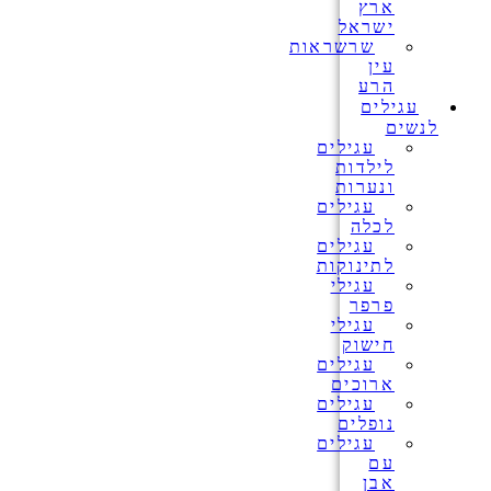
ארץ
ישראל
שרשראות
עין
הרע
עגילים
לנשים
עגילים
לילדות
ונערות
עגילים
לכלה
עגילים
לתינוקות
עגילי
פרפר
עגילי
חישוק
עגילים
ארוכים
עגילים
נופלים
עגילים
עם
אבן