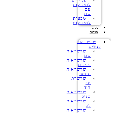
צמידים
לתינוקות
עם
שם
טבעות
לתינוקות
בלוג
אודות
שרשראות
לנשים
שרשראות
שם
שרשראות
פנינים
שרשראות
חמסה
שרשרת
מגן
דוד
שרשראות
טניס
שרשראות
לב
שרשראות