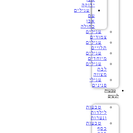
ירוקה
עגילים
עם
אבן
כחולה
עגילים
צמודים
עגילים
תלויים
עגילים
מיוחדים
עגילים
לבת
מצווה
עגילי
פנינים
טבעות
לנשים
טבעות
לילדות
ונערות
טבעות
כסף