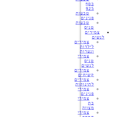
כסף
925
טבעות
פנינים
טבעות
טניס
צמידים
לנשים
צמידים
לילדות
ונערות
צמידי
טניס
לנשים
צמידים
קשיחים
צמידים
לתינוקות
צמידי
פנינים
צמידי
בת
מצווה
צמידי