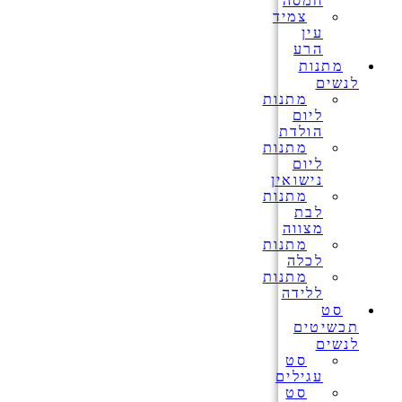
חמסה
צמיד
עין
הרע
מתנות
לנשים
מתנות
ליום
הולדת
מתנות
ליום
נישואין
מתנות
לבת
מצווה
מתנות
לכלה
מתנות
ללידה
סט
תכשיטים
לנשים
סט
עגילים
סט