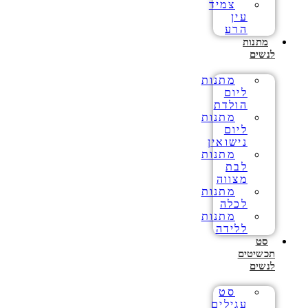
צמיד
עין
הרע
מתנות
לנשים
מתנות
ליום
הולדת
מתנות
ליום
נישואין
מתנות
לבת
מצווה
מתנות
לכלה
מתנות
ללידה
סט
תכשיטים
לנשים
סט
עגילים