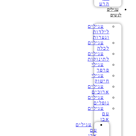
הרע
עגילים
לנשים
עגילים
לילדות
ונערות
עגילים
לכלה
עגילים
לתינוקות
עגילי
פרפר
עגילי
חישוק
עגילים
ארוכים
עגילים
נופלים
עגילים
עם
אבן
עגילים
עם
אבן