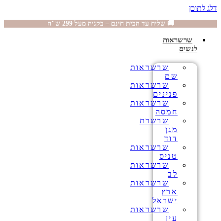
דלג לתוכן
🚚 שליח עד הבית חינם – בקניה מעל 299 ש"ח
שרשראות
לנשים
שרשראות
שם
שרשראות
פנינים
שרשראות
חמסה
שרשרת
מגן
דוד
שרשראות
טניס
שרשראות
לב
שרשראות
ארץ
ישראל
שרשראות
עין