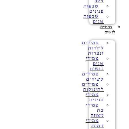
925
טבעות
פנינים
טבעות
טניס
צמידים
לנשים
צמידים
לילדות
ונערות
צמידי
טניס
לנשים
צמידים
קשיחים
צמידים
לתינוקות
צמידי
פנינים
צמידי
בת
מצווה
צמידי
חמסה