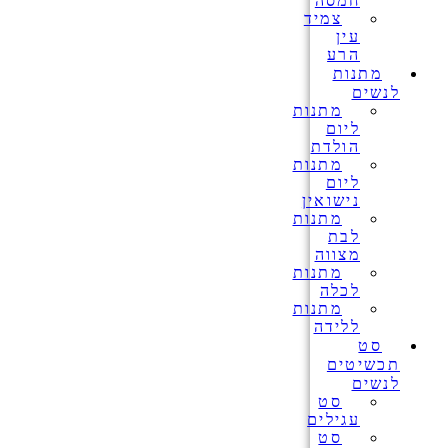
חמסה
צמיד
עין
הרע
מתנות
לנשים
מתנות
ליום
הולדת
מתנות
ליום
נישואין
מתנות
לבת
מצווה
מתנות
לכלה
מתנות
ללידה
סט
תכשיטים
לנשים
סט
עגילים
סט