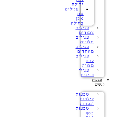
ירוקה
עגילים
עם
אבן
כחולה
עגילים
צמודים
עגילים
תלויים
עגילים
מיוחדים
עגילים
לבת
מצווה
עגילי
פנינים
טבעות
לנשים
טבעות
לילדות
ונערות
טבעות
כסף