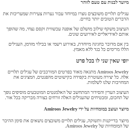
מיועד לבנות עם טעם לזוהר
עגילים תלויים משובצים נוצרו במיוחד עבור נערות צעירות שמעריכות את
הדברים הטובים יותר בחיים.
העיצוב משקף שילוב מושלם של אופנה עכשווית וקסם נצחי, מה שהופך
אותם לאידיאליים לאירועים שונים.
בין אם מדובר בחגיגה מיוחדת, באירוע רשמי או בבילוי מזדמן, העגילים
הללו מרימים כל בגד ללא מאמץ.
יופי שאין שני לו בכל פרט
Amiroos Jewelry מתגאה מאוד בפרטים המורכבים של עגילים תלויים
אלה. כל יצירה מעוטרת בקפידה בקישוטים מהפנטים, המציגים את
המחויבות שלנו לשלמות.
העיצוב העדין והסידור המתחשב של האלמנטים המוטבעים מוסיפים נופך
של תחכום, ומבטיחים שהעגילים האלה זורחים בצורה מבריקה בכל אור.
מיוצר ועוצב במומחיות על ידי Amiroos Jewelry
מיוצר בדייקנות ותשוקה, עגילים תלויים משובצים נושאים את סימן ההיכר
של המומחיות של Amiroos Jewelry.