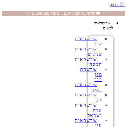
דלג לתוכן
🚚 שליח עד הבית חינם – בקניה מעל 299 ש"ח
שרשראות
לנשים
שרשראות
שם
שרשראות
פנינים
שרשראות
חמסה
שרשרת
מגן
דוד
שרשראות
טניס
שרשראות
לב
שרשראות
ארץ
ישראל
שרשראות
עין