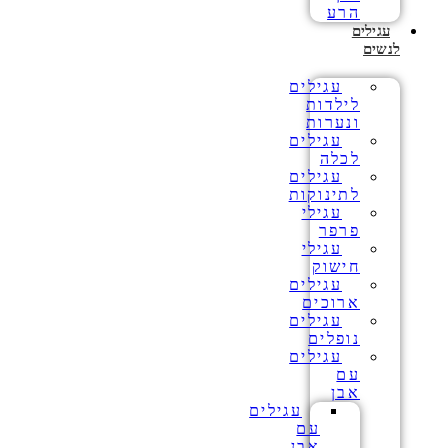
הרע
עגילים
לנשים
עגילים
לילדות
ונערות
עגילים
לכלה
עגילים
לתינוקות
עגילי
פרפר
עגילי
חישוק
עגילים
ארוכים
עגילים
נופלים
עגילים
עם
אבן
עגילים
עם
אבן