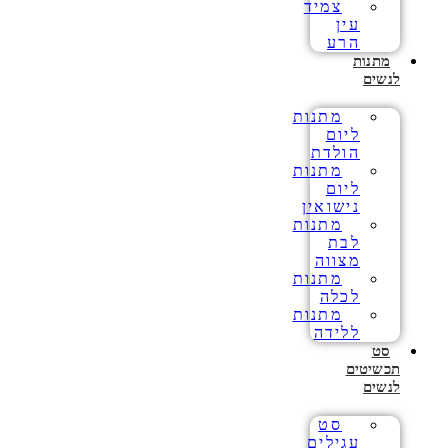
צמיד
עין
הרע
מתנות
לנשים
מתנות
ליום
הולדת
מתנות
ליום
נישואין
מתנות
לבת
מצווה
מתנות
לכלה
מתנות
ללידה
סט
תכשיטים
לנשים
סט
עגילים