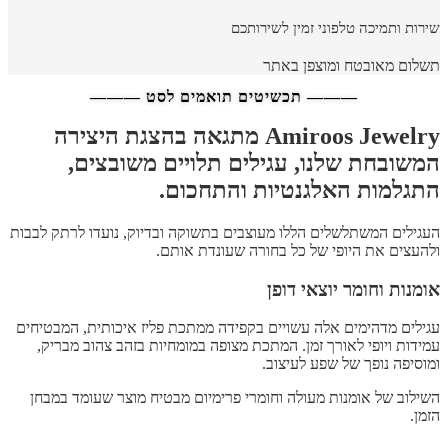
שירות ותמיכה טלפוני זמין לשירותכם
תשלום מאובטח ומוצפן באתר
——— תכשיטים תואמים לסט ———
Amiroos Jewelry מתגאה בהצגת היצירה
המשובחת שלנו, עגילים תלויים משובצים,
התגלמות האלגנטיות והתחכום.
העגילים המשתלשלים הללו מעוצבים בתשוקה ובדיוק, נועדו לרתק לבבות
ולהעצים את היופי של כל בחורה שעונדת אותם.
אומנות וחומר יוצאי דופן
עגילים מדהימים אלה עשויים בקפידה ממתכת פליז איכותית, המבטיחים
עמידות ויופי לאורך זמן. המתכת מצופה במומחיות בזהב צהוב מבריק,
ומוסיפה נופך של שפע לעיצוב.
השילוב של אומנות מעולה וחומרי פרימיום מבטיח מוצר שעומד במבחן
הזמן.