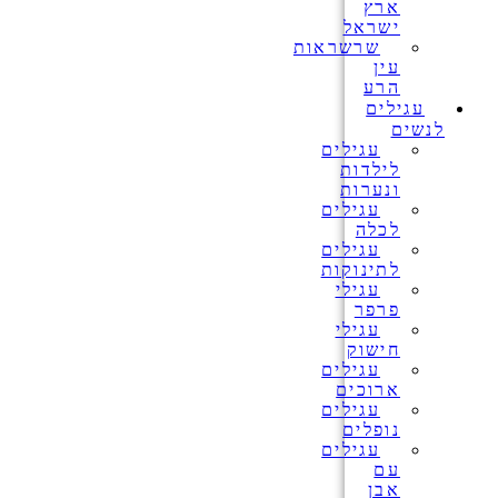
ארץ
ישראל
שרשראות
עין
הרע
עגילים
לנשים
עגילים
לילדות
ונערות
עגילים
לכלה
עגילים
לתינוקות
עגילי
פרפר
עגילי
חישוק
עגילים
ארוכים
עגילים
נופלים
עגילים
עם
אבן