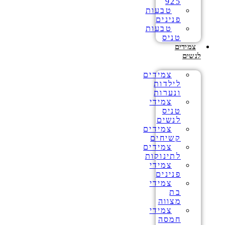
925
טבעות
פנינים
טבעות
טניס
צמידים
לנשים
צמידים
לילדות
ונערות
צמידי
טניס
לנשים
צמידים
קשיחים
צמידים
לתינוקות
צמידי
פנינים
צמידי
בת
מצווה
צמידי
חמסה