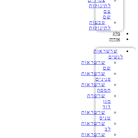
צמידים
לתינוקות
עם
שם
טבעות
לתינוקות
בלוג
אודות
שרשראות
לנשים
שרשראות
שם
שרשראות
פנינים
שרשראות
חמסה
שרשרת
מגן
דוד
שרשראות
טניס
שרשראות
לב
שרשראות