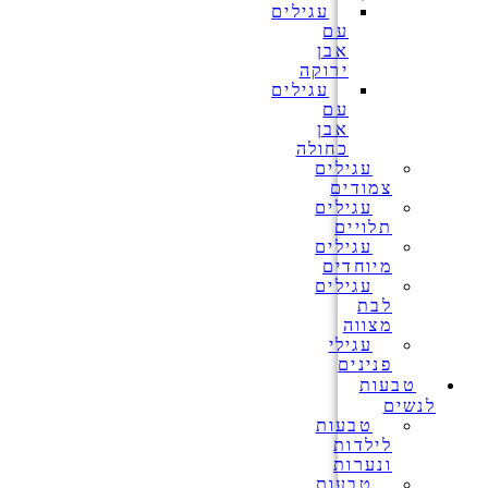
עגילים
עם
אבן
ירוקה
עגילים
עם
אבן
כחולה
עגילים
צמודים
עגילים
תלויים
עגילים
מיוחדים
עגילים
לבת
מצווה
עגילי
פנינים
טבעות
לנשים
טבעות
לילדות
ונערות
טבעות