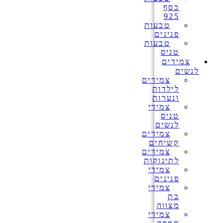
כסף
925
טבעות
פנינים
טבעות
טניס
צמידים
לנשים
צמידים
לילדות
ונערות
צמידי
טניס
לנשים
צמידים
קשיחים
צמידים
לתינוקות
צמידי
פנינים
צמידי
בת
מצווה
צמידי