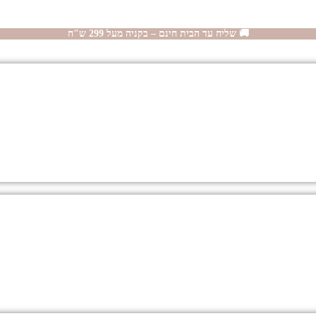
🚚 שליח עד הבית חינם – בקניה מעל 299 ש"ח