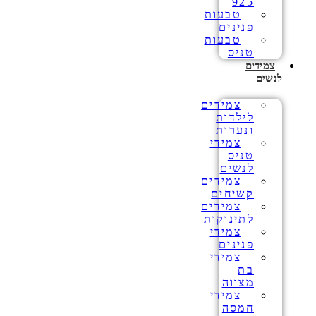
925
טבעות
פנינים
טבעות
טניס
צמידים
לנשים
צמידים
לילדות
ונערות
צמידי
טניס
לנשים
צמידים
קשיחים
צמידים
לתינוקות
צמידי
פנינים
צמידי
בת
מצווה
צמידי
חמסה