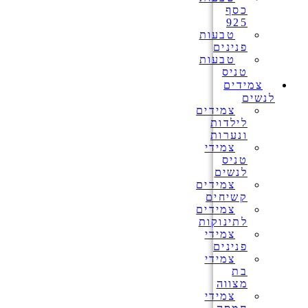
כסף
925
טבעות
פנינים
טבעות
טניס
צמידים
לנשים
צמידים
לילדות
ונערות
צמידי
טניס
לנשים
צמידים
קשיחים
צמידים
לתינוקות
צמידי
פנינים
צמידי
בת
מצווה
צמידי