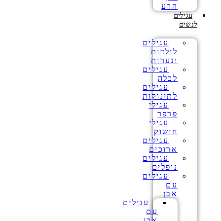
הרע
עגילים
לנשים
עגילים
לילדות
ונערות
עגילים
לכלה
עגילים
לתינוקות
עגילי
פרפר
עגילי
חישוק
עגילים
ארוכים
עגילים
נופלים
עגילים
עם
אבן
עגילים
עם
אבן