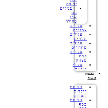
ירוקה
עגילים
עם
אבן
כחולה
עגילים
צמודים
עגילים
תלויים
עגילים
מיוחדים
עגילים
לבת
מצווה
עגילי
פנינים
טבעות
לנשים
טבעות
לילדות
ונערות
טבעות
כסף