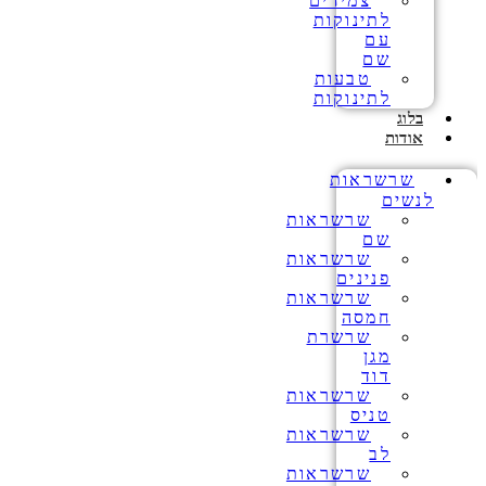
צמידים
לתינוקות
עם
שם
טבעות
לתינוקות
בלוג
אודות
שרשראות
לנשים
שרשראות
שם
שרשראות
פנינים
שרשראות
חמסה
שרשרת
מגן
דוד
שרשראות
טניס
שרשראות
לב
שרשראות