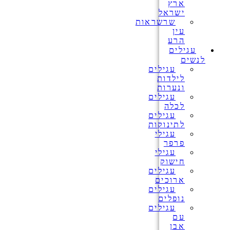
ארץ
ישראל
שרשראות
עין
הרע
עגילים
לנשים
עגילים
לילדות
ונערות
עגילים
לכלה
עגילים
לתינוקות
עגילי
פרפר
עגילי
חישוק
עגילים
ארוכים
עגילים
נופלים
עגילים
עם
אבן