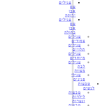
עגילים
עם
אבן
ירוקה
עגילים
עם
אבן
כחולה
עגילים
צמודים
עגילים
תלויים
עגילים
מיוחדים
עגילים
לבת
מצווה
עגילי
פנינים
טבעות
לנשים
טבעות
לילדות
ונערות
טבעות