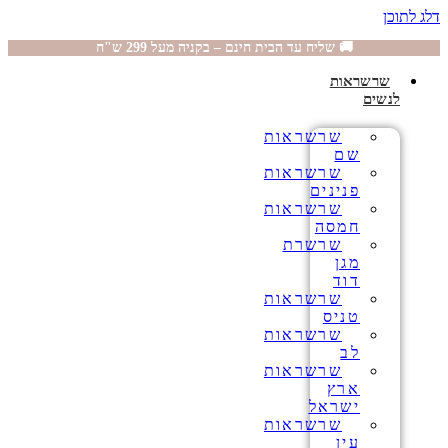
דלג לתוכן
🚚 שליח עד הבית חינם – בקניה מעל 299 ש"ח
שרשראות
לנשים
שרשראות
שם
שרשראות
פנינים
שרשראות
חמסה
שרשרת
מגן
דוד
שרשראות
טניס
שרשראות
לב
שרשראות
ארץ
ישראל
שרשראות
עין