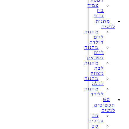
חמסה
צמיד
עין
הרע
מתנות
לנשים
מתנות
ליום
הולדת
מתנות
ליום
נישואין
מתנות
לבת
מצווה
מתנות
לכלה
מתנות
ללידה
סט
תכשיטים
לנשים
סט
עגילים
סט