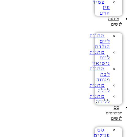
צמיד
עין
הרע
מתנות
לנשים
מתנות
ליום
הולדת
מתנות
ליום
נישואין
מתנות
לבת
מצווה
מתנות
לכלה
מתנות
ללידה
סט
תכשיטים
לנשים
סט
עגילים