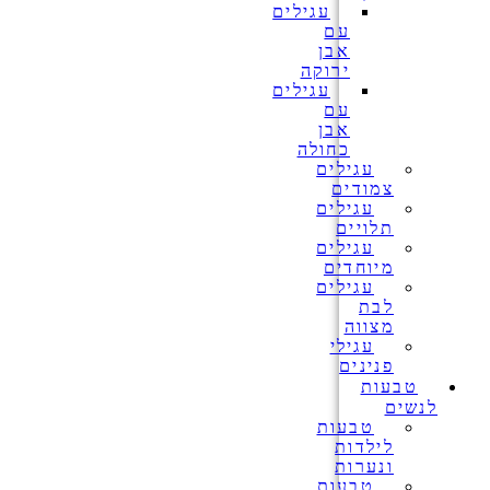
עגילים
עם
אבן
ירוקה
עגילים
עם
אבן
כחולה
עגילים
צמודים
עגילים
תלויים
עגילים
מיוחדים
עגילים
לבת
מצווה
עגילי
פנינים
טבעות
לנשים
טבעות
לילדות
ונערות
טבעות