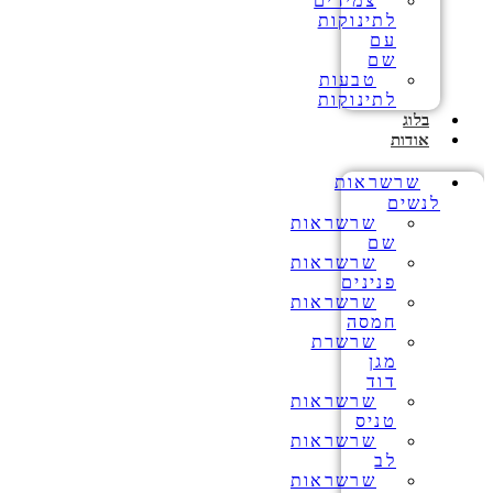
צמידים
לתינוקות
עם
שם
טבעות
לתינוקות
בלוג
אודות
שרשראות
לנשים
שרשראות
שם
שרשראות
פנינים
שרשראות
חמסה
שרשרת
מגן
דוד
שרשראות
טניס
שרשראות
לב
שרשראות