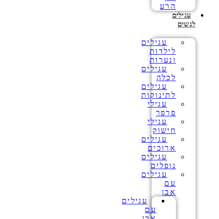
הרע
עגילים
לנשים
עגילים
לילדות
ונערות
עגילים
לכלה
עגילים
לתינוקות
עגילי
פרפר
עגילי
חישוק
עגילים
ארוכים
עגילים
נופלים
עגילים
עם
אבן
עגילים
עם
אבן