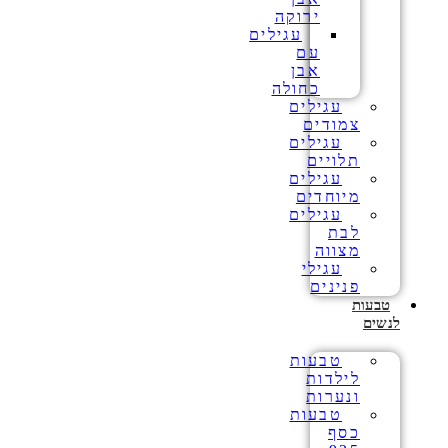
ירוקה
עגילים
עם
אבן
כחולה
עגילים
צמודים
עגילים
תלויים
עגילים
מיוחדים
עגילים
לבת
מצווה
עגילי
פנינים
טבעות
לנשים
טבעות
לילדות
ונערות
טבעות
כסף