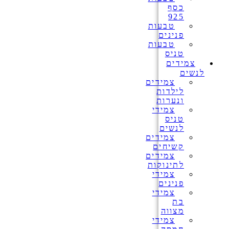
כסף
925
טבעות
פנינים
טבעות
טניס
צמידים
לנשים
צמידים
לילדות
ונערות
צמידי
טניס
לנשים
צמידים
קשיחים
צמידים
לתינוקות
צמידי
פנינים
צמידי
בת
מצווה
צמידי