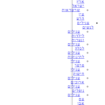
ארץ
ישראל
שרשראות
עין
הרע
עגילים
לנשים
עגילים
לילדות
ונערות
עגילים
לכלה
עגילים
לתינוקות
עגילי
פרפר
עגילי
חישוק
עגילים
ארוכים
עגילים
נופלים
עגילים
עם
אבן