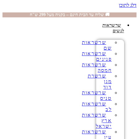
דלג לתוכן
🚚 שליח עד הבית חינם – בקניה מעל 299 ש"ח
שרשראות
לנשים
שרשראות
שם
שרשראות
פנינים
שרשראות
חמסה
שרשרת
מגן
דוד
שרשראות
טניס
שרשראות
לב
שרשראות
ארץ
ישראל
שרשראות
עין