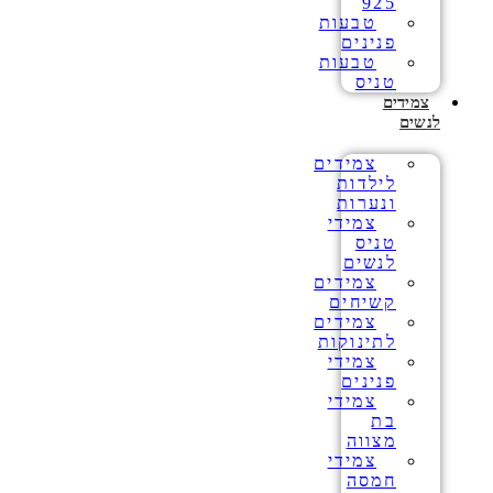
925
טבעות
פנינים
טבעות
טניס
צמידים
לנשים
צמידים
לילדות
ונערות
צמידי
טניס
לנשים
צמידים
קשיחים
צמידים
לתינוקות
צמידי
פנינים
צמידי
בת
מצווה
צמידי
חמסה