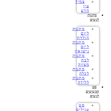
צמיד
עין
הרע
מתנות
לנשים
מתנות
ליום
הולדת
מתנות
ליום
נישואין
מתנות
לבת
מצווה
מתנות
לכלה
מתנות
ללידה
סט
תכשיטים
לנשים
סט
עגילים