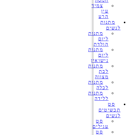
חמסה
צמיד
עין
הרע
מתנות
לנשים
מתנות
ליום
הולדת
מתנות
ליום
נישואין
מתנות
לבת
מצווה
מתנות
לכלה
מתנות
ללידה
סט
תכשיטים
לנשים
סט
עגילים
סט