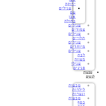
ירוקה
עגילים
עם
אבן
כחולה
עגילים
צמודים
עגילים
תלויים
עגילים
מיוחדים
עגילים
לבת
מצווה
עגילי
פנינים
טבעות
לנשים
טבעות
לילדות
ונערות
טבעות
כסף