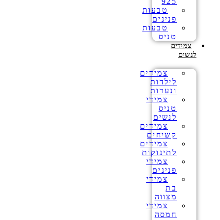
925
טבעות
פנינים
טבעות
טניס
צמידים
לנשים
צמידים
לילדות
ונערות
צמידי
טניס
לנשים
צמידים
קשיחים
צמידים
לתינוקות
צמידי
פנינים
צמידי
בת
מצווה
צמידי
חמסה