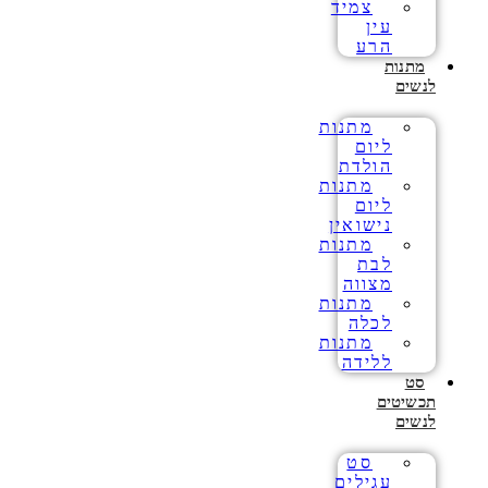
צמיד
עין
הרע
מתנות
לנשים
מתנות
ליום
הולדת
מתנות
ליום
נישואין
מתנות
לבת
מצווה
מתנות
לכלה
מתנות
ללידה
סט
תכשיטים
לנשים
סט
עגילים