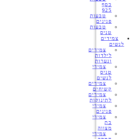
כסף
925
טבעות
פנינים
טבעות
טניס
צמידים
לנשים
צמידים
לילדות
ונערות
צמידי
טניס
לנשים
צמידים
קשיחים
צמידים
לתינוקות
צמידי
פנינים
צמידי
בת
מצווה
צמידי