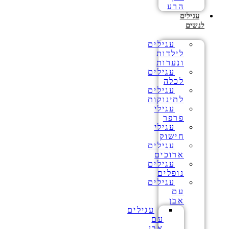
הרע
עגילים
לנשים
עגילים
לילדות
ונערות
עגילים
לכלה
עגילים
לתינוקות
עגילי
פרפר
עגילי
חישוק
עגילים
ארוכים
עגילים
נופלים
עגילים
עם
אבן
עגילים
עם
אבן