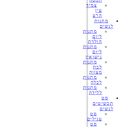
חמסה
צמיד
עין
הרע
מתנות
לנשים
מתנות
ליום
הולדת
מתנות
ליום
נישואין
מתנות
לבת
מצווה
מתנות
לכלה
מתנות
ללידה
סט
תכשיטים
לנשים
סט
עגילים
סט