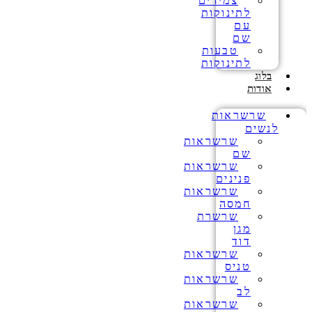
צמידים
לתינוקות
עם
שם
טבעות
לתינוקות
בלוג
אודות
שרשראות
לנשים
שרשראות
שם
שרשראות
פנינים
שרשראות
חמסה
שרשרת
מגן
דוד
שרשראות
טניס
שרשראות
לב
שרשראות