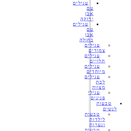
עגילים
עם
אבן
ירוקה
עגילים
עם
אבן
כחולה
עגילים
צמודים
עגילים
תלויים
עגילים
מיוחדים
עגילים
לבת
מצווה
עגילי
פנינים
טבעות
לנשים
טבעות
לילדות
ונערות
טבעות