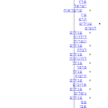
ארץ
ישראל
שרשראות
עין
הרע
עגילים
לנשים
עגילים
לילדות
ונערות
עגילים
לכלה
עגילים
לתינוקות
עגילי
פרפר
עגילי
חישוק
עגילים
ארוכים
עגילים
נופלים
עגילים
עם
אבן