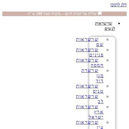
דלג לתוכן
🚚 שליח עד הבית חינם – בקניה מעל 299 ש"ח
שרשראות
לנשים
שרשראות
שם
שרשראות
פנינים
שרשראות
חמסה
שרשרת
מגן
דוד
שרשראות
טניס
שרשראות
לב
שרשראות
ארץ
ישראל
שרשראות
עין