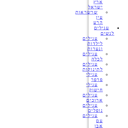
ארץ
ישראל
שרשראות
עין
הרע
עגילים
לנשים
עגילים
לילדות
ונערות
עגילים
לכלה
עגילים
לתינוקות
עגילי
פרפר
עגילי
חישוק
עגילים
ארוכים
עגילים
נופלים
עגילים
עם
אבן