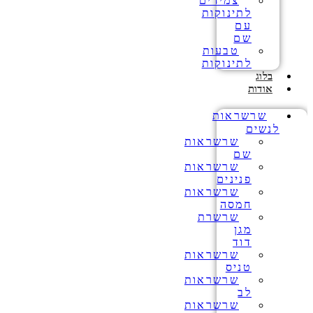
צמידים
לתינוקות
עם
שם
טבעות
לתינוקות
בלוג
אודות
שרשראות
לנשים
שרשראות
שם
שרשראות
פנינים
שרשראות
חמסה
שרשרת
מגן
דוד
שרשראות
טניס
שרשראות
לב
שרשראות