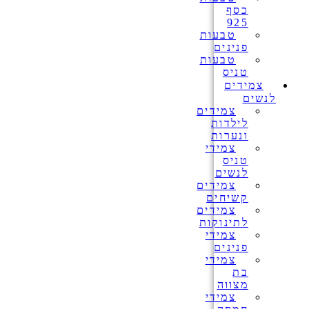
כסף
925
טבעות
פנינים
טבעות
טניס
צמידים
לנשים
צמידים
לילדות
ונערות
צמידי
טניס
לנשים
צמידים
קשיחים
צמידים
לתינוקות
צמידי
פנינים
צמידי
בת
מצווה
צמידי