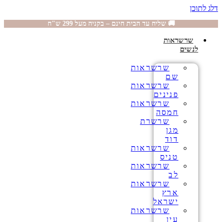
דלג לתוכן
🚚 שליח עד הבית חינם – בקניה מעל 299 ש"ח
שרשראות
לנשים
שרשראות
שם
שרשראות
פנינים
שרשראות
חמסה
שרשרת
מגן
דוד
שרשראות
טניס
שרשראות
לב
שרשראות
ארץ
ישראל
שרשראות
עין