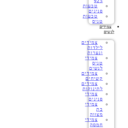
925
טבעות
פנינים
טבעות
טניס
צמידים
לנשים
צמידים
לילדות
ונערות
צמידי
טניס
לנשים
צמידים
קשיחים
צמידים
לתינוקות
צמידי
פנינים
צמידי
בת
מצווה
צמידי
חמסה