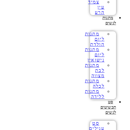
צמיד
עין
הרע
מתנות
לנשים
מתנות
ליום
הולדת
מתנות
ליום
נישואין
מתנות
לבת
מצווה
מתנות
לכלה
מתנות
ללידה
סט
תכשיטים
לנשים
סט
עגילים