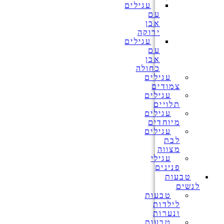
עגילים
עם
אבן
ירוקה
עגילים
עם
אבן
כחולה
עגילים
צמודים
עגילים
תלויים
עגילים
מיוחדים
עגילים
לבת
מצווה
עגילי
פנינים
טבעות
לנשים
טבעות
לילדות
ונערות
טבעות