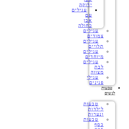
ירוקה
עגילים
עם
אבן
כחולה
עגילים
צמודים
עגילים
תלויים
עגילים
מיוחדים
עגילים
לבת
מצווה
עגילי
פנינים
טבעות
לנשים
טבעות
לילדות
ונערות
טבעות
כסף