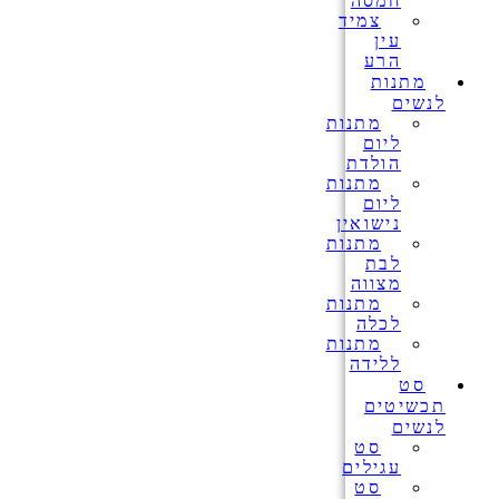
חמסה
צמיד
עין
הרע
מתנות
לנשים
מתנות
ליום
הולדת
מתנות
ליום
נישואין
מתנות
לבת
מצווה
מתנות
לכלה
מתנות
ללידה
סט
תכשיטים
לנשים
סט
עגילים
סט