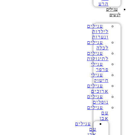
הרע
עגילים
לנשים
עגילים
לילדות
ונערות
עגילים
לכלה
עגילים
לתינוקות
עגילי
פרפר
עגילי
חישוק
עגילים
ארוכים
עגילים
נופלים
עגילים
עם
אבן
עגילים
עם
אבן