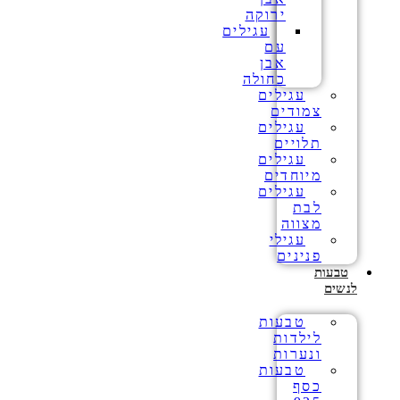
ירוקה
עגילים
עם
אבן
כחולה
עגילים
צמודים
עגילים
תלויים
עגילים
מיוחדים
עגילים
לבת
מצווה
עגילי
פנינים
טבעות
לנשים
טבעות
לילדות
ונערות
טבעות
כסף