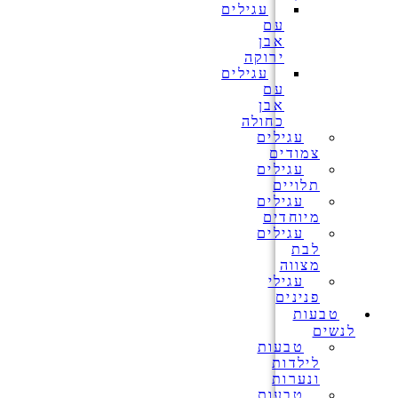
עגילים
עם
אבן
ירוקה
עגילים
עם
אבן
כחולה
עגילים
צמודים
עגילים
תלויים
עגילים
מיוחדים
עגילים
לבת
מצווה
עגילי
פנינים
טבעות
לנשים
טבעות
לילדות
ונערות
טבעות