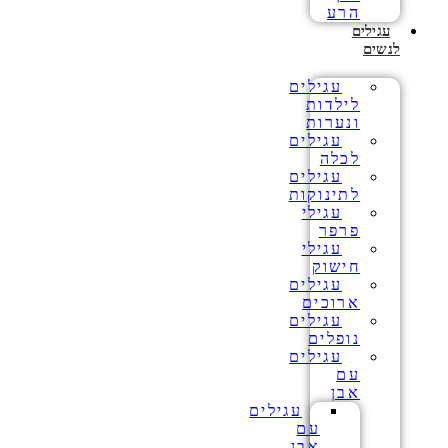
הרע
עגילים
לנשים
עגילים
לילדות
ונערות
עגילים
לכלה
עגילים
לתינוקות
עגילי
פרפר
עגילי
חישוק
עגילים
ארוכים
עגילים
נופלים
עגילים
עם
אבן
עגילים
עם
אבן