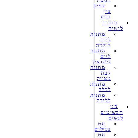
חמסה
צמיד
עין
הרע
מתנות
לנשים
מתנות
ליום
הולדת
מתנות
ליום
נישואין
מתנות
לבת
מצווה
מתנות
לכלה
מתנות
ללידה
סט
תכשיטים
לנשים
סט
עגילים
סט