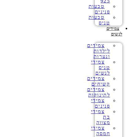
925
טבעות
פנינים
טבעות
טניס
צמידים
לנשים
צמידים
לילדות
ונערות
צמידי
טניס
לנשים
צמידים
קשיחים
צמידים
לתינוקות
צמידי
פנינים
צמידי
בת
מצווה
צמידי
חמסה