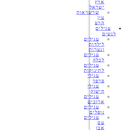
ארץ
ישראל
שרשראות
עין
הרע
עגילים
לנשים
עגילים
לילדות
ונערות
עגילים
לכלה
עגילים
לתינוקות
עגילי
פרפר
עגילי
חישוק
עגילים
ארוכים
עגילים
נופלים
עגילים
עם
אבן