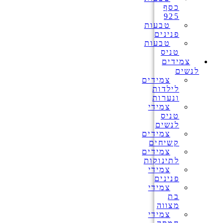
כסף
925
טבעות
פנינים
טבעות
טניס
צמידים
לנשים
צמידים
לילדות
ונערות
צמידי
טניס
לנשים
צמידים
קשיחים
צמידים
לתינוקות
צמידי
פנינים
צמידי
בת
מצווה
צמידי