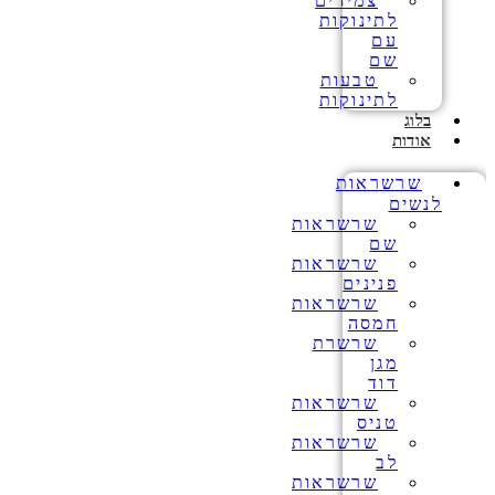
צמידים
לתינוקות
עם
שם
טבעות
לתינוקות
בלוג
אודות
שרשראות
לנשים
שרשראות
שם
שרשראות
פנינים
שרשראות
חמסה
שרשרת
מגן
דוד
שרשראות
טניס
שרשראות
לב
שרשראות