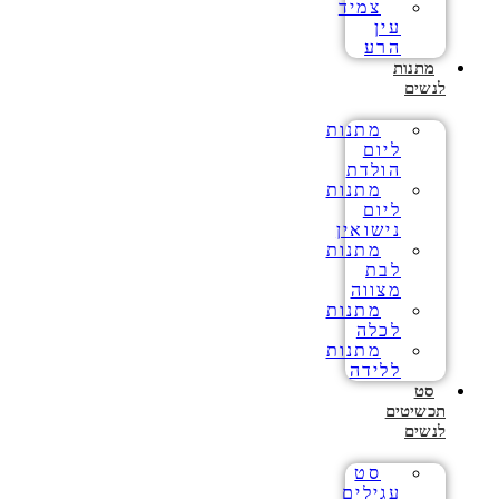
צמיד
עין
הרע
מתנות
לנשים
מתנות
ליום
הולדת
מתנות
ליום
נישואין
מתנות
לבת
מצווה
מתנות
לכלה
מתנות
ללידה
סט
תכשיטים
לנשים
סט
עגילים