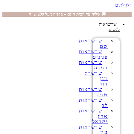
דלג לתוכן
🚚 שליח עד הבית חינם – בקניה מעל 299 ש"ח
שרשראות
לנשים
שרשראות
שם
שרשראות
פנינים
שרשראות
חמסה
שרשרת
מגן
דוד
שרשראות
טניס
שרשראות
לב
שרשראות
ארץ
ישראל
שרשראות
עין