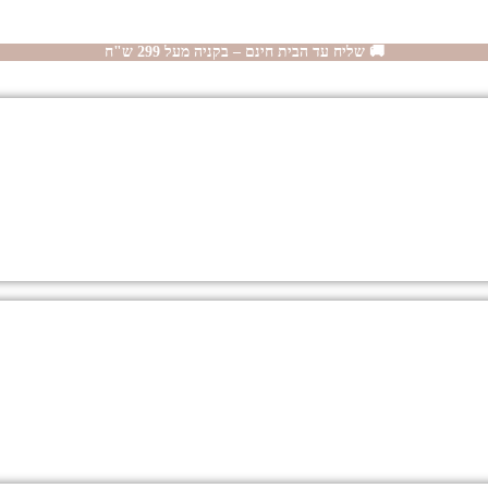
🚚 שליח עד הבית חינם – בקניה מעל 299 ש"ח