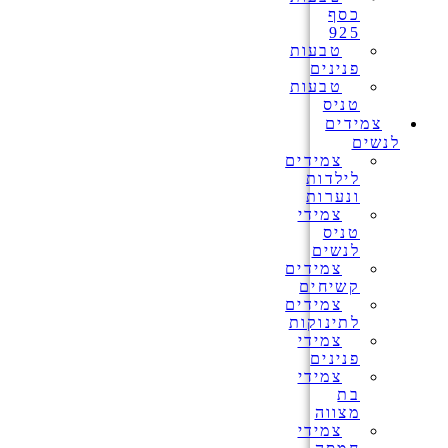
כסף
925
טבעות
פנינים
טבעות
טניס
צמידים
לנשים
צמידים
לילדות
ונערות
צמידי
טניס
לנשים
צמידים
קשיחים
צמידים
לתינוקות
צמידי
פנינים
צמידי
בת
מצווה
צמידי