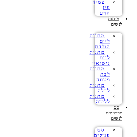
צמיד
עין
הרע
מתנות
לנשים
מתנות
ליום
הולדת
מתנות
ליום
נישואין
מתנות
לבת
מצווה
מתנות
לכלה
מתנות
ללידה
סט
תכשיטים
לנשים
סט
עגילים