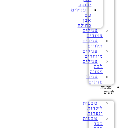
ירוקה
עגילים
עם
אבן
כחולה
עגילים
צמודים
עגילים
תלויים
עגילים
מיוחדים
עגילים
לבת
מצווה
עגילי
פנינים
טבעות
לנשים
טבעות
לילדות
ונערות
טבעות
כסף