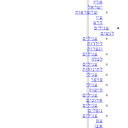
ארץ
ישראל
שרשראות
עין
הרע
עגילים
לנשים
עגילים
לילדות
ונערות
עגילים
לכלה
עגילים
לתינוקות
עגילי
פרפר
עגילי
חישוק
עגילים
ארוכים
עגילים
נופלים
עגילים
עם
אבן