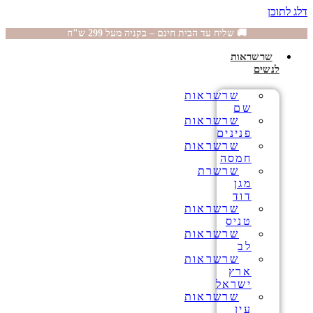
דלג לתוכן
🚚 שליח עד הבית חינם – בקניה מעל 299 ש"ח
שרשראות
לנשים
שרשראות
שם
שרשראות
פנינים
שרשראות
חמסה
שרשרת
מגן
דוד
שרשראות
טניס
שרשראות
לב
שרשראות
ארץ
ישראל
שרשראות
עין