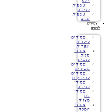
925
טבעות
פנינים
טבעות
טניס
צמידים
לנשים
צמידים
לילדות
ונערות
צמידי
טניס
לנשים
צמידים
קשיחים
צמידים
לתינוקות
צמידי
פנינים
צמידי
בת
מצווה
צמידי
חמסה