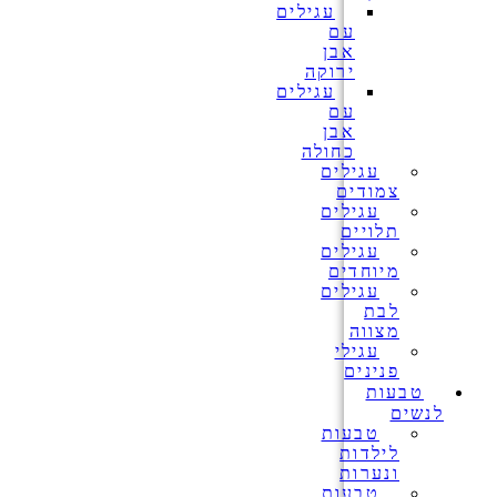
עגילים
עם
אבן
ירוקה
עגילים
עם
אבן
כחולה
עגילים
צמודים
עגילים
תלויים
עגילים
מיוחדים
עגילים
לבת
מצווה
עגילי
פנינים
טבעות
לנשים
טבעות
לילדות
ונערות
טבעות