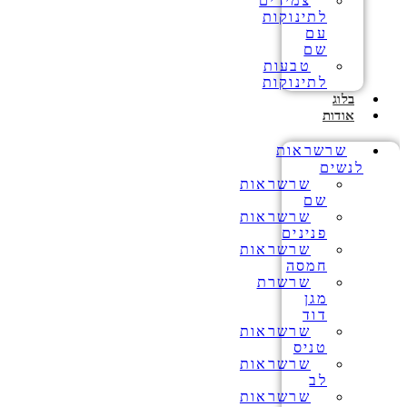
צמידים
לתינוקות
עם
שם
טבעות
לתינוקות
בלוג
אודות
שרשראות
לנשים
שרשראות
שם
שרשראות
פנינים
שרשראות
חמסה
שרשרת
מגן
דוד
שרשראות
טניס
שרשראות
לב
שרשראות