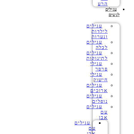
הרע
עגילים
לנשים
עגילים
לילדות
ונערות
עגילים
לכלה
עגילים
לתינוקות
עגילי
פרפר
עגילי
חישוק
עגילים
ארוכים
עגילים
נופלים
עגילים
עם
אבן
עגילים
עם
אבן