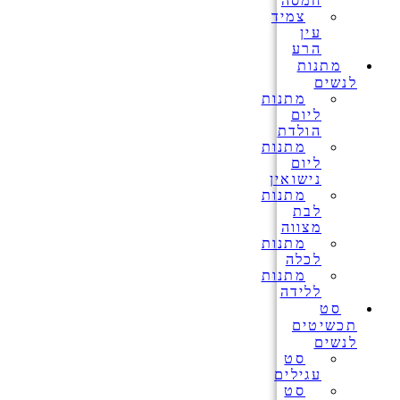
חמסה
צמיד
עין
הרע
מתנות
לנשים
מתנות
ליום
הולדת
מתנות
ליום
נישואין
מתנות
לבת
מצווה
מתנות
לכלה
מתנות
ללידה
סט
תכשיטים
לנשים
סט
עגילים
סט