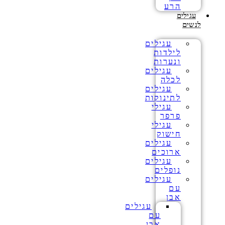
הרע
עגילים
לנשים
עגילים
לילדות
ונערות
עגילים
לכלה
עגילים
לתינוקות
עגילי
פרפר
עגילי
חישוק
עגילים
ארוכים
עגילים
נופלים
עגילים
עם
אבן
עגילים
עם
אבן