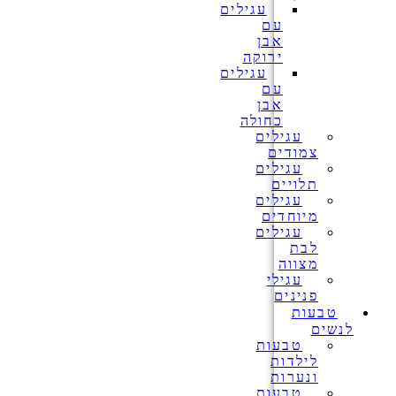
עגילים
עם
אבן
ירוקה
עגילים
עם
אבן
כחולה
עגילים
צמודים
עגילים
תלויים
עגילים
מיוחדים
עגילים
לבת
מצווה
עגילי
פנינים
טבעות
לנשים
טבעות
לילדות
ונערות
טבעות