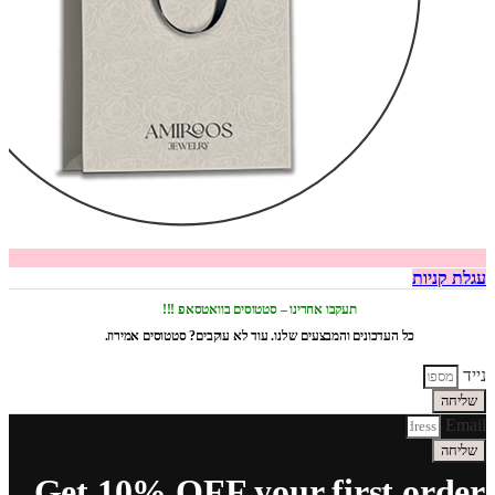
עגלת קניות
תעקבו אחרינו – סטטוסים בוואטסאפ !!!
כל העדכונים והמבצעים שלנו. עוד לא עוקבים? סטטוסים אמירוז.
נייד
שליחה
Email
שליחה
Get 10% OFF your first order