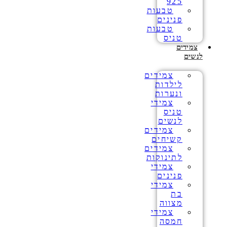
925
טבעות
פנינים
טבעות
טניס
צמידים
לנשים
צמידים
לילדות
ונערות
צמידי
טניס
לנשים
צמידים
קשיחים
צמידים
לתינוקות
צמידי
פנינים
צמידי
בת
מצווה
צמידי
חמסה