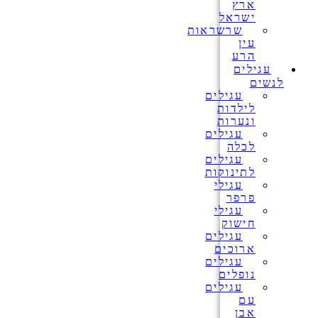
ארץ
ישראל
שרשראות
עין
הרע
עגילים
לנשים
עגילים
לילדות
ונערות
עגילים
לכלה
עגילים
לתינוקות
עגילי
פרפר
עגילי
חישוק
עגילים
ארוכים
עגילים
נופלים
עגילים
עם
אבן