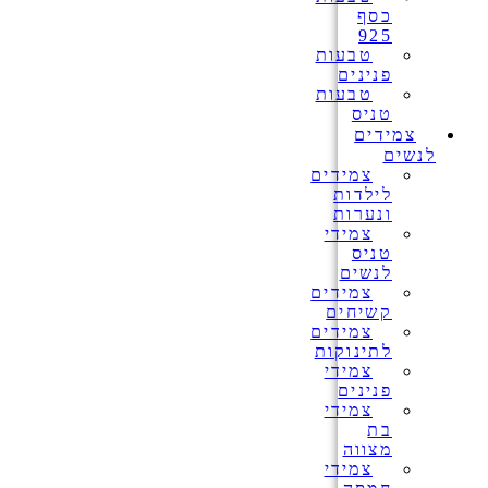
כסף
925
טבעות
פנינים
טבעות
טניס
צמידים
לנשים
צמידים
לילדות
ונערות
צמידי
טניס
לנשים
צמידים
קשיחים
צמידים
לתינוקות
צמידי
פנינים
צמידי
בת
מצווה
צמידי