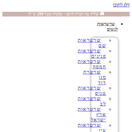
דלג לתוכן
🚚 שליח עד הבית חינם – בקניה מעל 299 ש"ח
שרשראות
לנשים
שרשראות
שם
שרשראות
פנינים
שרשראות
חמסה
שרשרת
מגן
דוד
שרשראות
טניס
שרשראות
לב
שרשראות
ארץ
ישראל
שרשראות
עין