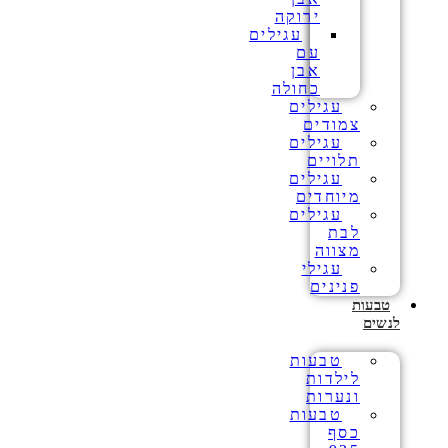
ירוקה
עגילים
עם
אבן
כחולה
עגילים
צמודים
עגילים
תלויים
עגילים
מיוחדים
עגילים
לבת
מצווה
עגילי
פנינים
טבעות
לנשים
טבעות
לילדות
ונערות
טבעות
כסף