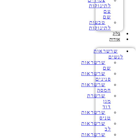
צמידים
לתינוקות
עם
שם
טבעות
לתינוקות
בלוג
אודות
שרשראות
לנשים
שרשראות
שם
שרשראות
פנינים
שרשראות
חמסה
שרשרת
מגן
דוד
שרשראות
טניס
שרשראות
לב
שרשראות