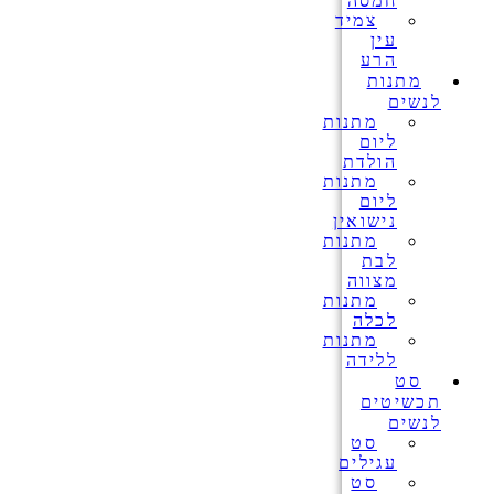
חמסה
צמיד
עין
הרע
מתנות
לנשים
מתנות
ליום
הולדת
מתנות
ליום
נישואין
מתנות
לבת
מצווה
מתנות
לכלה
מתנות
ללידה
סט
תכשיטים
לנשים
סט
עגילים
סט