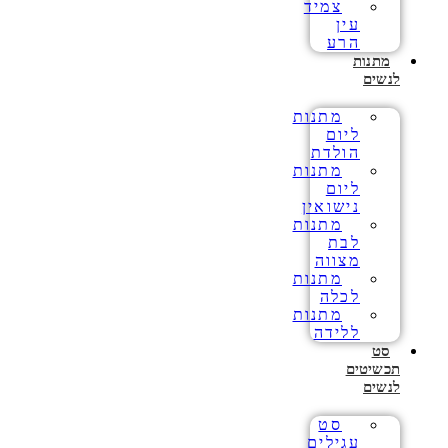
צמיד
עין
הרע
מתנות
לנשים
מתנות
ליום
הולדת
מתנות
ליום
נישואין
מתנות
לבת
מצווה
מתנות
לכלה
מתנות
ללידה
סט
תכשיטים
לנשים
סט
עגילים