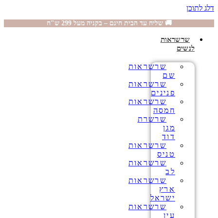
דלג לתוכן
🚚 שליח עד הבית חינם – בקניה מעל 299 ש"ח
שרשראות
לנשים
שרשראות
שם
שרשראות
פנינים
שרשראות
חמסה
שרשרת
מגן
דוד
שרשראות
טניס
שרשראות
לב
שרשראות
ארץ
ישראל
שרשראות
עין