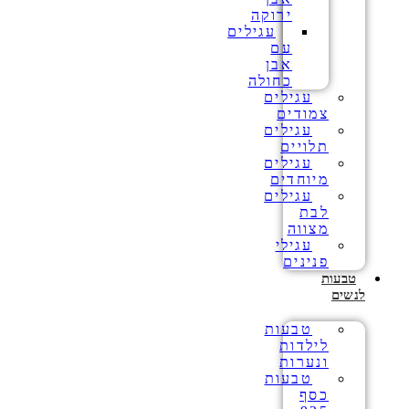
ירוקה
עגילים
עם
אבן
כחולה
עגילים
צמודים
עגילים
תלויים
עגילים
מיוחדים
עגילים
לבת
מצווה
עגילי
פנינים
טבעות
לנשים
טבעות
לילדות
ונערות
טבעות
כסף