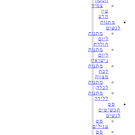
חמסה
צמיד
עין
הרע
מתנות
לנשים
מתנות
ליום
הולדת
מתנות
ליום
נישואין
מתנות
לבת
מצווה
מתנות
לכלה
מתנות
ללידה
סט
תכשיטים
לנשים
סט
עגילים
סט