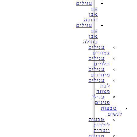
עגילים
עם
אבן
ירוקה
עגילים
עם
אבן
כחולה
עגילים
צמודים
עגילים
תלויים
עגילים
מיוחדים
עגילים
לבת
מצווה
עגילי
פנינים
טבעות
לנשים
טבעות
לילדות
ונערות
טבעות