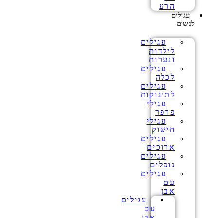
הרע
עגילים
לנשים
עגילים
לילדות
ונערות
עגילים
לכלה
עגילים
לתינוקות
עגילי
פרפר
עגילי
חישוק
עגילים
ארוכים
עגילים
נופלים
עגילים
עם
אבן
עגילים
עם
אבן