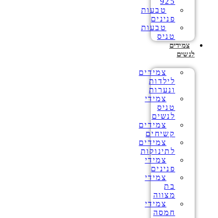
925
טבעות
פנינים
טבעות
טניס
צמידים
לנשים
צמידים
לילדות
ונערות
צמידי
טניס
לנשים
צמידים
קשיחים
צמידים
לתינוקות
צמידי
פנינים
צמידי
בת
מצווה
צמידי
חמסה