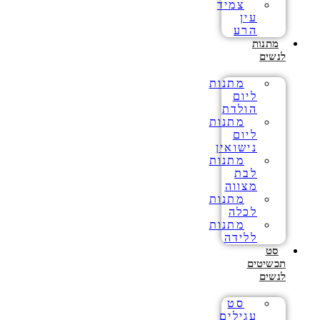
צמיד
עין
הרע
מתנות
לנשים
מתנות
ליום
הולדת
מתנות
ליום
נישואין
מתנות
לבת
מצווה
מתנות
לכלה
מתנות
ללידה
סט
תכשיטים
לנשים
סט
עגילים