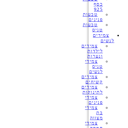
כסף
925
טבעות
פנינים
טבעות
טניס
צמידים
לנשים
צמידים
לילדות
ונערות
צמידי
טניס
לנשים
צמידים
קשיחים
צמידים
לתינוקות
צמידי
פנינים
צמידי
בת
מצווה
צמידי