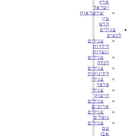
ארץ
ישראל
שרשראות
עין
הרע
עגילים
לנשים
עגילים
לילדות
ונערות
עגילים
לכלה
עגילים
לתינוקות
עגילי
פרפר
עגילי
חישוק
עגילים
ארוכים
עגילים
נופלים
עגילים
עם
אבן