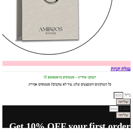
עגלת קניות
תעקבו אחרינו – סטטוסים בוואטסאפ !!!
כל העדכונים והמבצעים שלנו. עוד לא עוקבים? סטטוסים אמירוז.
נייד
שליחה
Email
שליחה
Get 10% OFF your first order