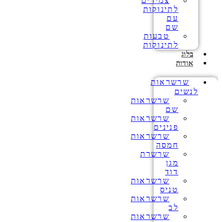
צמידים
לתינוקות
עם
שם
טבעות
לתינוקות
בלוג
אודות
שרשראות
לנשים
שרשראות
שם
שרשראות
פנינים
שרשראות
חמסה
שרשרת
מגן
דוד
שרשראות
טניס
שרשראות
לב
שרשראות