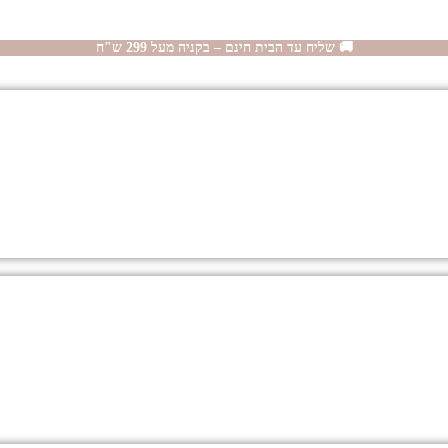
🚚 שליח עד הבית חינם – בקניה מעל 299 ש"ח