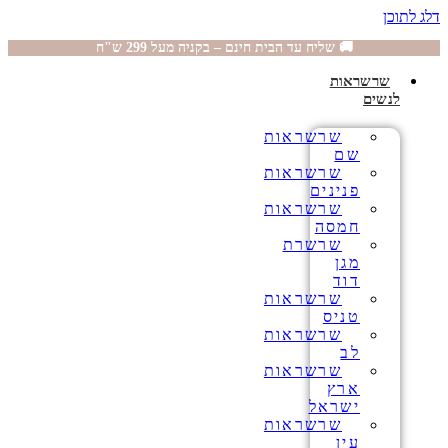
דלג לתוכן
🚚 שליח עד הבית חינם – בקניה מעל 299 ש"ח
שרשראות
לנשים
שרשראות
שם
שרשראות
פנינים
שרשראות
חמסה
שרשרת
מגן
דוד
שרשראות
טניס
שרשראות
לב
שרשראות
ארץ
ישראל
שרשראות
עין