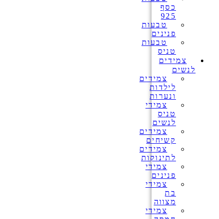
כסף
925
טבעות
פנינים
טבעות
טניס
צמידים
לנשים
צמידים
לילדות
ונערות
צמידי
טניס
לנשים
צמידים
קשיחים
צמידים
לתינוקות
צמידי
פנינים
צמידי
בת
מצווה
צמידי