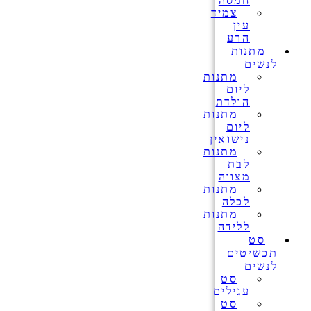
חמסה
צמיד
עין
הרע
מתנות
לנשים
מתנות
ליום
הולדת
מתנות
ליום
נישואין
מתנות
לבת
מצווה
מתנות
לכלה
מתנות
ללידה
סט
תכשיטים
לנשים
סט
עגילים
סט