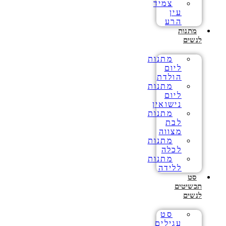
צמיד
עין
הרע
מתנות
לנשים
מתנות
ליום
הולדת
מתנות
ליום
נישואין
מתנות
לבת
מצווה
מתנות
לכלה
מתנות
ללידה
סט
תכשיטים
לנשים
סט
עגילים