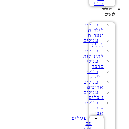
הרע
עגילים
לנשים
עגילים
לילדות
ונערות
עגילים
לכלה
עגילים
לתינוקות
עגילי
פרפר
עגילי
חישוק
עגילים
ארוכים
עגילים
נופלים
עגילים
עם
אבן
עגילים
עם
אבן