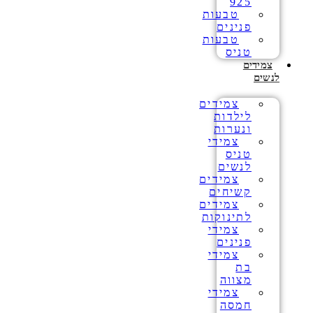
925
טבעות
פנינים
טבעות
טניס
צמידים
לנשים
צמידים
לילדות
ונערות
צמידי
טניס
לנשים
צמידים
קשיחים
צמידים
לתינוקות
צמידי
פנינים
צמידי
בת
מצווה
צמידי
חמסה