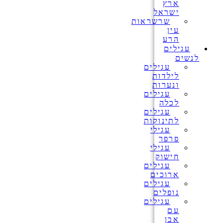
ארץ
ישראל
שרשראות
עין
הרע
עגילים
לנשים
עגילים
לילדות
ונערות
עגילים
לכלה
עגילים
לתינוקות
עגילי
פרפר
עגילי
חישוק
עגילים
ארוכים
עגילים
נופלים
עגילים
עם
אבן