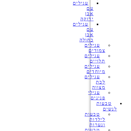
עגילים
עם
אבן
ירוקה
עגילים
עם
אבן
כחולה
עגילים
צמודים
עגילים
תלויים
עגילים
מיוחדים
עגילים
לבת
מצווה
עגילי
פנינים
טבעות
לנשים
טבעות
לילדות
ונערות
טבעות