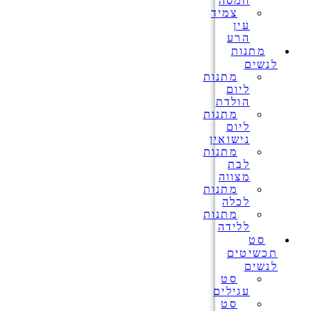
חמסה
צמיד
עין
הרע
מתנות
לנשים
מתנות
ליום
הולדת
מתנות
ליום
נישואין
מתנות
לבת
מצווה
מתנות
לכלה
מתנות
ללידה
סט
תכשיטים
לנשים
סט
עגילים
סט