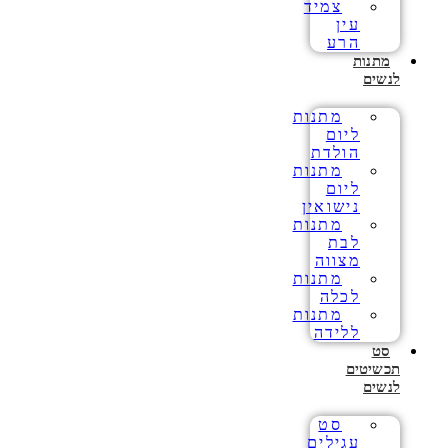
צמיד
עין
הרע
מתנות
לנשים
מתנות
ליום
הולדת
מתנות
ליום
נישואין
מתנות
לבת
מצווה
מתנות
לכלה
מתנות
ללידה
סט
תכשיטים
לנשים
סט
עגילים