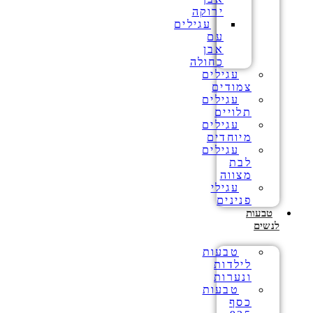
ירוקה
עגילים
עם
אבן
כחולה
עגילים
צמודים
עגילים
תלויים
עגילים
מיוחדים
עגילים
לבת
מצווה
עגילי
פנינים
טבעות
לנשים
טבעות
לילדות
ונערות
טבעות
כסף