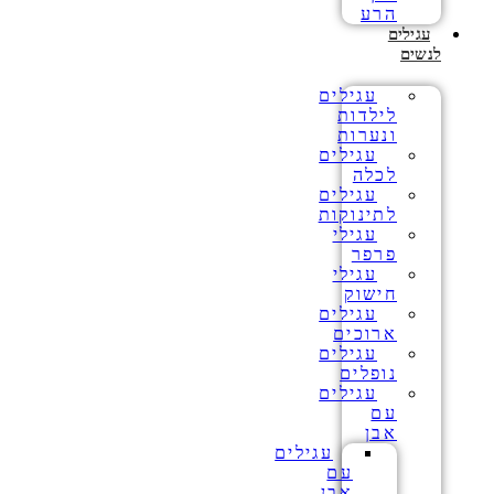
הרע
עגילים
לנשים
עגילים
לילדות
ונערות
עגילים
לכלה
עגילים
לתינוקות
עגילי
פרפר
עגילי
חישוק
עגילים
ארוכים
עגילים
נופלים
עגילים
עם
אבן
עגילים
עם
אבן