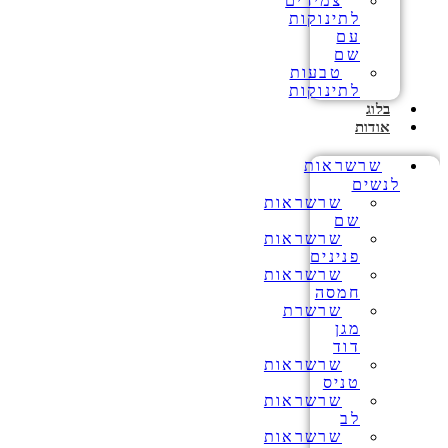
צמידים
לתינוקות
עם
שם
טבעות
לתינוקות
בלוג
אודות
שרשראות
לנשים
שרשראות
שם
שרשראות
פנינים
שרשראות
חמסה
שרשרת
מגן
דוד
שרשראות
טניס
שרשראות
לב
שרשראות