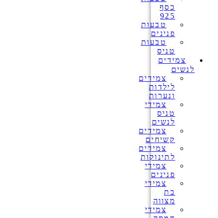
כסף
925
טבעות
פנינים
טבעות
טניס
צמידים
לנשים
צמידים
לילדות
ונערות
צמידי
טניס
לנשים
צמידים
קשיחים
צמידים
לתינוקות
צמידי
פנינים
צמידי
בת
מצווה
צמידי