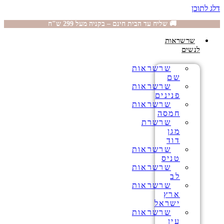
דלג לתוכן
🚚 שליח עד הבית חינם – בקניה מעל 299 ש"ח
שרשראות
לנשים
שרשראות
שם
שרשראות
פנינים
שרשראות
חמסה
שרשרת
מגן
דוד
שרשראות
טניס
שרשראות
לב
שרשראות
ארץ
ישראל
שרשראות
עין