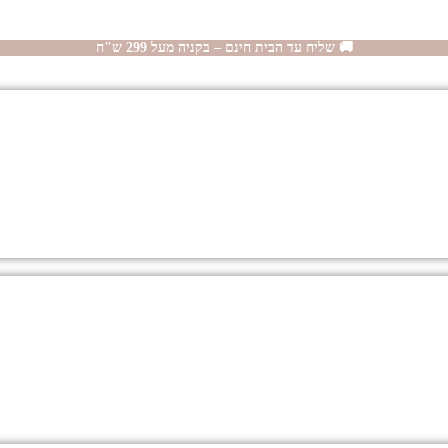
🚚 שליח עד הבית חינם – בקניה מעל 299 ש"ח