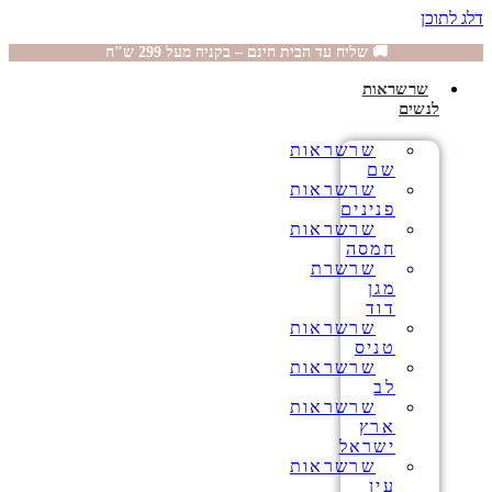
דלג לתוכן
🚚 שליח עד הבית חינם – בקניה מעל 299 ש"ח
שרשראות
לנשים
שרשראות
שם
שרשראות
פנינים
שרשראות
חמסה
שרשרת
מגן
דוד
שרשראות
טניס
שרשראות
לב
שרשראות
ארץ
ישראל
שרשראות
עין