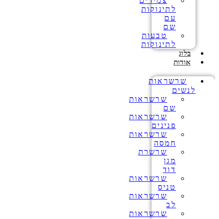
צמידים
לתינוקות
עם
שם
טבעות
לתינוקות
בלוג
אודות
שרשראות
לנשים
שרשראות
שם
שרשראות
פנינים
שרשראות
חמסה
שרשרת
מגן
דוד
שרשראות
טניס
שרשראות
לב
שרשראות