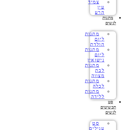
צמיד
עין
הרע
מתנות
לנשים
מתנות
ליום
הולדת
מתנות
ליום
נישואין
מתנות
לבת
מצווה
מתנות
לכלה
מתנות
ללידה
סט
תכשיטים
לנשים
סט
עגילים