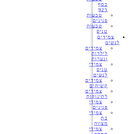
כסף
925
טבעות
פנינים
טבעות
טניס
צמידים
לנשים
צמידים
לילדות
ונערות
צמידי
טניס
לנשים
צמידים
קשיחים
צמידים
לתינוקות
צמידי
פנינים
צמידי
בת
מצווה
צמידי