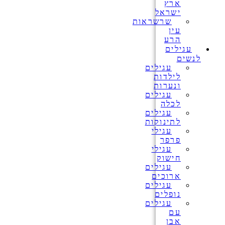
ארץ
ישראל
שרשראות
עין
הרע
עגילים
לנשים
עגילים
לילדות
ונערות
עגילים
לכלה
עגילים
לתינוקות
עגילי
פרפר
עגילי
חישוק
עגילים
ארוכים
עגילים
נופלים
עגילים
עם
אבן