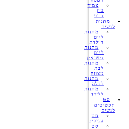
חמסה
צמיד
עין
הרע
מתנות
לנשים
מתנות
ליום
הולדת
מתנות
ליום
נישואין
מתנות
לבת
מצווה
מתנות
לכלה
מתנות
ללידה
סט
תכשיטים
לנשים
סט
עגילים
סט