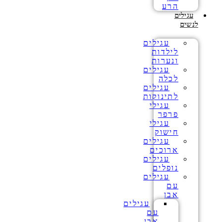
הרע
עגילים
לנשים
עגילים
לילדות
ונערות
עגילים
לכלה
עגילים
לתינוקות
עגילי
פרפר
עגילי
חישוק
עגילים
ארוכים
עגילים
נופלים
עגילים
עם
אבן
עגילים
עם
אבן