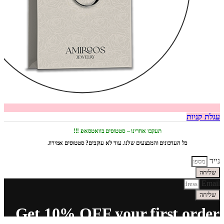
עגלת קניות
תעקבו אחרינו – סטטוסים בוואטסאפ !!!
כל העדכונים והמבצעים שלנו. עוד לא עוקבים? סטטוסים אמירוז.
נייד
שליחה
Email
שליחה
Get 10% OFF your first order