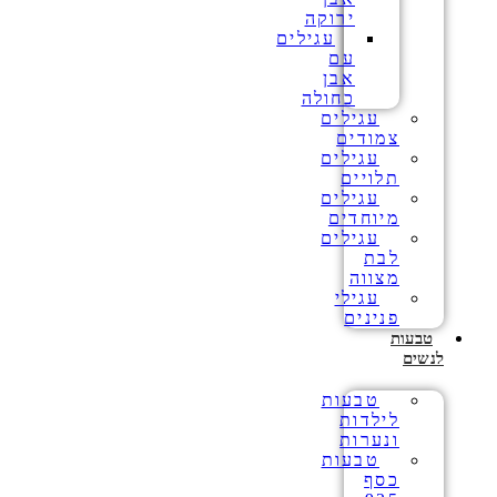
ירוקה
עגילים
עם
אבן
כחולה
עגילים
צמודים
עגילים
תלויים
עגילים
מיוחדים
עגילים
לבת
מצווה
עגילי
פנינים
טבעות
לנשים
טבעות
לילדות
ונערות
טבעות
כסף