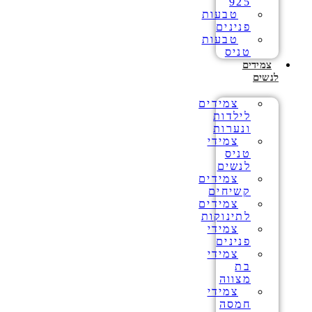
925
טבעות
פנינים
טבעות
טניס
צמידים
לנשים
צמידים
לילדות
ונערות
צמידי
טניס
לנשים
צמידים
קשיחים
צמידים
לתינוקות
צמידי
פנינים
צמידי
בת
מצווה
צמידי
חמסה