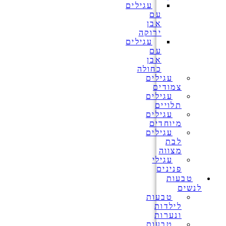
עגילים
עם
אבן
ירוקה
עגילים
עם
אבן
כחולה
עגילים
צמודים
עגילים
תלויים
עגילים
מיוחדים
עגילים
לבת
מצווה
עגילי
פנינים
טבעות
לנשים
טבעות
לילדות
ונערות
טבעות