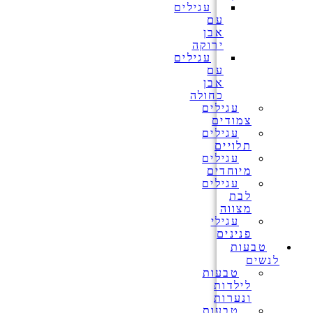
עגילים
עם
אבן
ירוקה
עגילים
עם
אבן
כחולה
עגילים
צמודים
עגילים
תלויים
עגילים
מיוחדים
עגילים
לבת
מצווה
עגילי
פנינים
טבעות
לנשים
טבעות
לילדות
ונערות
טבעות