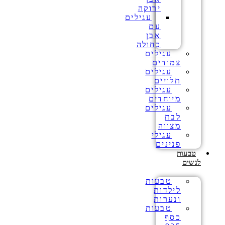
ירוקה
עגילים
עם
אבן
כחולה
עגילים
צמודים
עגילים
תלויים
עגילים
מיוחדים
עגילים
לבת
מצווה
עגילי
פנינים
טבעות
לנשים
טבעות
לילדות
ונערות
טבעות
כסף