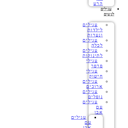
הרע
עגילים
לנשים
עגילים
לילדות
ונערות
עגילים
לכלה
עגילים
לתינוקות
עגילי
פרפר
עגילי
חישוק
עגילים
ארוכים
עגילים
נופלים
עגילים
עם
אבן
עגילים
עם
אבן