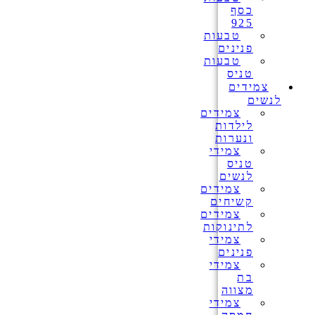
כסף
925
טבעות
פנינים
טבעות
טניס
צמידים
לנשים
צמידים
לילדות
ונערות
צמידי
טניס
לנשים
צמידים
קשיחים
צמידים
לתינוקות
צמידי
פנינים
צמידי
בת
מצווה
צמידי