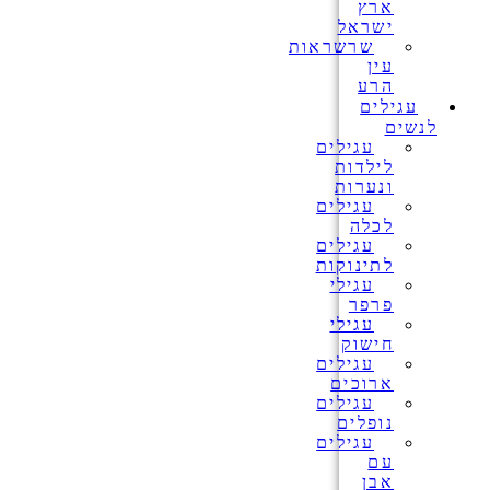
ארץ
ישראל
שרשראות
עין
הרע
עגילים
לנשים
עגילים
לילדות
ונערות
עגילים
לכלה
עגילים
לתינוקות
עגילי
פרפר
עגילי
חישוק
עגילים
ארוכים
עגילים
נופלים
עגילים
עם
אבן