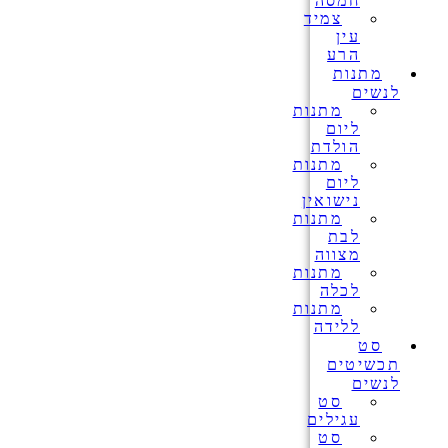
חמסה
צמיד
עין
הרע
מתנות
לנשים
מתנות
ליום
הולדת
מתנות
ליום
נישואין
מתנות
לבת
מצווה
מתנות
לכלה
מתנות
ללידה
סט
תכשיטים
לנשים
סט
עגילים
סט