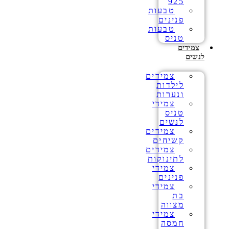
925
טבעות
פנינים
טבעות
טניס
צמידים
לנשים
צמידים
לילדות
ונערות
צמידי
טניס
לנשים
צמידים
קשיחים
צמידים
לתינוקות
צמידי
פנינים
צמידי
בת
מצווה
צמידי
חמסה