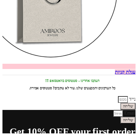
עגלת קניות
תעקבו אחרינו – סטטוסים בוואטסאפ !!!
כל העדכונים והמבצעים שלנו. עוד לא עוקבים? סטטוסים אמירוז.
נייד
שליחה
Email
שליחה
Get 10% OFF your first order