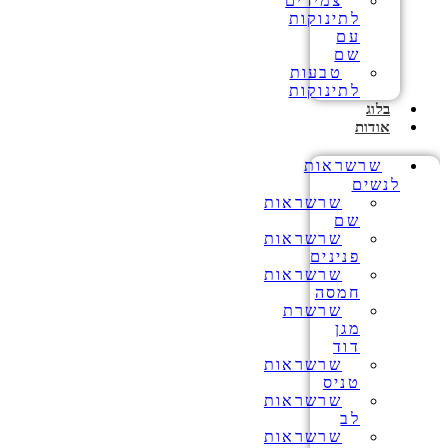
צמידים
לתינוקות
עם
שם
טבעות
לתינוקות
בלוג
אודות
שרשראות
לנשים
שרשראות
שם
שרשראות
פנינים
שרשראות
חמסה
שרשרת
מגן
דוד
שרשראות
טניס
שרשראות
לב
שרשראות