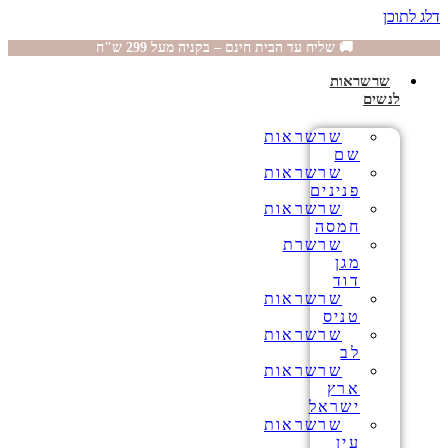
דלג לתוכן
🚚 שליח עד הבית חינם – בקניה מעל 299 ש"ח
שרשראות
לנשים
שרשראות
שם
שרשראות
פנינים
שרשראות
חמסה
שרשרת
מגן
דוד
שרשראות
טניס
שרשראות
לב
שרשראות
ארץ
ישראל
שרשראות
עין