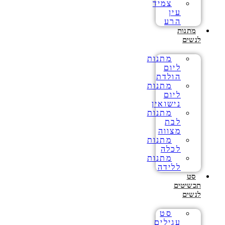
צמיד
עין
הרע
מתנות
לנשים
מתנות
ליום
הולדת
מתנות
ליום
נישואין
מתנות
לבת
מצווה
מתנות
לכלה
מתנות
ללידה
סט
תכשיטים
לנשים
סט
עגילים