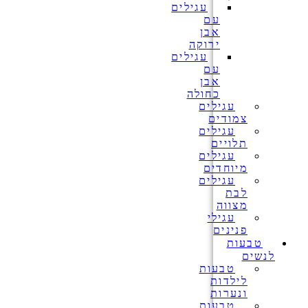
עגילים
עם
אבן
ירוקה
עגילים
עם
אבן
כחולה
עגילים
צמודים
עגילים
תלויים
עגילים
מיוחדים
עגילים
לבת
מצווה
עגילי
פנינים
טבעות
לנשים
טבעות
לילדות
ונערות
טבעות