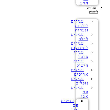
הרע
עגילים
לנשים
עגילים
לילדות
ונערות
עגילים
לכלה
עגילים
לתינוקות
עגילי
פרפר
עגילי
חישוק
עגילים
ארוכים
עגילים
נופלים
עגילים
עם
אבן
עגילים
עם
אבן