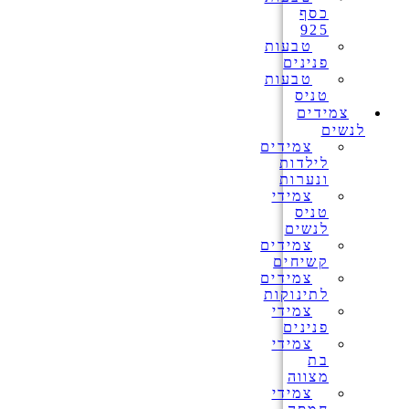
כסף
925
טבעות
פנינים
טבעות
טניס
צמידים
לנשים
צמידים
לילדות
ונערות
צמידי
טניס
לנשים
צמידים
קשיחים
צמידים
לתינוקות
צמידי
פנינים
צמידי
בת
מצווה
צמידי