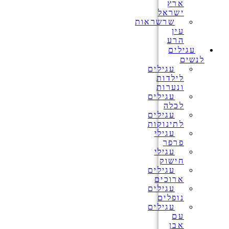
ארץ
ישראל
שרשראות
עין
הרע
עגילים
לנשים
עגילים
לילדות
ונערות
עגילים
לכלה
עגילים
לתינוקות
עגילי
פרפר
עגילי
חישוק
עגילים
ארוכים
עגילים
נופלים
עגילים
עם
אבן