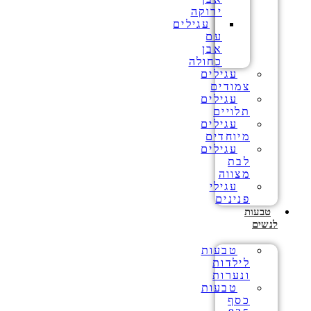
ירוקה
עגילים
עם
אבן
כחולה
עגילים
צמודים
עגילים
תלויים
עגילים
מיוחדים
עגילים
לבת
מצווה
עגילי
פנינים
טבעות
לנשים
טבעות
לילדות
ונערות
טבעות
כסף