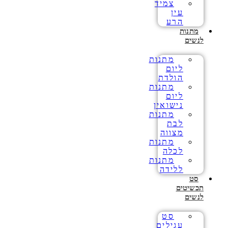
צמיד
עין
הרע
מתנות
לנשים
מתנות
ליום
הולדת
מתנות
ליום
נישואין
מתנות
לבת
מצווה
מתנות
לכלה
מתנות
ללידה
סט
תכשיטים
לנשים
סט
עגילים