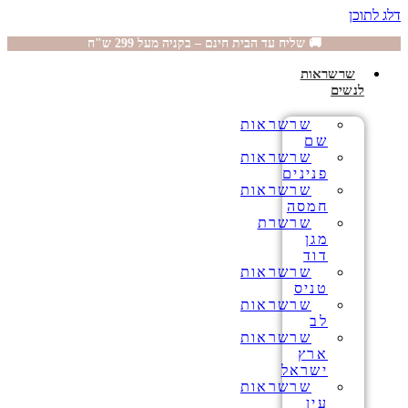
דלג לתוכן
🚚 שליח עד הבית חינם – בקניה מעל 299 ש"ח
שרשראות
לנשים
שרשראות
שם
שרשראות
פנינים
שרשראות
חמסה
שרשרת
מגן
דוד
שרשראות
טניס
שרשראות
לב
שרשראות
ארץ
ישראל
שרשראות
עין