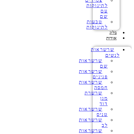
צמידים
לתינוקות
עם
שם
טבעות
לתינוקות
בלוג
אודות
שרשראות
לנשים
שרשראות
שם
שרשראות
פנינים
שרשראות
חמסה
שרשרת
מגן
דוד
שרשראות
טניס
שרשראות
לב
שרשראות