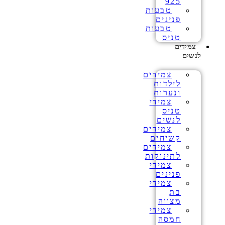
925
טבעות
פנינים
טבעות
טניס
צמידים
לנשים
צמידים
לילדות
ונערות
צמידי
טניס
לנשים
צמידים
קשיחים
צמידים
לתינוקות
צמידי
פנינים
צמידי
בת
מצווה
צמידי
חמסה