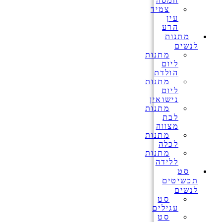
חמסה
צמיד
עין
הרע
מתנות
לנשים
מתנות
ליום
הולדת
מתנות
ליום
נישואין
מתנות
לבת
מצווה
מתנות
לכלה
מתנות
ללידה
סט
תכשיטים
לנשים
סט
עגילים
סט