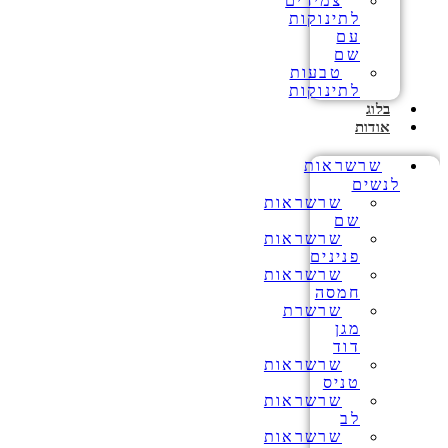
צמידים
לתינוקות
עם
שם
טבעות
לתינוקות
בלוג
אודות
שרשראות
לנשים
שרשראות
שם
שרשראות
פנינים
שרשראות
חמסה
שרשרת
מגן
דוד
שרשראות
טניס
שרשראות
לב
שרשראות