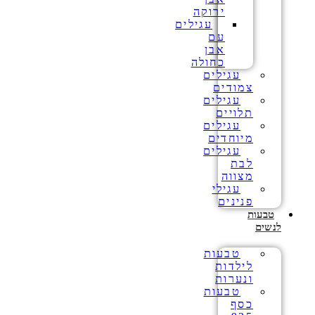
ירוקה
עגילים
עם
אבן
כחולה
עגילים
צמודים
עגילים
תלויים
עגילים
מיוחדים
עגילים
לבת
מצווה
עגילי
פנינים
טבעות
לנשים
טבעות
לילדות
ונערות
טבעות
כסף