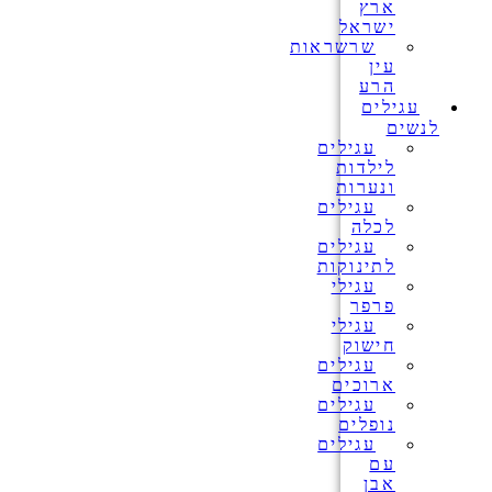
ארץ
ישראל
שרשראות
עין
הרע
עגילים
לנשים
עגילים
לילדות
ונערות
עגילים
לכלה
עגילים
לתינוקות
עגילי
פרפר
עגילי
חישוק
עגילים
ארוכים
עגילים
נופלים
עגילים
עם
אבן