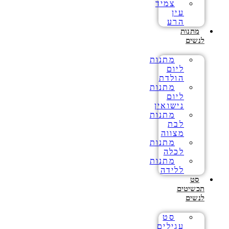
צמיד
עין
הרע
מתנות
לנשים
מתנות
ליום
הולדת
מתנות
ליום
נישואין
מתנות
לבת
מצווה
מתנות
לכלה
מתנות
ללידה
סט
תכשיטים
לנשים
סט
עגילים