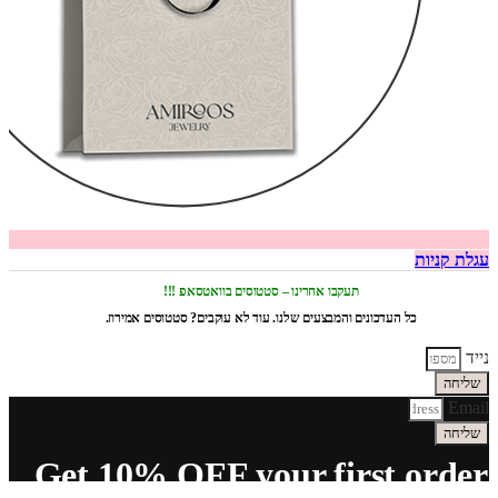
עגלת קניות
תעקבו אחרינו – סטטוסים בוואטסאפ !!!
כל העדכונים והמבצעים שלנו. עוד לא עוקבים? סטטוסים אמירוז.
נייד
שליחה
Email
שליחה
Get 10% OFF your first order