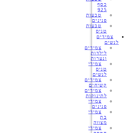
כסף
925
טבעות
פנינים
טבעות
טניס
צמידים
לנשים
צמידים
לילדות
ונערות
צמידי
טניס
לנשים
צמידים
קשיחים
צמידים
לתינוקות
צמידי
פנינים
צמידי
בת
מצווה
צמידי