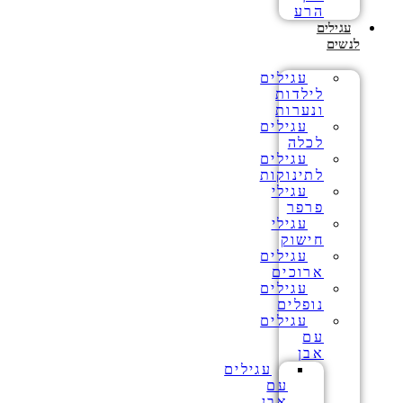
הרע
עגילים
לנשים
עגילים
לילדות
ונערות
עגילים
לכלה
עגילים
לתינוקות
עגילי
פרפר
עגילי
חישוק
עגילים
ארוכים
עגילים
נופלים
עגילים
עם
אבן
עגילים
עם
אבן