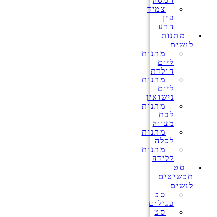
חמסה
צמיד
עין
הרע
מתנות
לנשים
מתנות
ליום
הולדת
מתנות
ליום
נישואין
מתנות
לבת
מצווה
מתנות
לכלה
מתנות
ללידה
סט
תכשיטים
לנשים
סט
עגילים
סט