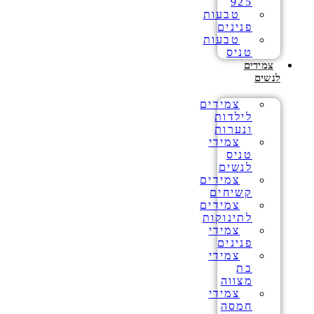
925
טבעות
פנינים
טבעות
טניס
צמידים
לנשים
צמידים
לילדות
ונערות
צמידי
טניס
לנשים
צמידים
קשיחים
צמידים
לתינוקות
צמידי
פנינים
צמידי
בת
מצווה
צמידי
חמסה