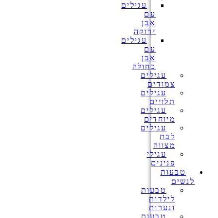
עגילים
עם
אבן
ירוקה
עגילים
עם
אבן
כחולה
עגילים
צמודים
עגילים
תלויים
עגילים
מיוחדים
עגילים
לבת
מצווה
עגילי
פנינים
טבעות
לנשים
טבעות
לילדות
ונערות
טבעות