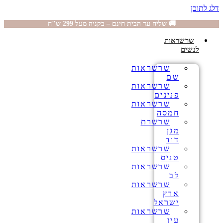
דלג לתוכן
🚚 שליח עד הבית חינם – בקניה מעל 299 ש"ח
שרשראות
לנשים
שרשראות
שם
שרשראות
פנינים
שרשראות
חמסה
שרשרת
מגן
דוד
שרשראות
טניס
שרשראות
לב
שרשראות
ארץ
ישראל
שרשראות
עין