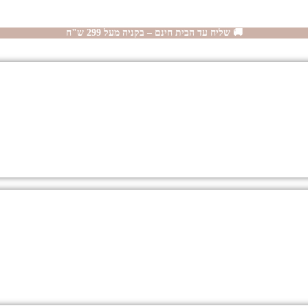
🚚 שליח עד הבית חינם – בקניה מעל 299 ש"ח