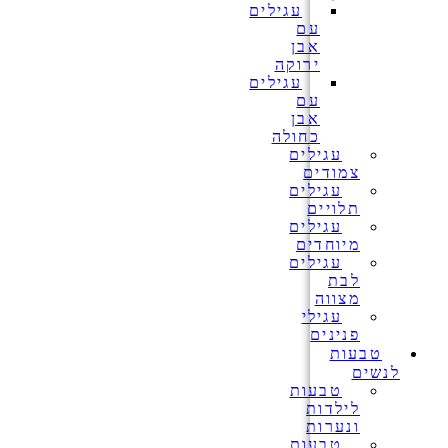
עגילים
עם
אבן
ירוקה
עגילים
עם
אבן
כחולה
עגילים
צמודים
עגילים
תלויים
עגילים
מיוחדים
עגילים
לבת
מצווה
עגילי
פנינים
טבעות
לנשים
טבעות
לילדות
ונערות
טבעות