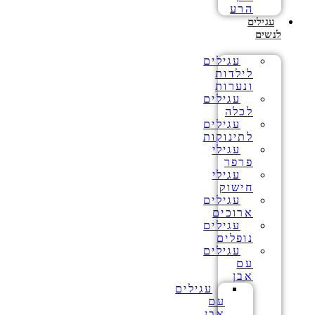
הרע
עגילים
לנשים
עגילים
לילדות
ונערות
עגילים
לכלה
עגילים
לתינוקות
עגילי
פרפר
עגילי
חישוק
עגילים
ארוכים
עגילים
נופלים
עגילים
עם
אבן
עגילים
עם
אבן