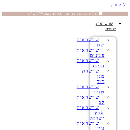
דלג לתוכן
🚚 שליח עד הבית חינם – בקניה מעל 299 ש"ח
שרשראות
לנשים
שרשראות
שם
שרשראות
פנינים
שרשראות
חמסה
שרשרת
מגן
דוד
שרשראות
טניס
שרשראות
לב
שרשראות
ארץ
ישראל
שרשראות
עין