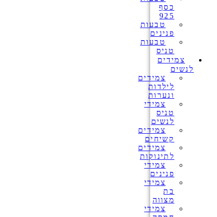
כסף
925
טבעות
פנינים
טבעות
טניס
צמידים
לנשים
צמידים
לילדות
ונערות
צמידי
טניס
לנשים
צמידים
קשיחים
צמידים
לתינוקות
צמידי
פנינים
צמידי
בת
מצווה
צמידי