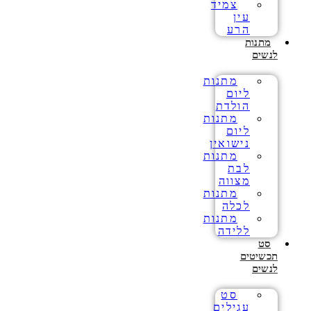
צמיד
עין
הרע
מתנות
לנשים
מתנות
ליום
הולדת
מתנות
ליום
נישואין
מתנות
לבת
מצווה
מתנות
לכלה
מתנות
ללידה
סט
תכשיטים
לנשים
סט
עגילים