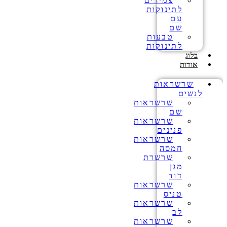
צמידים
לתינוקות
עם
שם
טבעות
לתינוקות
בלוג
אודות
שרשראות
לנשים
שרשראות
שם
שרשראות
פנינים
שרשראות
חמסה
שרשרת
מגן
דוד
שרשראות
טניס
שרשראות
לב
שרשראות