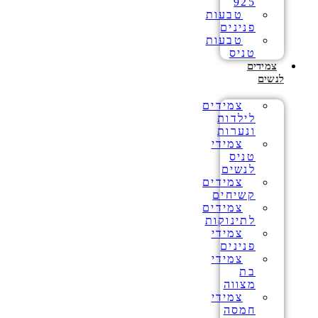
925
טבעות
פנינים
טבעות
טניס
צמידים
לנשים
צמידים
לילדות
ונערות
צמידי
טניס
לנשים
צמידים
קשיחים
צמידים
לתינוקות
צמידי
פנינים
צמידי
בת
מצווה
צמידי
חמסה