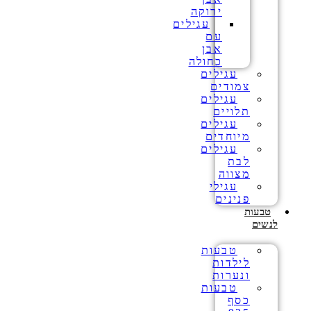
ירוקה
עגילים
עם
אבן
כחולה
עגילים
צמודים
עגילים
תלויים
עגילים
מיוחדים
עגילים
לבת
מצווה
עגילי
פנינים
טבעות
לנשים
טבעות
לילדות
ונערות
טבעות
כסף