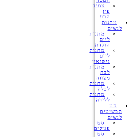
חמסה
צמיד
עין
הרע
מתנות
לנשים
מתנות
ליום
הולדת
מתנות
ליום
נישואין
מתנות
לבת
מצווה
מתנות
לכלה
מתנות
ללידה
סט
תכשיטים
לנשים
סט
עגילים
סט