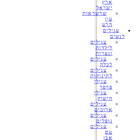
ארץ
ישראל
שרשראות
עין
הרע
עגילים
לנשים
עגילים
לילדות
ונערות
עגילים
לכלה
עגילים
לתינוקות
עגילי
פרפר
עגילי
חישוק
עגילים
ארוכים
עגילים
נופלים
עגילים
עם
אבן