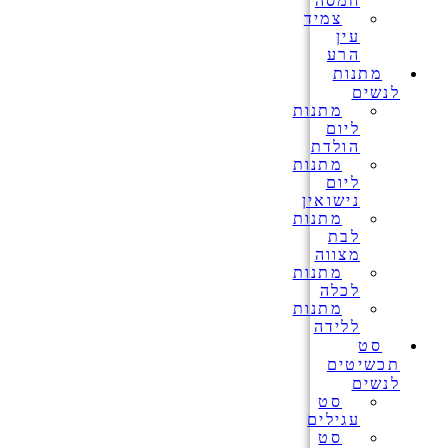
חמסה
צמיד
עין
הרע
מתנות
לנשים
מתנות
ליום
הולדת
מתנות
ליום
נישואין
מתנות
לבת
מצווה
מתנות
לכלה
מתנות
ללידה
סט
תכשיטים
לנשים
סט
עגילים
סט