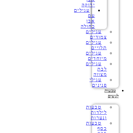
ירוקה
עגילים
עם
אבן
כחולה
עגילים
צמודים
עגילים
תלויים
עגילים
מיוחדים
עגילים
לבת
מצווה
עגילי
פנינים
טבעות
לנשים
טבעות
לילדות
ונערות
טבעות
כסף