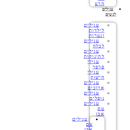
הרע
עגילים
לנשים
עגילים
לילדות
ונערות
עגילים
לכלה
עגילים
לתינוקות
עגילי
פרפר
עגילי
חישוק
עגילים
ארוכים
עגילים
נופלים
עגילים
עם
אבן
עגילים
עם
אבן