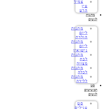
צמיד
עין
הרע
מתנות
לנשים
מתנות
ליום
הולדת
מתנות
ליום
נישואין
מתנות
לבת
מצווה
מתנות
לכלה
מתנות
ללידה
סט
תכשיטים
לנשים
סט
עגילים