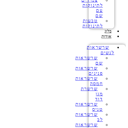
צמידים
לתינוקות
עם
שם
טבעות
לתינוקות
בלוג
אודות
שרשראות
לנשים
שרשראות
שם
שרשראות
פנינים
שרשראות
חמסה
שרשרת
מגן
דוד
שרשראות
טניס
שרשראות
לב
שרשראות