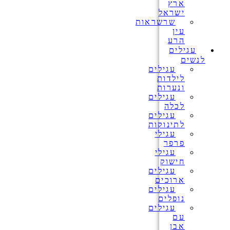
ארץ
ישראל
שרשראות
עין
הרע
עגילים
לנשים
עגילים
לילדות
ונערות
עגילים
לכלה
עגילים
לתינוקות
עגילי
פרפר
עגילי
חישוק
עגילים
ארוכים
עגילים
נופלים
עגילים
עם
אבן