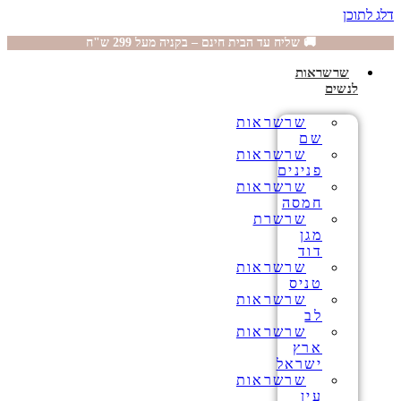
דלג לתוכן
🚚 שליח עד הבית חינם – בקניה מעל 299 ש"ח
שרשראות
לנשים
שרשראות
שם
שרשראות
פנינים
שרשראות
חמסה
שרשרת
מגן
דוד
שרשראות
טניס
שרשראות
לב
שרשראות
ארץ
ישראל
שרשראות
עין