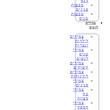
925
טבעות
פנינים
טבעות
טניס
צמידים
לנשים
צמידים
לילדות
ונערות
צמידי
טניס
לנשים
צמידים
קשיחים
צמידים
לתינוקות
צמידי
פנינים
צמידי
בת
מצווה
צמידי
חמסה