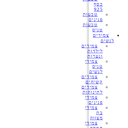
כסף
925
טבעות
פנינים
טבעות
טניס
צמידים
לנשים
צמידים
לילדות
ונערות
צמידי
טניס
לנשים
צמידים
קשיחים
צמידים
לתינוקות
צמידי
פנינים
צמידי
בת
מצווה
צמידי