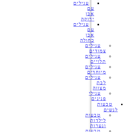
עגילים
עם
אבן
ירוקה
עגילים
עם
אבן
כחולה
עגילים
צמודים
עגילים
תלויים
עגילים
מיוחדים
עגילים
לבת
מצווה
עגילי
פנינים
טבעות
לנשים
טבעות
לילדות
ונערות
טבעות